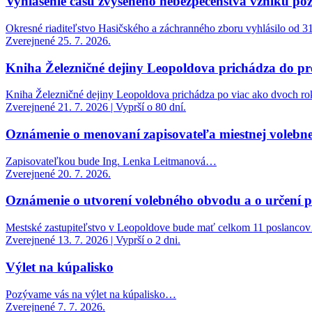
Vyhlásenie času zvýšeného nebezpečenstva vzniku po
Okresné riaditeľstvo Hasičského a záchranného zboru vyhlásilo od 
Zverejnené 25. 7. 2026.
Kniha Železničné dejiny Leopoldova prichádza do pr
Kniha Železničné dejiny Leopoldova prichádza po viac ako dvoch ro
Zverejnené 21. 7. 2026 | Vyprší o 80 dní.
Oznámenie o menovaní zapisovateľa miestnej volebne
Zapisovateľkou bude Ing. Lenka Leitmanová…
Zverejnené 20. 7. 2026.
Oznámenie o utvorení volebného obvodu a o určení 
Mestské zastupiteľstvo v Leopoldove bude mať celkom 11 poslanc
Zverejnené 13. 7. 2026 | Vyprší o 2 dni.
Výlet na kúpalisko
Pozývame vás na výlet na kúpalisko…
Zverejnené 7. 7. 2026.