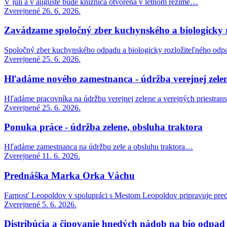
V júli a v auguste bude knižnica otvorená v letnom režime…
Zverejnené 26. 6. 2026.
Zavádzame spoločný zber kuchynského a biologicky 
Spoločný zber kuchynského odpadu a biologicky rozložiteľného odp
Zverejnené 25. 6. 2026.
Hľadáme nového zamestnanca - údržba verejnej zele
Hľadáme pracovníka na údržbu verejnej zelene a verejných priestran
Zverejnené 25. 6. 2026.
Ponuka práce - údržba zelene, obsluha traktora
Hľadáme zamestnanca na údržbu zele a obsluhu traktora…
Zverejnené 11. 6. 2026.
Prednáška Marka Orka Váchu
Farnosť Leopoldov v spolupráci s Mestom Leopoldov pripravuje pre
Zverejnené 5. 6. 2026.
Distribúcia a čipovanie hnedých nádob na bio odpad