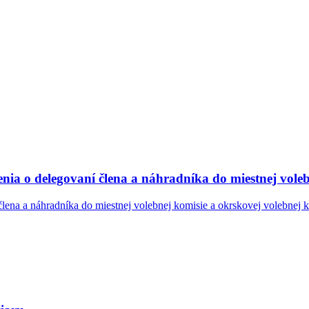
nia o delegovaní člena a náhradníka do miestnej voleb
lena a náhradníka do miestnej volebnej komisie a okrskovej volebnej 