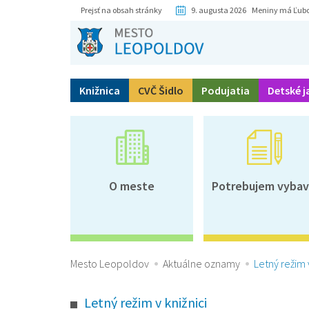
Prejsť na obsah stránky
9. augusta 2026 Meniny má Ľub
Knižnica
CVČ Šidlo
Podujatia
Detské j
O meste
Potrebujem vybav
Mesto Leopoldov
Aktuálne oznamy
Letný režim v
Letný režim v knižnici