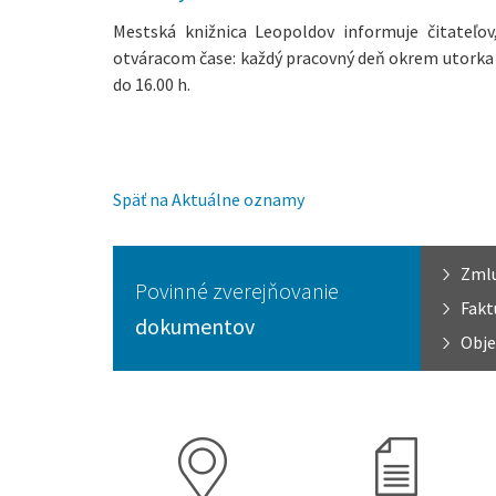
Mestská knižnica Leopoldov informuje čitateľo
otváracom čase: každý pracovný deň okrem utorka (v
do 16.00 h.
Späť na Aktuálne oznamy
Zml
Povinné zverejňovanie
Fakt
dokumentov
Obje