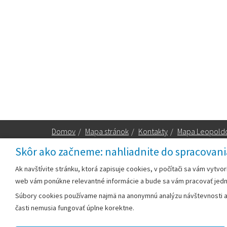
Domov
/
Mapa stránok
/
Kontakty
/
Mapa Leopold
Skôr ako začneme: nahliadnite do spracovani
Za obsah zodpovedá:
Ak navštívite stránku, ktorá zapisuje cookies, v počítači sa vám vytvo
web vám ponúkne relevantné informácie a bude sa vám pracovať jed
Mestský úrad Leopoldov
Súbory cookies používame najmä na anonymnú analýzu návštevnosti a v
Hlohovská cesta 1818/2A
časti nemusia fungovať úplne korektne.
920 41 Leopoldov