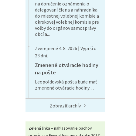
na doručenie oznámenia o
delegovaní člena a náhradníka
do miestnej volebnej komisie a
okrskovej volebnej komisie pre
voľby do orgánov samosprávy
obcí a...
Zverejnené 4. 8. 2026 | Vyprší o
23 dní.
Zmenené otváracie hodiny
na pošte
Leopoldovská pošta bude mať
zmenené otváracie hodiny…
Zobraziť archív
Zelená linka – nahlasovanie pachov
prevádzky Enviral funguje od roku 2017