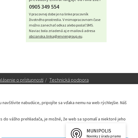
0905 349 554
V pracovnej dobe je na linke pracovník
životného prostredia. V mimopracovnom čase
možno zanechať odkaz alebo poslať SMS.
Naviac bola zriadená aj e-mailová adresa
obcianska.linka@enviengroup.eu
.
lásenie o prístupnosti
/
Technická podpora
ku navštívite nabudúce, pripojíte sa vďaka nemu na web rýchlejšie. Náš
Sekretariát:
sekretariat@leopoldov.sk
 do vášho prehliadača, je možné, že web sa spomalí a niektoré jeho
Primátorka:
primatorka@leopoldov.sk
Webmaster:
webmaster@leopoldov.sk
MUNIPOLIS
Novinky z úradu priamo