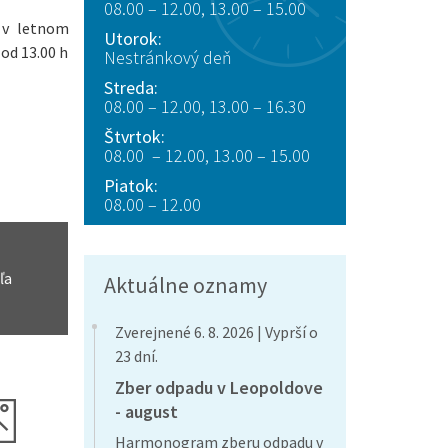
08.00 – 12.00, 13.00 – 15.00
á v letnom
Utorok:
 od 13.00 h
Nestránkový deň
Streda:
08.00 – 12.00, 13.00 – 16.30
Štvrtok:
08.00 – 12.00, 13.00 – 15.00
Piatok:
08.00 – 12.00
ľa
Aktuálne oznamy
Zverejnené 6. 8. 2026 | Vyprší o
23 dní.
Zber odpadu v Leopoldove
- august
Harmonogram zberu odpadu v