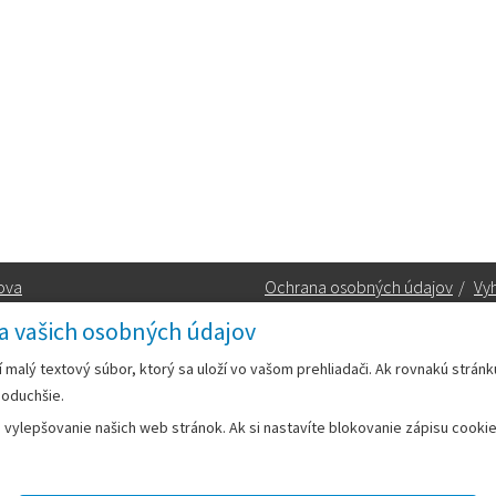
ova
Ochrana osobných údajov
/
Vyh
a vašich osobných údajov
Kontakt:
rí malý textový súbor, ktorý sa uloží vo vašom prehliadači. Ak rovnakú strán
noduchšie.
Telefón:
+42133/285 27 11
ylepšovanie našich web stránok. Ak si nastavíte blokovanie zápisu cookies
Email:
mesto@leopoldov.sk