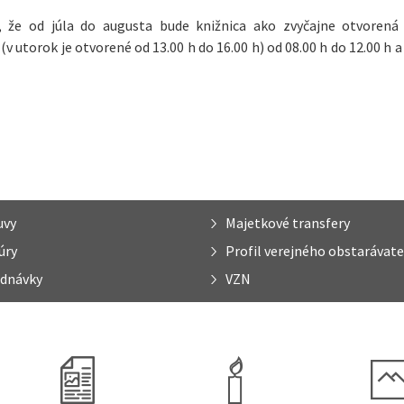
v, že od júla do augusta bude knižnica ako zvyčajne otvoren
 utorok je otvorené od 13.00 h do 16.00 h) od 08.00 h do 12.00 h a
uvy
Majetkové transfery
úry
Profil verejného obstarávate
dnávky
VZN