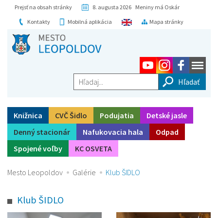
Prejsť na obsah stránky
8. augusta 2026 Meniny má Oskár
Kontakty
Mobilná aplikácia
Mapa stránky
Hľadaj...
Knižnica
CVČ Šidlo
Podujatia
Detské jasle
Denný stacionár
Nafukovacia hala
Odpad
Spojené voľby
KC OSVETA
Mesto Leopoldov
Galérie
Klub ŠIDLO
Klub ŠIDLO