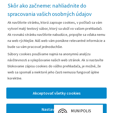
Technická podpora
Skôr ako začneme: nahliadnite do
spracovania vašich osobných údajov
Za obsah zodpovedá:
Ak navštívite stránku, ktorá zapisuje cookies, v počítači sa vám
vytvorí malý textový súbor, ktorý sa uloží vo vašom prehliadači.
Mestský úrad Leopoldov
Ak rovnakú stránku navštívite nabudúce, pripojíte sa vďaka nemu
Hlohovská cesta 1818/2A
na web rýchlejšie. Náš web vám ponúkne relevantné informácie a
920 41 Leopoldov
bude sa vám pracovať jednoduchšie.
Súbory cookies používame najmä na anonymnú analýzu
Kontakt:
návštevnosti a vylepšovanie našich web stránok. Ak si nastavíte
blokovanie zápisu cookies do vášho prehliadača, je možné, že
Telefón:
+42133/285 27 11
web sa spomalí a niektoré jeho časti nemusia fungovať úplne
Email:
mesto@leopoldov.sk
korektne.
Sekretariát:
sekretariat@leopoldov.sk
Primátorka:
primatorka@leopoldov.sk
Webmaster:
webmaster@leopoldov.sk
MUNIPOLIS