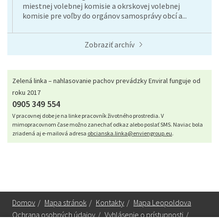
miestnej volebnej komisie a okrskovej volebnej
komisie pre voľby do orgánov samosprávy obcí a...
Zobraziť archív
Zelená linka – nahlasovanie pachov prevádzky Enviral funguje od
roku 2017
0905 349 554
V pracovnej dobe je na linke pracovník životného prostredia. V
mimopracovnom čase možno zanechať odkaz alebo poslať SMS. Naviac bola
zriadená aj e-mailová adresa
obcianska.linka@enviengroup.eu
.
Domov
/
Mapa stránok
/
Kontakty
/
Mapa Leopoldova
Ochrana osobných údajov
/
Vyhlásenie o prístupnosti
/