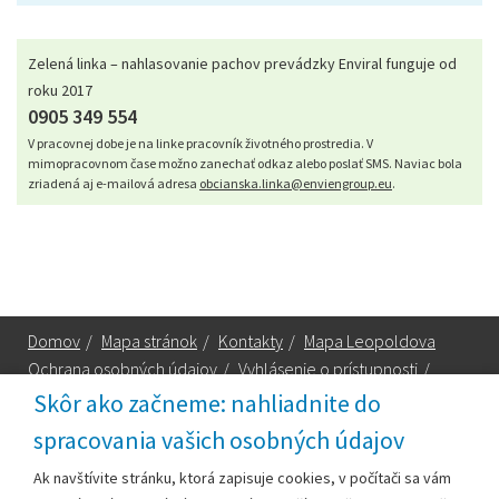
Zelená linka – nahlasovanie pachov prevádzky Enviral funguje od
roku 2017
0905 349 554
V pracovnej dobe je na linke pracovník životného prostredia. V
mimopracovnom čase možno zanechať odkaz alebo poslať SMS. Naviac bola
zriadená aj e-mailová adresa
obcianska.linka@enviengroup.eu
.
Domov
/
Mapa stránok
/
Kontakty
/
Mapa Leopoldova
Ochrana osobných údajov
/
Vyhlásenie o prístupnosti
/
Technická podpora
Skôr ako začneme: nahliadnite do
spracovania vašich osobných údajov
Za obsah zodpovedá:
Ak navštívite stránku, ktorá zapisuje cookies, v počítači sa vám