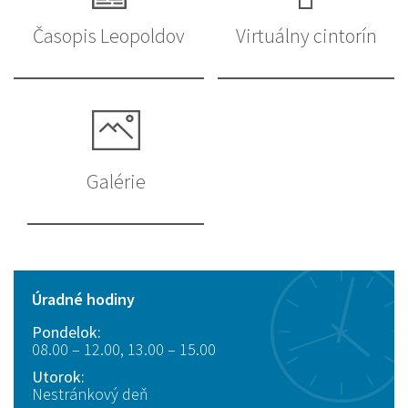
Časopis Leopoldov
Virtuálny cintorín
Galérie
Úradné hodiny
Pondelok:
08.00 – 12.00, 13.00 – 15.00
Utorok:
Nestránkový deň