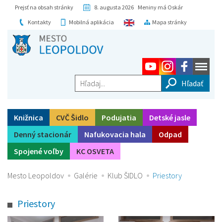
Prejsť na obsah stránky
8. augusta 2026 Meniny má Oskár
Kontakty
Mobilná aplikácia
Mapa stránky
Hľadaj...
Knižnica
CVČ Šidlo
Podujatia
Detské jasle
Denný stacionár
Nafukovacia hala
Odpad
Spojené voľby
KC OSVETA
Mesto Leopoldov
Galérie
Klub ŠIDLO
Priestory
Priestory