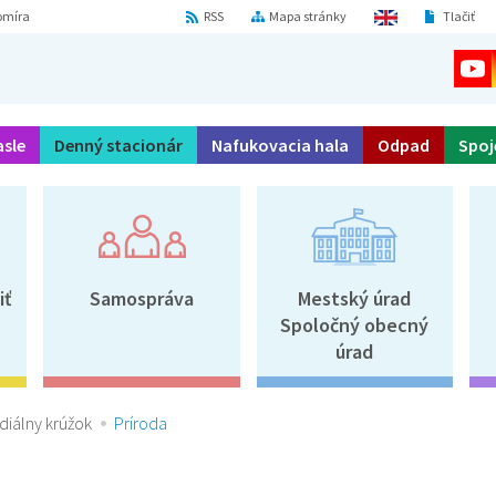
omíra
RSS
Mapa stránky
Tlačiť
asle
Denný stacionár
Nafukovacia hala
Odpad
Spoj
iť
Samospráva
Mestský úrad
Spoločný obecný
úrad
diálny krúžok
Príroda