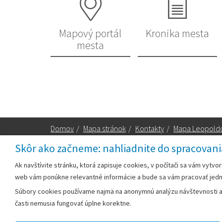
Mapový portál
Kronika mesta
mesta
Domov
/
Mapa stránok
/
Kontakty
/
Mapa Leopold
Skôr ako začneme: nahliadnite do spracovani
Za obsah zodpovedá:
Ak navštívite stránku, ktorá zapisuje cookies, v počítači sa vám vytvo
web vám ponúkne relevantné informácie a bude sa vám pracovať jed
Mestský úrad Leopoldov
Súbory cookies používame najmä na anonymnú analýzu návštevnosti a v
Hlohovská cesta 1818/2A
časti nemusia fungovať úplne korektne.
920 41 Leopoldov