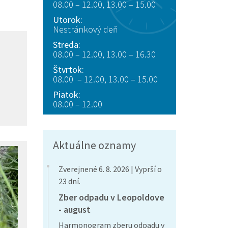
08.00 – 12.00, 13.00 – 15.00
Utorok:
Nestránkový deň
Streda:
08.00 – 12.00, 13.00 – 16.30
Štvrtok:
08.00 – 12.00, 13.00 – 15.00
Piatok:
08.00 – 12.00
Aktuálne oznamy
Zverejnené 6. 8. 2026 | Vyprší o
23 dní.
Zber odpadu v Leopoldove
- august
Harmonogram zberu odpadu v