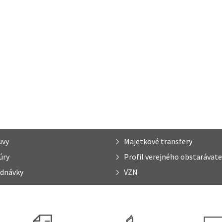
uvy
Majetkové transfery
úry
Profil verejného obstarávate
dnávky
VZN