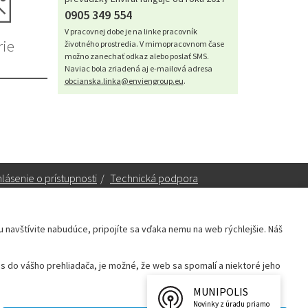
0905 349 554
V pracovnej dobe je na linke pracovník
rie
životného prostredia. V mimopracovnom čase
možno zanechať odkaz alebo poslať SMS.
Naviac bola zriadená aj e-mailová adresa
obcianska.linka@enviengroup.eu
.
lásenie o prístupnosti
/
Technická podpora
ku navštívite nabudúce, pripojíte sa vďaka nemu na web rýchlejšie. Náš
Sekretariát:
sekretariat@leopoldov.sk
 do vášho prehliadača, je možné, že web sa spomalí a niektoré jeho
Primátorka:
primatorka@leopoldov.sk
Webmaster:
webmaster@leopoldov.sk
MUNIPOLIS
Novinky z úradu priamo