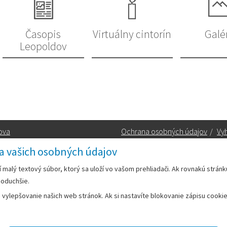
Časopis
Virtuálny cintorín
Galé
Leopoldov
ova
Ochrana osobných údajov
/
Vyh
a vašich osobných údajov
Kontakt:
rí malý textový súbor, ktorý sa uloží vo vašom prehliadači. Ak rovnakú strán
noduchšie.
Telefón:
+42133/285 27 11
ylepšovanie našich web stránok. Ak si nastavíte blokovanie zápisu cookies
Email:
mesto@leopoldov.sk