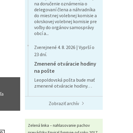
na doručenie oznámenia o
delegovaní člena a náhradníka
do miestnej volebnej komisie a
okrskovej volebnej komisie pre
voľby do orgánov samosprávy
obcí a...
Zverejnené 4. 8. 2026 | Vyprší o
23 dní.
Zmenené otváracie hodiny
na pošte
Leopoldovská pošta bude mať
zmenené otváracie hodiny…
ľa
Zobraziť archív
Zelená linka – nahlasovanie pachov
prevádzky Enviral funguje od roku 2017