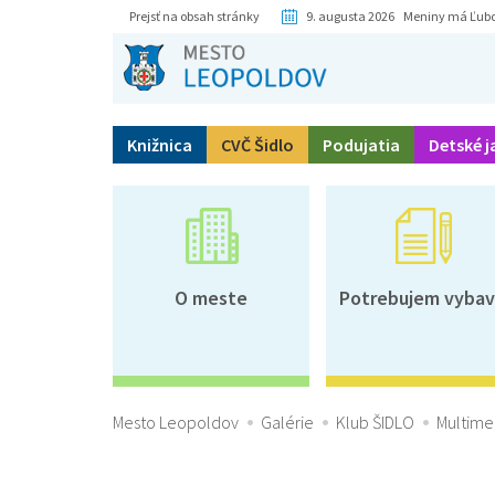
Prejsť na obsah stránky
9. augusta 2026 Meniny má Ľub
Knižnica
CVČ Šidlo
Podujatia
Detské j
O meste
Potrebujem vybav
Mesto Leopoldov
Galérie
Klub ŠIDLO
Multime