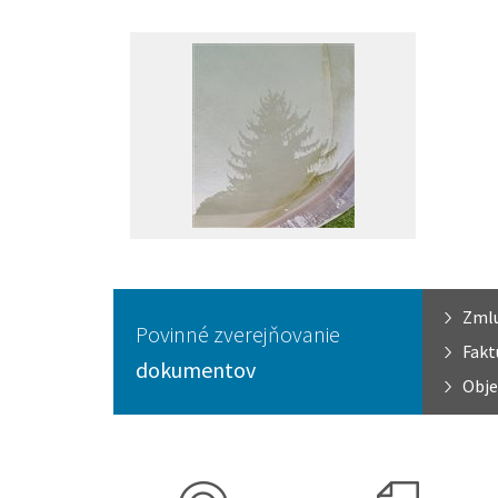
Zml
Povinné zverejňovanie
Fakt
dokumentov
Obje