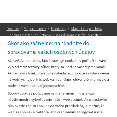
Domov
/
Mapa stránok
/
Kontakty
/
Mapa Leopoldova
Ochrana osobných údajov
/
Vyhlásenie o prístupnosti
/
Technická podpora
Skôr ako začneme: nahliadnite do
spracovania vašich osobných údajov
Za obsah zodpovedá:
Ak navštívite stránku, ktorá zapisuje cookies, v počítači sa vám
vytvorí malý textový súbor, ktorý sa uloží vo vašom prehliadači.
Mestský úrad Leopoldov
Ak rovnakú stránku navštívite nabudúce, pripojíte sa vďaka nemu
Hlohovská cesta 1818/2A
na web rýchlejšie. Náš web vám ponúkne relevantné informácie a
920 41 Leopoldov
bude sa vám pracovať jednoduchšie.
Súbory cookies používame najmä na anonymnú analýzu
Kontakt:
návštevnosti a vylepšovanie našich web stránok. Ak si nastavíte
blokovanie zápisu cookies do vášho prehliadača, je možné, že
Telefón:
+42133/285 27 11
web sa spomalí a niektoré jeho časti nemusia fungovať úplne
Email:
mesto@leopoldov.sk