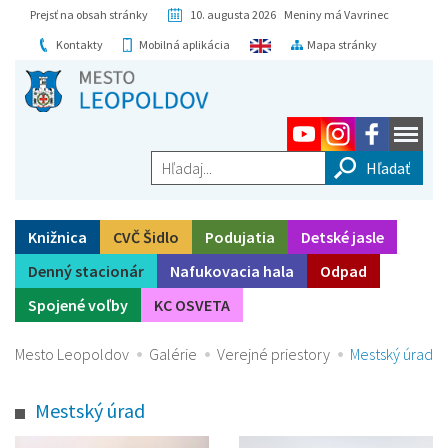
Prejsť na obsah stránky
10. augusta 2026 Meniny má Vavrinec
Kontakty
Mobilná aplikácia
Mapa stránky
Hľadaj...
Knižnica
CVČ Šidlo
Podujatia
Detské jasle
Denný stacionár
Nafukovacia hala
Odpad
Spojené voľby
KC OSVETA
Mesto Leopoldov
Galérie
Verejné priestory
Mestský úrad
Mestský úrad