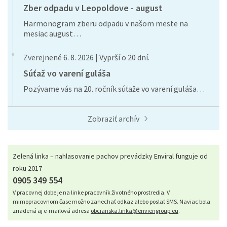
Zber odpadu v Leopoldove - august
Harmonogram zberu odpadu v našom meste na
mesiac august…
Zverejnené 6. 8. 2026 | Vyprší o 20 dní.
Súťaž vo varení guláša
Pozývame vás na 20. ročník súťaže vo varení guláša…
Zobraziť archív
Zelená linka – nahlasovanie pachov prevádzky Enviral funguje od
roku 2017
0905 349 554
V pracovnej dobe je na linke pracovník životného prostredia. V
mimopracovnom čase možno zanechať odkaz alebo poslať SMS. Naviac bola
zriadená aj e-mailová adresa
obcianska.linka@enviengroup.eu
.