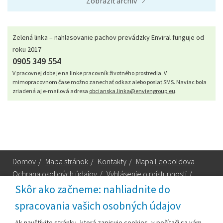
Zobraziť archív
Zelená linka – nahlasovanie pachov prevádzky Enviral funguje od
roku 2017
0905 349 554
V pracovnej dobe je na linke pracovník životného prostredia. V
mimopracovnom čase možno zanechať odkaz alebo poslať SMS. Naviac bola
zriadená aj e-mailová adresa
obcianska.linka@enviengroup.eu
.
Domov
/
Mapa stránok
/
Kontakty
/
Mapa Leopoldova
Ochrana osobných údajov
/
Vyhlásenie o prístupnosti
/
Technická podpora
Skôr ako začneme: nahliadnite do
spracovania vašich osobných údajov
Za obsah zodpovedá:
Ak navštívite stránku, ktorá zapisuje cookies, v počítači sa vám