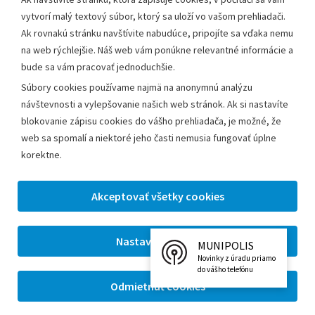
vytvorí malý textový súbor, ktorý sa uloží vo vašom prehliadači.
Mestský úrad Leopoldov
Ak rovnakú stránku navštívite nabudúce, pripojíte sa vďaka nemu
Hlohovská cesta 1818/2A
na web rýchlejšie. Náš web vám ponúkne relevantné informácie a
920 41 Leopoldov
bude sa vám pracovať jednoduchšie.
Súbory cookies používame najmä na anonymnú analýzu
Kontakt:
návštevnosti a vylepšovanie našich web stránok. Ak si nastavíte
blokovanie zápisu cookies do vášho prehliadača, je možné, že
Telefón:
+42133/285 27 11
web sa spomalí a niektoré jeho časti nemusia fungovať úplne
Email:
mesto@leopoldov.sk
korektne.
Sekretariát:
sekretariat@leopoldov.sk
Primátorka:
primatorka@leopoldov.sk
Webmaster:
webmaster@leopoldov.sk
MUNIPOLIS
2026 © Mestský úrad Leopoldov |
Nastavenia cookies
Novinky z úradu priamo
Tvorba web stránok
a
redakčný systém
od firmy
AlejTech,
do vášho telefónu
spol. s r.o.