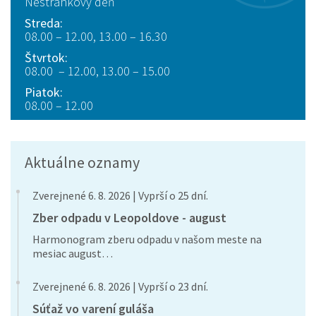
Nestránkový deň
Streda:
08.00 – 12.00, 13.00 – 16.30
Štvrtok:
08.00 – 12.00, 13.00 – 15.00
Piatok:
08.00 – 12.00
Aktuálne oznamy
Zverejnené 6. 8. 2026 | Vyprší o 25 dní.
Zber odpadu v Leopoldove - august
Harmonogram zberu odpadu v našom meste na
mesiac august…
Zverejnené 6. 8. 2026 | Vyprší o 23 dní.
Súťaž vo varení guláša