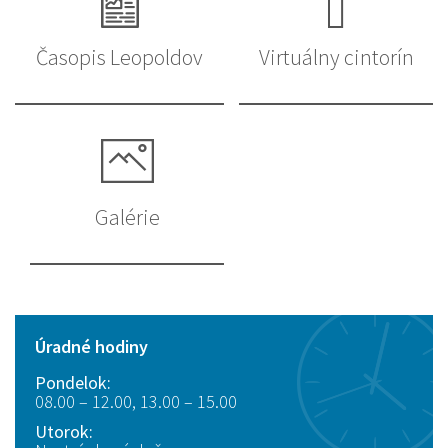
Časopis Leopoldov
Virtuálny cintorín
Galérie
Úradné hodiny
Pondelok:
08.00 – 12.00, 13.00 – 15.00
Utorok: