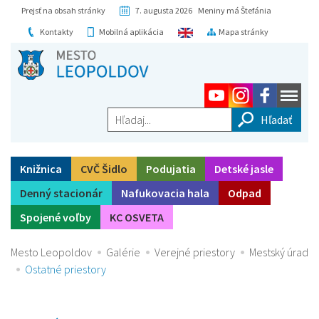
Prejsť na obsah stránky
7. augusta 2026 Meniny má Štefánia
Kontakty
Mobilná aplikácia
Mapa stránky
Hľadaj...
Knižnica
CVČ Šidlo
Podujatia
Detské jasle
Denný stacionár
Nafukovacia hala
Odpad
Spojené voľby
KC OSVETA
Mesto Leopoldov
Galérie
Verejné priestory
Mestský úrad
Ostatné priestory