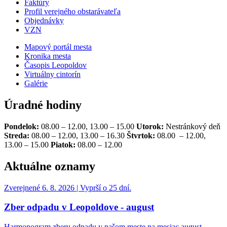
Faktúry
Profil verejného obstarávateľa
Objednávky
VZN
Mapový portál mesta
Kronika mesta
Časopis Leopoldov
Virtuálny cintorín
Galérie
Úradné hodiny
Pondelok:
08.00 – 12.00, 13.00 – 15.00
Utorok:
Nestránkový deň
Streda:
08.00 – 12.00, 13.00 – 16.30
Štvrtok:
08.00 – 12.00,
13.00 – 15.00
Piatok:
08.00 – 12.00
Aktuálne oznamy
Zverejnené 6. 8. 2026 | Vyprší o 25 dní.
Zber odpadu v Leopoldove - august
Harmonogram zberu odpadu v našom meste na mesiac august…