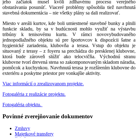
jeho začiatok musel kvôli zdĺhavému procesu verejného
obstarávania posunúť. Viaceré problémy spôsobila tiež navrhnutá
stavebná dokumentácia – nie všetky plány sa dali realizovať.
Miesto v areáli kurtov, kde boli umiestnené stavebné bunky a plnili
funkcie skladu, by sa v budúcnosti mohlo využiť na výstavbu
tribúny k tenisovému kurtu. V rámci novovybudovaného
jednopodlažného objektu sú pre športovcov k dispozícii šatne a
hygienické zariadenia, klubovňa a terasa. Vstup do objektu je
situovaný z terasy – z foyeru sa prechádza do presklenej klubovne,
ktorá bude zároveň slúžiť ako telocvičňa. Východnú stranu
klubovne tvorí drevená stena so zakomponovaným skladom náradia,
pomôcok a kuchynkou. Navrhnutá terasa je rozšírením klubovne do
exteriéru a poskytne priestor pre vonkajšie aktivity.
Viac informácií o zrealizovanom projekte.
Fotogaléria z realizácie projektu.
Fotogaléria objektu.
Povinné zverejňovanie
dokumentov
Zmluvy
Majetkové transfery