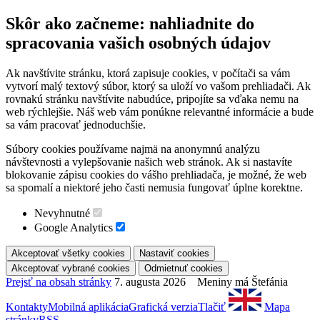
Skôr ako začneme: nahliadnite do
spracovania vašich osobných údajov
Ak navštívite stránku, ktorá zapisuje cookies, v počítači sa vám
vytvorí malý textový súbor, ktorý sa uloží vo vašom prehliadači. Ak
rovnakú stránku navštívite nabudúce, pripojíte sa vďaka nemu na
web rýchlejšie. Náš web vám ponúkne relevantné informácie a bude
sa vám pracovať jednoduchšie.
Súbory cookies používame najmä na anonymnú analýzu
návštevnosti a vylepšovanie našich web stránok. Ak si nastavíte
blokovanie zápisu cookies do vášho prehliadača, je možné, že web
sa spomalí a niektoré jeho časti nemusia fungovať úplne korektne.
Nevyhnutné
Google Analytics
Prejsť na obsah stránky
7. augusta 2026 Meniny má Štefánia
Kontakty
Mobilná aplikácia
Grafická verzia
Tlačiť
Mapa
stránky
RSS