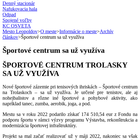
Denný stacionár
Nafukovacia hala
Odpad
Spojené voľby
KC OSVETA
Mesto Leopoldov
>
O meste
>
Informácie o meste
>
Archív
článkov
>
Športové centrum sa už využíva
Športové centrum sa už využíva
ŠPORTOVÉ CENTRUM TROLASKY
SA UŽ VYUŽÍVA
Nové športové zázemie pri tenisových ihriskách – Športové centrum
na Trolaskoch – sa už využíva. Je určené pre tenistov, ale aj
nohejbalistov a rôzne iné športové a pohybové aktivity, ako
napríklad tanec, zumba, aerobik, joga, a pod.
Mestu sa v roku 2022 podarilo získať 174 510,54 eur z Fondu na
podporu športu v rámci výzvy programu Výstavba, rekonštrukcia a
modernizácia športovej infraštruktúry.
Projekt sa mal začať realizovať už v máji 2022, nakoniec sa však