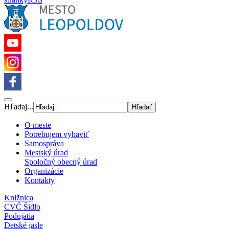
Hľadaj...
O meste
Potrebujem vybaviť
Samospráva
Mestský úrad
Spoločný obecný úrad
Organizácie
Kontakty
Knižnica
CVČ Šidlo
Podujatia
Detské jasle