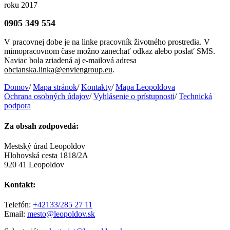
roku 2017
0905 349 554
V pracovnej dobe je na linke pracovník životného prostredia. V
mimopracovnom čase možno zanechať odkaz alebo poslať SMS.
Naviac bola zriadená aj e-mailová adresa
obcianska.linka@enviengroup.eu
.
Domov
/
Mapa stránok
/
Kontakty
/
Mapa Leopoldova
Ochrana osobných údajov
/
Vyhlásenie o prístupnosti
/
Technická
podpora
Za obsah zodpovedá:
Mestský úrad Leopoldov
Hlohovská cesta 1818/2A
920 41 Leopoldov
Kontakt:
Telefón:
+42133/285 27 11
Email:
mesto@leopoldov.sk