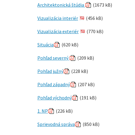
Architektonická štúdia
(1673 kB)
Vizualizácia interiér
(456 kB)
Vizualizácia exteriér
(770 kB)
Situácia
(620 kB)
Pohľad severný
(209 kB)
Pohľad južný
(228 kB)
Pohľad západný
(207 kB)
Pohľad východný
(191 kB)
1. NP
(226 kB)
Sprievodná správa
(850 kB)