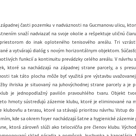
ozápadnej časti pozemku v nadväznosti na Gucmanovu ulicu, ktor
tnením snaží nadviazať na svoje okolie a rešpektuje uličnú čiaru
riestorom do inak oploteného tenisového areálu. Tri vzrást
ané a vytvárajú dialóg s novým horizontálnym objektom. Súčasťo
tlivých funkcií a kontinuitu prevádzky celého areálu. V návrhu s
k, ktoré sa nachádzajú na západnej strane parcely, a s pres
nosti tak táto plocha môže byť využitá pre výstavbu uvažovanej
by ihriska je situovaný na juhovýchodnej strane parcely a je p
 klub je jednopodlažný pavilón pravouhlého tvaru. Objekt tvo
Tieto hmoty sústreďujú zázemie klubu, ktoré je eliminované na
 klubovňu a terasu, ktoré sa stávajú prioritou návrhu. Vstup do 
emím, kde sa okrem foyer nachádzajú šatne a hygienické zázemie 
vne, ktorá zároveň slúži ako telocvičňa pre členov klubu. Výcho
akomponovaný sklad náradia a pomôcok, kuchynka a kancelária.