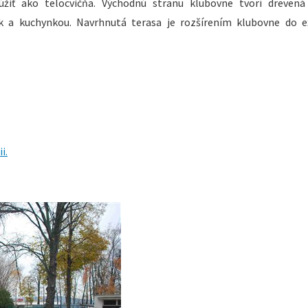
úžiť ako telocvičňa. Východnú stranu klubovne tvorí drevená
 kuchynkou. Navrhnutá terasa je rozšírením klubovne do ex
i.