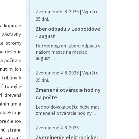
Zverejnené 6. 8. 2026 | Vyprší o
25 dní.
á kopíruje
Zber odpadu v Leopoldove
 zástavby.
- august
le stromy
Harmonogram zberu odpadu v
u riešenia
našom meste na mesiac
august…
a počíta s
unutím ich
Zverejnené 4. 8. 2026 | Vyprší o
 tribúny k
25 dní.
rístupný z
Zmenené otváracie hodiny
rí drevená
na pošte
 minimum a
Leopoldovská pošta bude mať
objektu je
zmenené otváracie hodiny…
pre členov
Zverejnené 4. 8. 2026.
dnú stranu
Zverejnenie elektronickej
 Navrhnutá