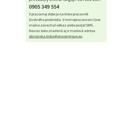
0905 349 554
V pracovnej dobe je na linke pracovník
životného prostredia. V mimopracovnom čase
možno zanechať odkaz alebo poslať SMS.
Naviac bola zriadená aj e-mailová adresa
obcianska.linka@enviengroup.eu
.