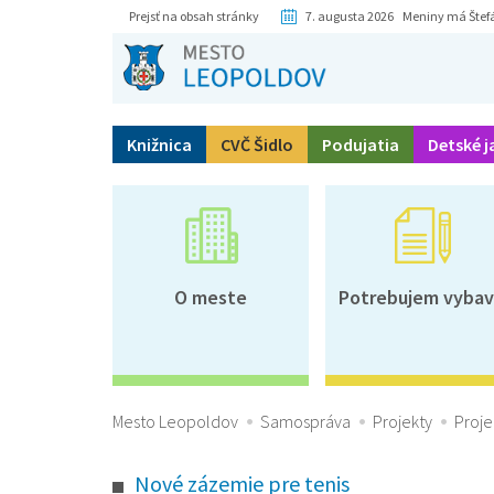
Prejsť na obsah stránky
7. augusta 2026 Meniny má Štef
Knižnica
CVČ Šidlo
Podujatia
Detské j
O meste
Potrebujem vybav
Mesto Leopoldov
Samospráva
Projekty
Proje
Nové zázemie pre tenis