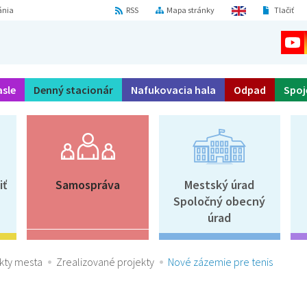
ánia
RSS
Mapa stránky
Tlačiť
asle
Denný stacionár
Nafukovacia hala
Odpad
Spoj
iť
Samospráva
Mestský úrad
Spoločný obecný
úrad
kty mesta
Zrealizované projekty
Nové zázemie pre tenis