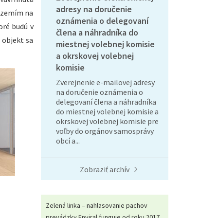
adresy na doručenie
zázemím na
oznámenia o delegovaní
oré budú v
člena a náhradníka do
 objekt sa
miestnej volebnej komisie
a okrskovej volebnej
komisie
Zverejnenie e-mailovej adresy
na doručenie oznámenia o
delegovaní člena a náhradníka
do miestnej volebnej komisie a
okrskovej volebnej komisie pre
voľby do orgánov samosprávy
obcí a...
Zobraziť archív
Zelená linka – nahlasovanie pachov
prevádzky Enviral funguje od roku 2017