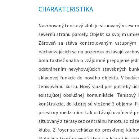
CHARAKTERISTIKA
Navrhovaný tenisový klub je situovaný v sever
severnú stranu parcely. Objekt sa svojim umies
Zároveň sa stáva kontrolovaným vstupným p
nachádzajúcich sa na pozemku ostávajú zachov
bola taktiež snaha o vzájomné prepojenie jedno
odstránením nevyhovujúcich stavebných bunie
skladovej funkcie do nového objektu. V budúc
tenisovému kurtu. Nový vjazd pre potreby údrž
existujúcej obslužnej komunikácie. Tenisový
konštrukcia, do ktorej sú vložené 3 objemy. 
priestory medzi nimi tak ostávajú uvoľnené pre
situovaný z terasy cez centrálnu hmotu so záz
klubu. Z foyer sa vchádza do presklenej klubo
klubovne tvorí drevená stena, v ktorej je z