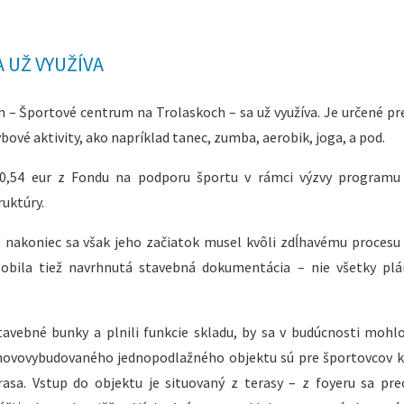
 UŽ VYUŽÍVA
 – Športové centrum na Trolaskoch – sa už využíva. Je určené pre
bové aktivity, ako napríklad tanec, zumba, aerobik, joga, a pod.
10,54 eur z Fondu na podporu športu v rámci výzvy programu 
ruktúry.
2, nakoniec sa však jeho začiatok musel kvôli zdĺhavému procesu
obila tiež navrhnutá stavebná dokumentácia – nie všetky plá
tavebné bunky a plnili funkcie skladu, by sa v budúcnosti mohlo
 novovybudovaného jednopodlažného objektu sú pre športovcov k 
rasa. Vstup do objektu je situovaný z terasy – z foyeru sa pr