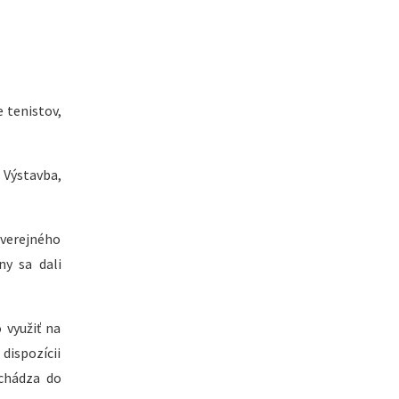
 tenistov,
Výstavba,
 verejného
ny sa dali
 využiť na
dispozícii
echádza do