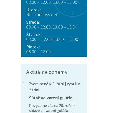
08.00 – 12.00, 13.00 – 15.00
Utorok:
Nestránkový deň
Streda:
08.00 – 12.00, 13.00 – 16.30
Štvrtok:
08.00 – 12.00, 13.00 – 15.00
Piatok:
08.00 – 12.00
Aktuálne oznamy
Zverejnené 6. 8. 2026 | Vyprší o
23 dní.
Súťaž vo varení guláša
Pozývame vás na 20. ročník
súťaže vo varení guláša…