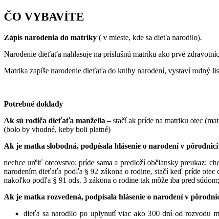
ČO VYBAVÍTE
Zápis narodenia do matriky
( v mieste, kde sa dieťa narodilo).
Narodenie dieťaťa nahlasuje na príslušnú matriku ako prvé zdravotníc
Matrika zapíše narodenie dieťaťa do knihy narodení, vystaví rodný lis
Potrebné doklady
Ak sú rodiča dieťaťa manželia
– stačí ak príde na matriku otec (ma
(bolo by vhodné, keby boli platné)
Ak je matka slobodná, podpísala hlásenie o narodení v pôrodnici
nechce určiť otcovstvo; príde sama a predloží občiansky preukaz; chce
narodením dieťaťa podľa § 92 zákona o rodine, stačí keď príde otec
nakoľko podľa § 91 ods. 3 zákona o rodine tak môže iba pred súdom; n
Ak je matka rozvedená, podpísala hlásenie o narodení v pôrodnic
dieťa sa narodilo po uplynutí viac ako 300 dní od rozvodu m