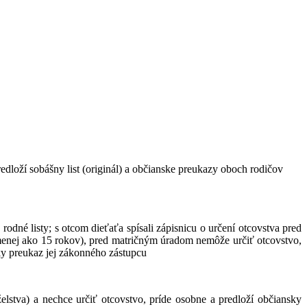
redloží sobášny list (originál) a občianske preukazy oboch rodičov
rodné listy; s otcom dieťaťa spísali zápisnicu o určení otcovstva pred
 menej ako 15 rokov), pred matričným úradom nemôže určiť otcovstvo,
sky preukaz jej zákonného zástupcu
lstva) a nechce určiť otcovstvo, príde osobne a predloží občiansky