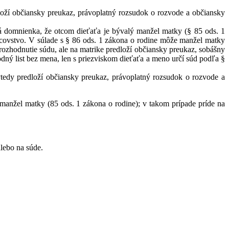
dloží občiansky preukaz, právoplatný rozsudok o rozvode a občiansky
á domnienka, že otcom dieťaťa je bývalý manžel matky (§ 85 ods. 1
otcovstvo. V súlade s § 86 ods. 1 zákona o rodine môže manžel matky
rozhodnutie súdu, ale na matrike predloží občiansky preukaz, sobášny
dný list bez mena, len s priezviskom dieťaťa a meno určí súd podľa §
vtedy predloží občiansky preukaz, právoplatný rozsudok o rozvode a
ý manžel matky (85 ods. 1 zákona o rodine); v takom prípade príde na
lebo na súde.