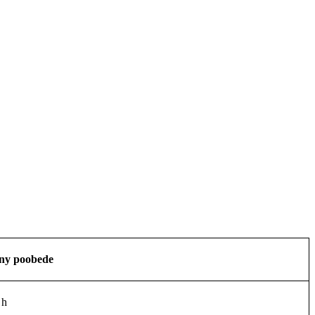
iny poobede
 h