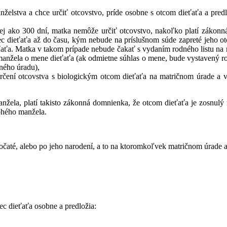
nželstva a chce určiť otcovstvo, príde osobne s otcom dieťaťa a pre
j ako 300 dní, matka nemôže určiť otcovstvo, nakoľko platí zákonn
tec dieťaťa až do času, kým nebude na príslušnom súde zapreté jeho 
ťaťa. Matka v takom prípade nebude čakať s vydaním rodného listu na 
 manžela o mene dieťaťa (ak odmietne súhlas o mene, bude vystavený ro
čného úradu),
určení otcovstva s biologickým otcom dieťaťa na matričnom úrade a 
manžela, platí takisto zákonná domnienka, že otcom dieťaťa je zosnul
bohého manžela.
očaté, alebo po jeho narodení, a to na ktoromkoľvek matričnom úrade a
tec dieťaťa osobne a predložia: