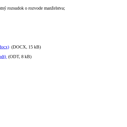
latný rozsudok o rozvode manželstva;
docx)
(DOCX, 15 kB)
odt)
(ODT, 8 kB)