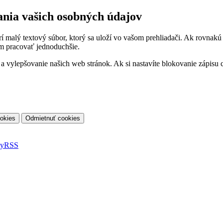
ania vašich osobných údajov
orí malý textový súbor, ktorý sa uloží vo vašom prehliadači. Ak rovnak
m pracovať jednoduchšie.
vylepšovanie našich web stránok. Ak si nastavíte blokovanie zápisu co
ky
RSS