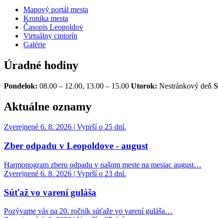
Mapový portál mesta
Kronika mesta
Časopis Leopoldov
Virtuálny cintorín
Galérie
Úradné hodiny
Pondelok:
08.00 – 12.00, 13.00 – 15.00
Utorok:
Nestránkový deň
S
Aktuálne oznamy
Zverejnené 6. 8. 2026 | Vyprší o 25 dní.
Zber odpadu v Leopoldove - august
Harmonogram zberu odpadu v našom meste na mesiac august…
Zverejnené 6. 8. 2026 | Vyprší o 23 dní.
Súťaž vo varení guláša
Pozývame vás na 20. ročník súťaže vo varení guláša…