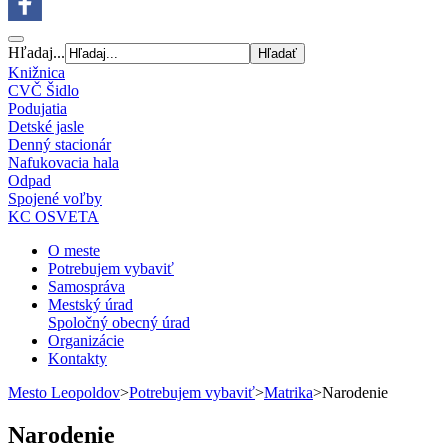
Hľadaj...
Knižnica
CVČ Šidlo
Podujatia
Detské jasle
Denný stacionár
Nafukovacia hala
Odpad
Spojené voľby
KC OSVETA
O meste
Potrebujem vybaviť
Samospráva
Mestský úrad
Spoločný obecný úrad
Organizácie
Kontakty
Mesto Leopoldov
>
Potrebujem vybaviť
>
Matrika
>
Narodenie
Narodenie