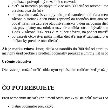
preukaz a právoplatný rozsudok o rozvode,
dieťa sa narodilo po uplynutí viac ako 300 dní od rozvodu ma
preukaz otca dieťaťa
od rozvodu manželstva uplynulo pred narodením dieťaťa mene
zákona o rodine), a ten bude zapísaný do rodného listu ako o
podať návrh na zapretie otcovstva najskôr v deň narodenia die
list, právoplatný rozsudok o rozvode a súhlas otca – bývalého
1 ods. 2 zákona 300/1993 Z. z. aj bez návrhu, na podnet matri
po zapretí otcovstva môže matka dieťaťa spísať zápisnicu o 
občiansky preukaz otca dieťaťa.
Ak je matka vdova
, ktorej dieťa sa narodilo do 300 dní od smrti 
matričný úrad osobne a predloží občiansky preukaz a úmrtný list ne
Určenie otcovstva
Otcovstvo je možné určiť súhlasným vyhlásením rodičov, keď je už p
ČO POTREBUJETE
Pred narodením dieťaťa (pri určení otcovstva) - musia prísť matka i o
platné občianske preukazy;