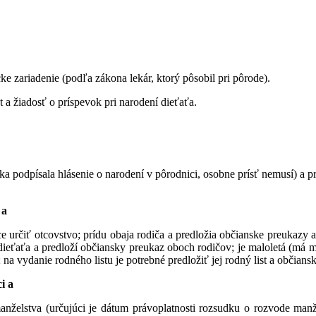
ke zariadenie (podľa zákona lekár, ktorý pôsobil pri pôrode).
t a žiadosť o príspevok pri narodení dieťaťa.
tka podpísala hlásenie o narodení v pôrodnici, osobne prísť nemusí) a p
 a
 určiť otcovstvo; prídu obaja rodiča a predložia občianske preukazy a 
 dieťaťa a predloží občiansky preukaz oboch rodičov; je maloletá (má
a vydanie rodného listu je potrebné predložiť jej rodný list a občian
i a
anželstva (určujúci je dátum právoplatnosti rozsudku o rozvode manže