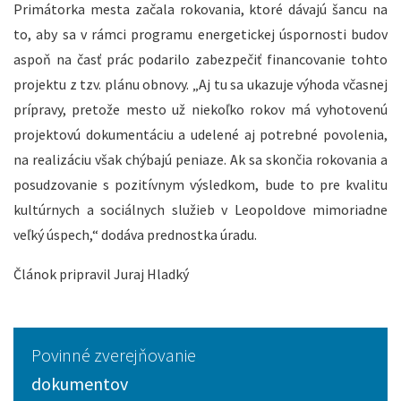
Primátorka mesta začala rokovania, ktoré dávajú šancu na
to, aby sa v rámci programu energetickej úspornosti budov
aspoň na časť prác podarilo zabezpečiť financovanie tohto
projektu z tzv. plánu obnovy. „Aj tu sa ukazuje výhoda včasnej
prípravy, pretože mesto už niekoľko rokov má vyhotovenú
projektovú dokumentáciu a udelené aj potrebné povolenia,
na realizáciu však chýbajú peniaze. Ak sa skončia rokovania a
posudzovanie s pozitívnym výsledkom, bude to pre kvalitu
kultúrnych a sociálnych služieb v Leopoldove mimoriadne
veľký úspech,“ dodáva prednostka úradu.
Článok pripravil Juraj Hladký
Povinné zverejňovanie
dokumentov