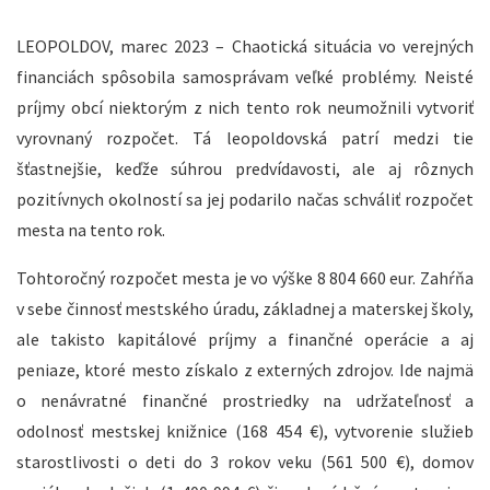
LEOPOLDOV, marec 2023 – Chaotická situácia vo verejných
financiách spôsobila samosprávam veľké problémy. Neisté
príjmy obcí niektorým z nich tento rok neumožnili vytvoriť
vyrovnaný rozpočet. Tá leopoldovská patrí medzi tie
šťastnejšie, keďže súhrou predvídavosti, ale aj rôznych
pozitívnych okolností sa jej podarilo načas schváliť rozpočet
mesta na tento rok.
Tohtoročný rozpočet mesta je vo výške 8 804 660 eur. Zahŕňa
v sebe činnosť mestského úradu, základnej a materskej školy,
ale takisto kapitálové príjmy a finančné operácie a aj
peniaze, ktoré mesto získalo z externých zdrojov. Ide najmä
o nenávratné finančné prostriedky na udržateľnosť a
odolnosť mestskej knižnice (168 454 €), vytvorenie služieb
starostlivosti o deti do 3 rokov veku (561 500 €), domov