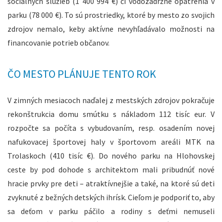
sociálnych služieb (1 400 994 €) či vodozádržné opatrenia v
parku (78 000 €). To sú prostriedky, ktoré by mesto zo svojich
zdrojov nemalo, keby aktívne nevyhľadávalo možnosti na
financovanie potrieb občanov.
ČO MESTO PLÁNUJE TENTO ROK
V zimných mesiacoch naďalej z mestských zdrojov pokračuje
rekonštrukcia domu smútku s nákladom 112 tisíc eur. V
rozpočte sa počíta s vybudovaním, resp. osadením novej
nafukovacej športovej haly v športovom areáli MTK na
Trolaskoch (410 tisíc €). Do nového parku na Hlohovskej
ceste by pod dohode s architektom mali pribudnúť nové
hracie prvky pre deti – atraktívnejšie a také, na ktoré sú deti
zvyknuté z bežných detských ihrísk. Cieľom je podporiť to, aby
sa deťom v parku páčilo a rodiny s deťmi nemuseli