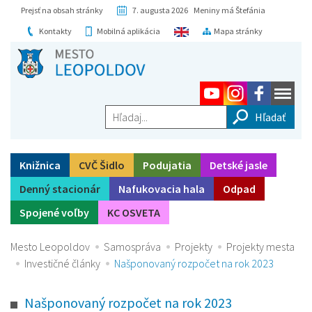
Prejsť na obsah stránky
7. augusta 2026 Meniny má Štefánia
Kontakty
Mobilná aplikácia
Mapa stránky
Hľadaj...
Knižnica
CVČ Šidlo
Podujatia
Detské jasle
Denný stacionár
Nafukovacia hala
Odpad
Spojené voľby
KC OSVETA
Mesto Leopoldov
Samospráva
Projekty
Projekty mesta
Investičné články
Našponovaný rozpočet na rok 2023
Našponovaný rozpočet na rok 2023