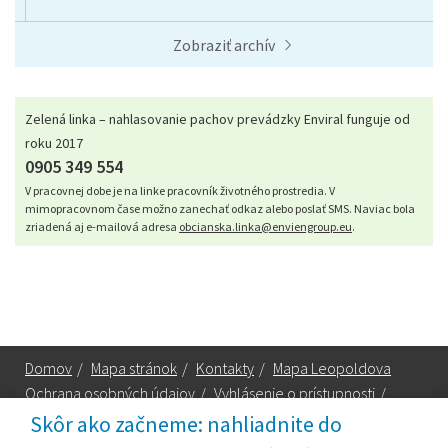
Zobraziť archív
Zelená linka – nahlasovanie pachov prevádzky Enviral funguje od
roku 2017
0905 349 554
V pracovnej dobe je na linke pracovník životného prostredia. V
mimopracovnom čase možno zanechať odkaz alebo poslať SMS. Naviac bola
zriadená aj e-mailová adresa
obcianska.linka@enviengroup.eu
.
Domov
/
Mapa stránok
/
Kontakty
/
Mapa Leopoldova
Ochrana osobných údajov
/
Vyhlásenie o prístupnosti
/
Technická podpora
Skôr ako začneme: nahliadnite do