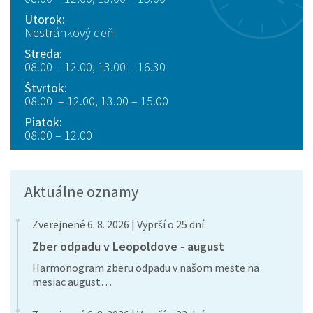
Utorok:
Nestránkový deň
Streda:
08.00 – 12.00, 13.00 – 16.30
Štvrtok:
08.00 – 12.00, 13.00 – 15.00
Piatok:
08.00 – 12.00
Aktuálne oznamy
Zverejnené 6. 8. 2026 | Vyprší o 25 dní.
Zber odpadu v Leopoldove - august
Harmonogram zberu odpadu v našom meste na
mesiac august…