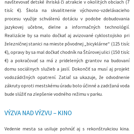
navštevovať detské ihriská či atrakcie v okolitých obciach (7
tisíc €). Škola na skvalitnenie výchovno-vzdelávacieho
procesu využije schválenú dotáciu v podobe dobudovania
jazykovej učebne, dielne a informačných technológií.
Realizácie by sa malo dočkať aj avizované cyklostojisko pri
železničnej stanici na mieste pôvodnej „bicyklárne“ (125 tisíc
€), opravy by sa mal dočkať chodník na Štúrovej ulici (150 tisíc
€) a pokračovať sa má z pridelených grantov na budovaní
domu sociálnych služieb a jaslí. Dokončiť sa musí aj projekt
vodozádržných opatrení. Zatiaľ sa ukazuje, že odvodnenie
zákruty oproti mestskému úradu bolo účinné a zadržaná voda
bude slúžiť na zlepšenie vodného režimu v parku.
VÝZVA NAD VÝZVU – KINO
Vedenie mesta sa usiluje pohnúť aj s rekonštrukciou kina.