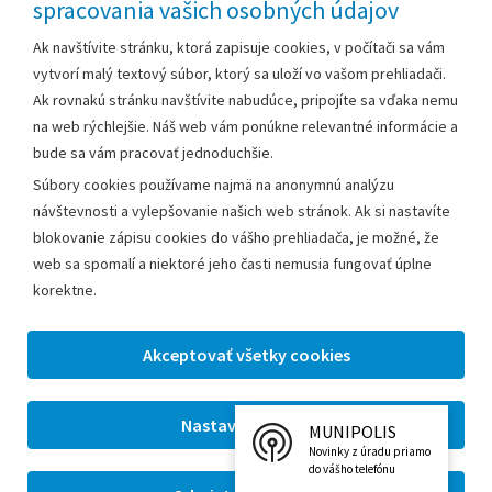
spracovania vašich osobných údajov
Za obsah zodpovedá:
Ak navštívite stránku, ktorá zapisuje cookies, v počítači sa vám
vytvorí malý textový súbor, ktorý sa uloží vo vašom prehliadači.
Mestský úrad Leopoldov
Ak rovnakú stránku navštívite nabudúce, pripojíte sa vďaka nemu
Hlohovská cesta 1818/2A
na web rýchlejšie. Náš web vám ponúkne relevantné informácie a
920 41 Leopoldov
bude sa vám pracovať jednoduchšie.
Súbory cookies používame najmä na anonymnú analýzu
Kontakt:
návštevnosti a vylepšovanie našich web stránok. Ak si nastavíte
blokovanie zápisu cookies do vášho prehliadača, je možné, že
Telefón:
+42133/285 27 11
web sa spomalí a niektoré jeho časti nemusia fungovať úplne
Email:
mesto@leopoldov.sk
korektne.
Sekretariát:
sekretariat@leopoldov.sk
Primátorka:
primatorka@leopoldov.sk
Webmaster:
webmaster@leopoldov.sk
MUNIPOLIS
2026 © Mestský úrad Leopoldov |
Nastavenia cookies
Novinky z úradu priamo
Tvorba web stránok
a
redakčný systém
od firmy
AlejTech,
do vášho telefónu
spol. s r.o.