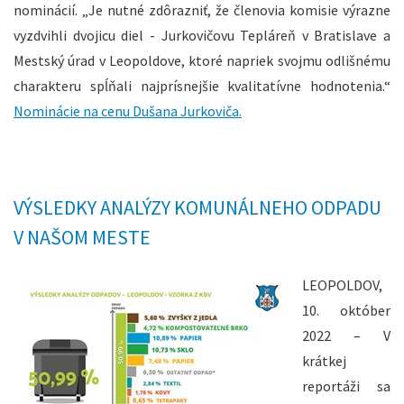
nominácií. „Je nutné zdôrazniť, že členovia komisie výrazne
vyzdvihli dvojicu diel - Jurkovičovu Tepláreň v Bratislave a
Mestský úrad v Leopoldove, ktoré napriek svojmu odlišnému
charakteru spĺňali najprísnejšie kvalitatívne hodnotenia.“
Nominácie na cenu Dušana Jurkoviča.
VÝSLEDKY ANALÝZY KOMUNÁLNEHO ODPADU
V NAŠOM MESTE
LEOPOLDOV,
10. október
2022 – V
krátkej
reportáži sa