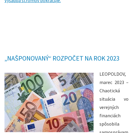
Výsadba stromov pokračuje.
„NAŠPONOVANÝ“ ROZPOČET NA ROK 2023
LEOPOLDOV,
marec 2023 –
Chaotická
situácia vo
verejných
financiách
spôsobila
samosprávam