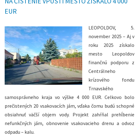
NA ČISTENIE VPUSTÍ MESTO ZÍSKALO 4 000
EUR
LEOPOLDOV, 5.
november 2025 – Aj v
roku 2025 získalo
mesto Leopoldov
finančnú podporu z
Centrálneho
krízového fondu
Trnavského
samosprávneho kraja vo výške 4 000 EUR. Celkovo bolo
prečistených 20 vsakovacích jám, vďaka čomu budú schopné
obsiahnuť väčší objem vody. Projekt zahŕňal prehĺbenie
nefunkčných jám, obnovenie vsakovacieho drenu a odvoz
odpadu – kalu.