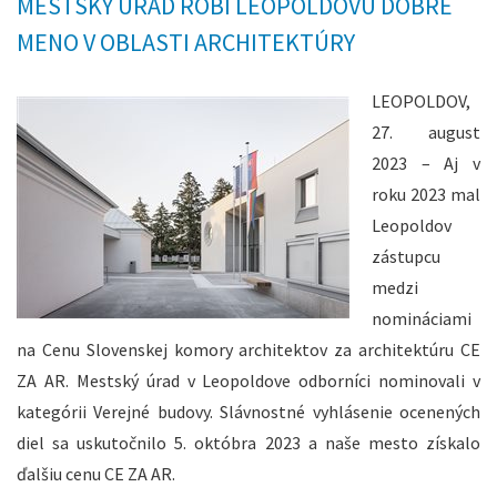
MESTSKÝ ÚRAD ROBÍ LEOPOLDOVU DOBRÉ
MENO V OBLASTI ARCHITEKTÚRY
LEOPOLDOV,
27. august
2023 – Aj v
roku 2023 mal
Leopoldov
zástupcu
medzi
nomináciami
na Cenu Slovenskej komory architektov za architektúru CE
ZA AR. Mestský úrad v Leopoldove odborníci nominovali v
kategórii Verejné budovy. Slávnostné vyhlásenie ocenených
diel sa uskutočnilo 5. októbra 2023 a naše mesto získalo
ďalšiu cenu CE ZA AR.