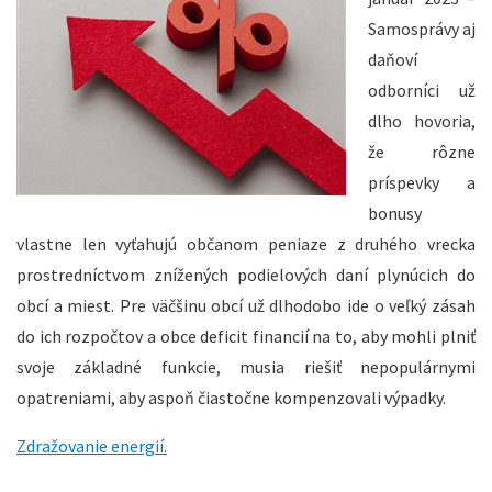
Samosprávy aj
daňoví
odborníci už
dlho hovoria,
že rôzne
príspevky a
bonusy
vlastne len vyťahujú občanom peniaze z druhého vrecka
prostredníctvom znížených podielových daní plynúcich do
obcí a miest. Pre väčšinu obcí už dlhodobo ide o veľký zásah
do ich rozpočtov a obce deficit financií na to, aby mohli plniť
svoje základné funkcie, musia riešiť nepopulárnymi
opatreniami, aby aspoň čiastočne kompenzovali výpadky.
Zdražovanie energií.