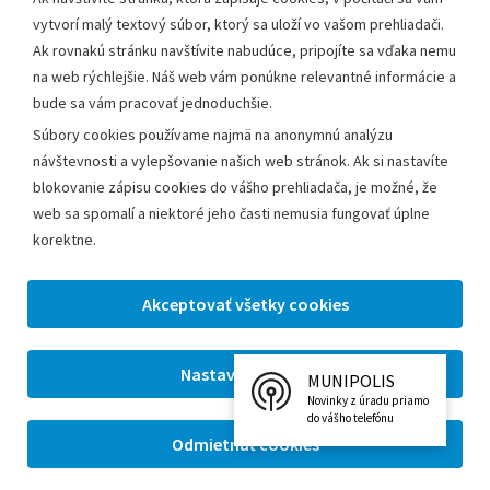
schválilo aj mestské zastupiteľstvo. Projekt sa mal realizovať
vytvorí malý textový súbor, ktorý sa uloží vo vašom prehliadači.
už v máji 2022, nakoniec sa však jeho začiatok posunie o
Ak rovnakú stránku navštívite nabudúce, pripojíte sa vďaka nemu
na web rýchlejšie. Náš web vám ponúkne relevantné informácie a
niekoľko mesiacov.
Rekonštrukcia zázemia tenisových
bude sa vám pracovať jednoduchšie.
dvorcov.
Súbory cookies používame najmä na anonymnú analýzu
návštevnosti a vylepšovanie našich web stránok. Ak si nastavíte
blokovanie zápisu cookies do vášho prehliadača, je možné, že
web sa spomalí a niektoré jeho časti nemusia fungovať úplne
PO OPRAVE CESTY NA ŠTRKOVKU SA
korektne.
POKRAČUJE S ĎALŠÍMI ZMENAMI V TEJTO
LOKALITE
LEOPOLDOV,
17. január 2022
MUNIPOLIS
– Oprava cesty okolo
Novinky z úradu priamo
Štrkovky začala 17. 1. 2022.
do vášho telefónu
Cieľom bolo nájsť riešenie na
zamedzenie prejazdov cez