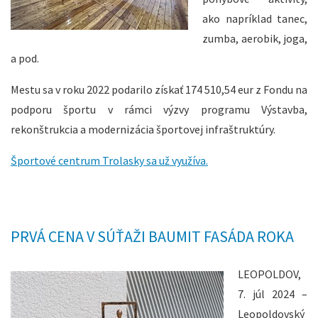
ako napríklad tanec,
zumba, aerobik, joga,
a pod.
Mestu sa v roku 2022 podarilo získať 174 510,54 eur z Fondu na
podporu športu v rámci výzvy programu Výstavba,
rekonštrukcia a modernizácia športovej infraštruktúry.
Športové centrum Trolasky sa už využíva.
PRVÁ CENA V SÚŤAŽI BAUMIT FASÁDA ROKA
LEOPOLDOV,
7. júl 2024 –
Leopoldovský