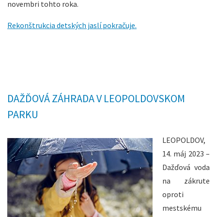
novembri tohto roka.
Rekonštrukcia detských jaslí pokračuje.
DAŽĎOVÁ ZÁHRADA V LEOPOLDOVSKOM
PARKU
LEOPOLDOV,
14. máj 2023 –
Dažďová voda
na zákrute
oproti
mestskému