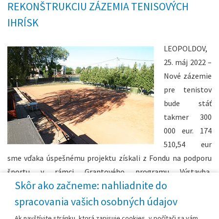
REKONŠTRUKCIU ZÁZEMIA TENISOVÝCH
IHRÍSK
LEOPOLDOV,
25. máj 2022 –
Nové zázemie
pre tenistov
bude stáť
takmer 300
000 eur. 174
510,54 eur
sme vďaka úspešnému projektu získali z Fondu na podporu
športu v rámci Grantového programu Výstavba,
Skôr ako začneme: nahliadnite do
rekonštrukcia a modernizácia športovej infraštruktúry (60 %
celkovej sumy). Z vlastných zdrojov mesto investuje 116
spracovania vašich osobných údajov
340,30 eur (40 % celkovej sumy). Spolufinancovanie už
Ak navštívite stránku, ktorá zapisuje cookies, v počítači sa vám