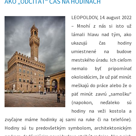
AKO „ODČÍTAŤ“ ČAS NA HODINÁCH
LEOPOLDOV,
14. august 2022
– Mnohí z nás si isto už
lámali hlavu nad tým, ako
ukazujú čas hodiny
umiestnené na budove
mestského úradu. Ich cieľom
nemalo byť pripomínať
okoloidúcim, že už päť minút
meškajú do práce alebo že o
päť minút zavrú „samošku“
(napokon, neďaleko sú
hodiny na veži kostola a
zvyčajne máme hodinky aj sami na ruke či na telefóne).
Hodiny sú tu predovšetkým symbolom, architektonickým