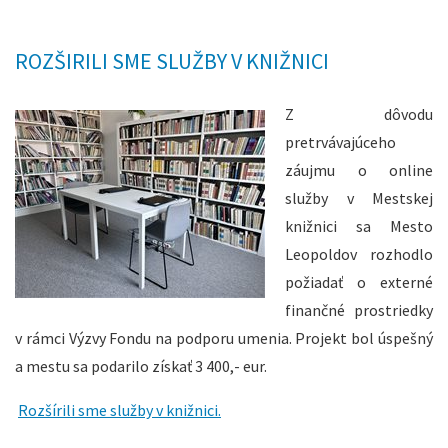
ROZŠIRILI SME SLUŽBY V KNIŽNICI
Z dôvodu
pretrvávajúceho
záujmu o online
služby v Mestskej
knižnici sa Mesto
Leopoldov rozhodlo
požiadať o externé
finančné prostriedky
v rámci Výzvy Fondu na podporu umenia. Projekt bol úspešný
a mestu sa podarilo získať 3 400,- eur.
Rozšírili sme služby v knižnici.