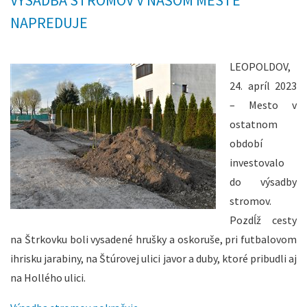
VÝSADBA STROMOV V NAŠOM MESTE
NAPREDUJE
LEOPOLDOV,
24. apríl 2023
– Mesto v
ostatnom
období
investovalo
do výsadby
stromov.
Pozdĺž cesty
na Štrkovku boli vysadené hrušky a oskoruše, pri futbalovom
ihrisku jarabiny, na Štúrovej ulici javor a duby, ktoré pribudli aj
na Hollého ulici.