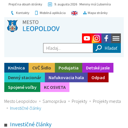
Prejsť na obsah stránky
9. augusta 2026 Meniny má Ľubomíra
Kontakty
Mobilná aplikácia
Mapa stránky
Hľadaj...
Knižnica
CVČ Šidlo
Podujatia
Detské jasle
Denný stacionár
Nafukovacia hala
Odpad
Spojené voľby
KC OSVETA
Mesto Leopoldov
Samospráva
Projekty
Projekty mesta
Investičné články
Investičné články