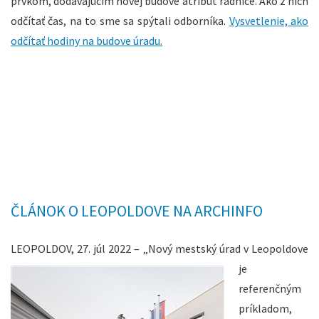
prvkom, dodávajúcim novej budove atribút radnice. Ako z nich
odčítať čas, na to sme sa spýtali odborníka.
Vysvetlenie, ako
odčítať hodiny na budove úradu.
ČLÁNOK O LEOPOLDOVE NA ARCHINFO
LEOPOLDOV, 27. júl 2022 –
„Nový mestský úrad v Leopoldove
je
referenčným
príkladom,