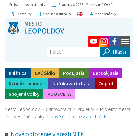
Prejsť na obsah stránky
8. augusta 2026 Meniny má Oskár
Kontakty
Mobilná aplikácia
Mapa stránky
Hľadaj...
Knižnica
CVČ Šidlo
Podujatia
Detské jasle
Denný stacionár
Nafukovacia hala
Odpad
Spojené voľby
KC OSVETA
Mesto Leopoldov
Samospráva
Projekty
Projekty mesta
Investičné články
Nové oplotenie v areáli MTK
Nové oplotenie v areáli MTK