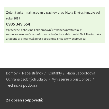
Zelená linka – nahlasovanie pachov prevádzky Enviral funguje od
roku 2017
0905 349 554
V pracovnej dobe je na linke pracovník životného prostredia. V
mimopracovnom čase možno zanechať odkaz alebo poslať SMS. Naviac bola
zriadená aj e-mailová adresa
obcianska.linka@enviengroup.eu
.
Domov
/
Mapa stránok
/
Kontakty
/
Mapa Leopoldova
Ochrana osobných údajov
/
Vyhlásenie o prístupnosti
/
Technická podpora
Za obsah zodpovedá: