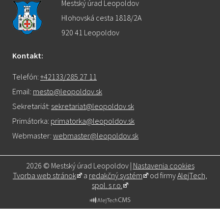
Mestský úrad Leopoldov
Hlohovská cesta 1818/2A
920 41 Leopoldov
Kontakt:
Telefón:
+42133/285 27 11
Email:
mesto@leopoldov.sk
Sekretariát:
sekretariat@leopoldov.sk
Primátorka:
primatorka@leopoldov.sk
Webmaster:
webmaster@leopoldov.sk
2026 © Mestský úrad Leopoldov |
Nastavenia cookies
Tvorba web stránok
a
redakčný systém
od firmy
AlejTech,
spol. s r.o.