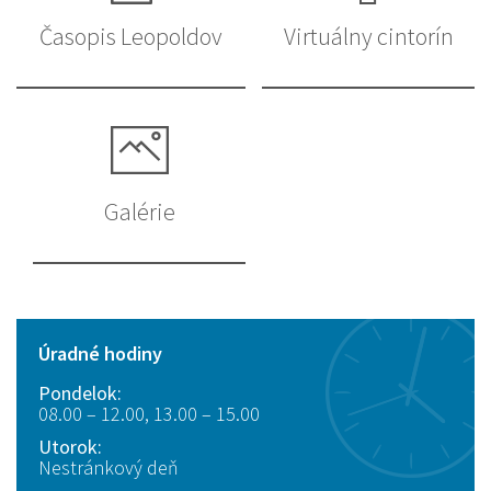
Časopis Leopoldov
Virtuálny cintorín
Galérie
Úradné hodiny
Pondelok:
08.00 – 12.00, 13.00 – 15.00
Utorok:
Nestránkový deň