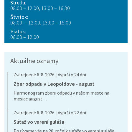
Streda:
08.00 – 12.00, 13.00 – 16.30
Štvrtok:
08.00 – 12.00, 13.00 – 15.00
Piatok:
08.00 – 12.00
Aktuálne oznamy
Zverejnené 6. 8. 2026 | Vyprší o 24 dní.
Zber odpadu v Leopoldove - august
Harmonogram zberu odpadu v našom meste na
mesiac august…
Zverejnené 6. 8. 2026 | Vyprší o 22 dní.
Súťaž vo varení guláša
Pozývame vás na 20. ročník súťaže vo varení guláša…