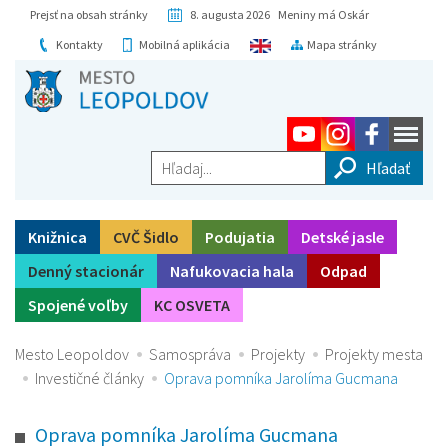
Prejsť na obsah stránky
8. augusta 2026 Meniny má Oskár
Kontakty
Mobilná aplikácia
Mapa stránky
Hľadaj...
Knižnica
CVČ Šidlo
Podujatia
Detské jasle
Denný stacionár
Nafukovacia hala
Odpad
Spojené voľby
KC OSVETA
Mesto Leopoldov
Samospráva
Projekty
Projekty mesta
Investičné články
Oprava pomníka Jarolíma Gucmana
Oprava pomníka Jarolíma Gucmana