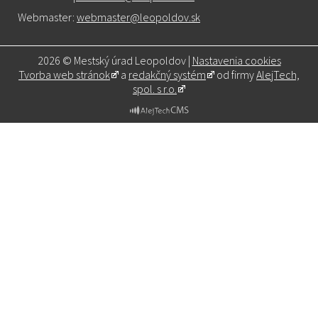
Webmaster:
webmaster@leopoldov.sk
2026 © Mestský úrad Leopoldov |
Nastavenia cookies
Tvorba web stránok
a
redakčný systém
od firmy
AlejTech,
spol. s r.o.