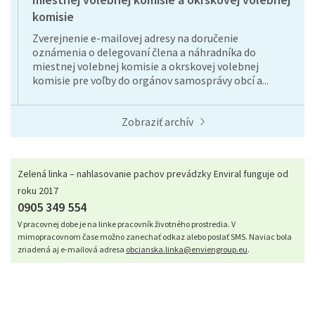
komisie
Zverejnenie e-mailovej adresy na doručenie
oznámenia o delegovaní člena a náhradníka do
miestnej volebnej komisie a okrskovej volebnej
komisie pre voľby do orgánov samosprávy obcí a...
Zobraziť archív
Zelená linka – nahlasovanie pachov prevádzky Enviral funguje od
roku 2017
0905 349 554
V pracovnej dobe je na linke pracovník životného prostredia. V
mimopracovnom čase možno zanechať odkaz alebo poslať SMS. Naviac bola
zriadená aj e-mailová adresa
obcianska.linka@enviengroup.eu
.