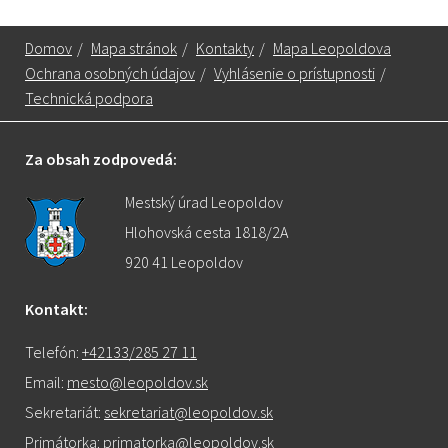
Domov
/
Mapa stránok
/
Kontakty
/
Mapa Leopoldova
Ochrana osobných údajov
/
Vyhlásenie o prístupnosti
/
Technická podpora
Za obsah zodpovedá:
Mestský úrad Leopoldov
Hlohovská cesta 1818/2A
920 41 Leopoldov
Kontakt:
Telefón:
+42133/285 27 11
Email:
mesto@leopoldov.sk
Sekretariát:
sekretariat@leopoldov.sk
Primátorka:
primatorka@leopoldov.sk