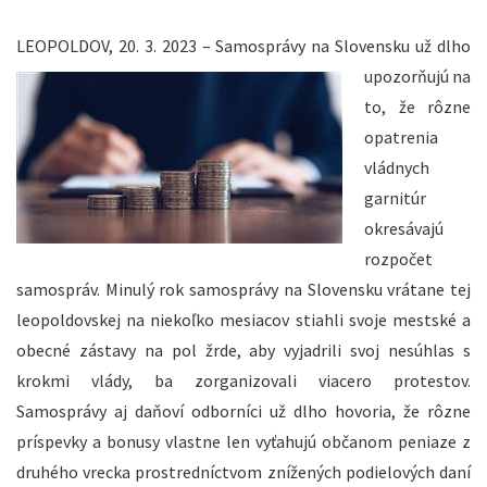
LEOPOLDOV, 20. 3. 2023 –
Samosprávy na Slovensku už dlho
upozorňujú na
to, že rôzne
opatrenia
vládnych
garnitúr
okresávajú
rozpočet
samospráv. Minulý rok samosprávy na Slovensku vrátane tej
leopoldovskej na niekoľko mesiacov stiahli svoje mestské a
obecné zástavy na pol žrde, aby vyjadrili svoj nesúhlas s
krokmi vlády, ba zorganizovali viacero protestov.
Samosprávy aj daňoví odborníci už dlho hovoria, že rôzne
príspevky a bonusy vlastne len vyťahujú občanom peniaze z
druhého vrecka prostredníctvom znížených podielových daní