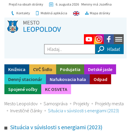
Prejsť na obsah stránky
6. augusta 2026 Meniny má Jozefína
Kontakty
Mobilná aplikácia
Mapa stránky
Hľadaj...
Knižnica
CVČ Šidlo
Podujatia
Detské jasle
Denný stacionár
Nafukovacia hala
Odpad
Spojené voľby
KC OSVETA
Mesto Leopoldov
Samospráva
Projekty
Projekty mesta
Investičné články
Situácia v súvislosti s energiami (2023)
Situácia v súvislosti s energiami (2023)