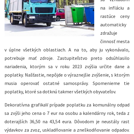
na infláciu a
rastúce ceny
automaticky
zdražuje
činnosť mesta
v úplne všetkých oblastiach. A na to, aby ju vykonávalo,
potrebuje mať zdroje. Zastupiteľstvo preto odsúhlasilo
nariadenia, ktorým sa v roku 2023 zvýšia určite dane a
poplatky. Našťastie, nepôjde o výraznejšie zvýšenie, s ktorým
musia operovať ostatné samosprávy. Spomenieme tie
poplatky, ktoré sa dotknú takmer všetkých obyvateľov.
Dekoratívna grafikaV prípade poplatku za komunálny odpad
sa zvýši jeho cena o 7 eur na osobu a kalendárny rok, teda z
doterajších 36,50 na 43,54 eura. Dôvodom je neustály rast
výdavkov za zvoz, uskladňovanie a zneškodňovanie odpadov.