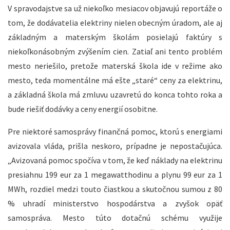
V spravodajstve sa už niekoľko mesiacov objavujú reportáže o
tom, že dodávatelia elektriny nielen obecným úradom, ale aj
základným a materským školám posielajú faktúry s
niekoľkonásobným zvýšením cien. Zatiaľ ani tento problém
mesto neriešilo, pretože materská škola ide v režime ako
mesto, teda momentálne má ešte „staré“ ceny za elektrinu,
a základná škola má zmluvu uzavretú do konca tohto roka a
bude riešiť dodávky a ceny energií osobitne.
Pre niektoré samosprávy finančná pomoc, ktorú s energiami
avizovala vláda, prišla neskoro, prípadne je nepostačujúca.
„Avizovaná pomoc spočíva v tom, že keď náklady na elektrinu
presiahnu 199 eur za 1 megawatthodinu a plynu 99 eur za 1
MWh, rozdiel medzi touto čiastkou a skutočnou sumou z 80
% uhradí ministerstvo hospodárstva a zvyšok opäť
samospráva. Mesto túto dotačnú schému využije