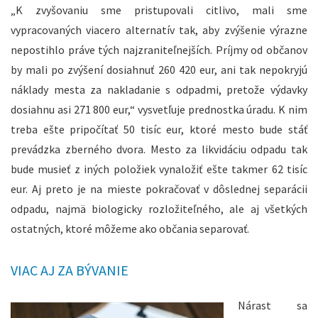
„K zvyšovaniu sme pristupovali citlivo, mali sme
vypracovaných viacero alternatív tak, aby zvýšenie výrazne
nepostihlo práve tých najzraniteľnejších. Príjmy od občanov
by mali po zvýšení dosiahnuť 260 420 eur, ani tak nepokryjú
náklady mesta za nakladanie s odpadmi, pretože výdavky
dosiahnu asi 271 800 eur,“ vysvetľuje prednostka úradu. K nim
treba ešte pripočítať 50 tisíc eur, ktoré mesto bude stáť
prevádzka zberného dvora. Mesto za likvidáciu odpadu tak
bude musieť z iných položiek vynaložiť ešte takmer 62 tisíc
eur. Aj preto je na mieste pokračovať v dôslednej separácii
odpadu, najmä biologicky rozložiteľného, ale aj všetkých
ostatných, ktoré môžeme ako občania separovať.
VIAC AJ ZA BÝVANIE
Nárast sa