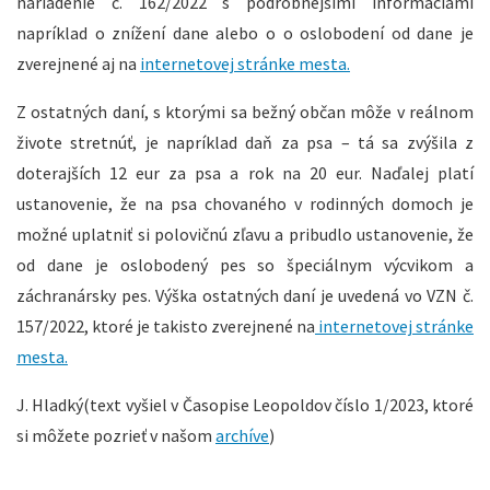
nariadenie č. 162/2022 s podrobnejšími informáciami
napríklad o znížení dane alebo o o oslobodení od dane je
zverejnené aj na
internetovej stránke mesta.
Z ostatných daní, s ktorými sa bežný občan môže v reálnom
živote stretnúť, je napríklad daň za psa – tá sa zvýšila z
doterajších 12 eur za psa a rok na 20 eur. Naďalej platí
ustanovenie, že na psa chovaného v rodinných domoch je
možné uplatniť si polovičnú zľavu a pribudlo ustanovenie, že
od dane je oslobodený pes so špeciálnym výcvikom a
záchranársky pes. Výška ostatných daní je uvedená vo VZN č.
157/2022, ktoré je takisto zverejnené na
internetovej stránke
mesta.
J. Hladký(text vyšiel v Časopise Leopoldov číslo 1/2023, ktoré
si môžete pozrieť v našom
archíve
)