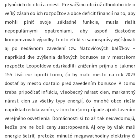
plynúcich do obcí a miest. Pre väčšinu obcí už dlhodobo ide o
veľký zásah do ich rozpočtov a obce deficit financií na to, aby
mohli plniť svoje základné funkcie, musia riešiť
nepopulárnymi opatreniami, aby aspoň čiastočne
kompenzovali výpadky. Tento efekt si samosprávy vyčísľovali
aj po nedávnom zavedení tzv. Matovičových balíčkov –
napríklad dve zvýšenia daňových bonusov sa v mestskom
rozpočte Leopoldova odzrkadlili znížením príjmu o takmer
155 tisíc eur oproti tomu, čo by malo mesto na rok 2023
dostať by mesto dostalo pred zavedením bonusov. K tomu
treba pripočítať infláciu, všeobecný nárast cien, markantný
nárast cien za všetky typy energií, čo mnohé obce riešia
napríklad redukovaním, v tom horšom prípade aj odstavením
verejného osvetlenia. Domácnosti si to až tak neuvedomujú,
keďže pre ne boli ceny zastropované. Aj ony by však mali
energie šetriť, pretože minuté megawathodiny elektriny či