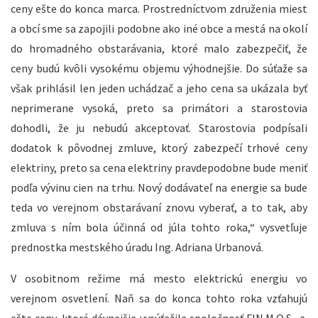
ceny ešte do konca marca. Prostredníctvom združenia miest
a obcí sme sa zapojili podobne ako iné obce a mestá na okolí
do hromadného obstarávania, ktoré malo zabezpečiť, že
ceny budú kvôli vysokému objemu výhodnejšie. Do súťaže sa
však prihlásil len jeden uchádzač a jeho cena sa ukázala byť
neprimerane vysoká, preto sa primátori a starostovia
dohodli, že ju nebudú akceptovať. Starostovia podpísali
dodatok k pôvodnej zmluve, ktorý zabezpečí trhové ceny
elektriny, preto sa cena elektriny pravdepodobne bude meniť
podľa vývinu cien na trhu. Nový dodávateľ na energie sa bude
teda vo verejnom obstarávaní znovu vyberať, a to tak, aby
zmluva s ním bola účinná od júla tohto roka,“ vysvetľuje
prednostka mestského úradu Ing. Adriana Urbanová.
V osobitnom režime má mesto elektrickú energiu vo
verejnom osvetlení. Naň sa do konca tohto roka vzťahujú