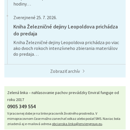
hodiny…
Zverejnené 25. 7. 2026.
Kniha Železničné dejiny Leopoldova prichádza
do predaja
Kniha Železničné dejiny Leopoldova prichádza po viac
ako dvoch rokoch intenzívneho zbierania materiálov
do predaja…
Zobraziť archív
Zelená linka – nahlasovanie pachov prevádzky Enviral funguje od
roku 2017
0905 349 554
V pracovnej dobe je na linke pracovník životného prostredia. V
mimopracovnom čase možno zanechať odkaz alebo poslať SMS. Naviac bola
zriadená aj e-mailová adresa
obcianska.linka@enviengroup.eu
.