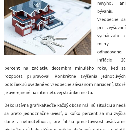
nevyhol ani
bývaniu.
Všeobecne sa
pri zvyšovaní
vychádzalo z
miery
odhadovanej
inflácie 20
percent na začiatku decembra minulého roka, keď sa
rozpočet pripravoval. Konkrétne zvýšenia jednotlivých
položiek sú uvedené vo všeobecne záväznom nariadení, ktoré
je uverejnené na internetovej stránke mesta.
Dekoratívna grafikaKeďže každý občan má inú situáciu a nedá
sa preto jednoznačne uviesť, o koľko percent sa mu zvýšia
dane z nehnuteľnosti, pre ľahšiu predstavivosť uvádzame
niekoľko príkladov. Kým napríklad daňovník doteraz zaplatil