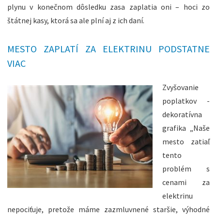
plynu v konečnom dôsledku zasa zaplatia oni – hoci zo
štátnej kasy, ktorá sa ale plní aj z ich daní.
MESTO ZAPLATÍ ZA ELEKTRINU PODSTATNE
VIAC
Zvyšovanie
poplatkov -
dekoratívna
grafika „Naše
mesto zatiaľ
tento
problém s
cenami za
elektrinu
nepociťuje, pretože máme zazmluvnené staršie, výhodné