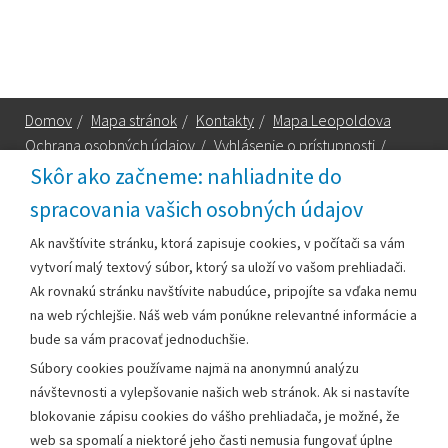
Domov
/
Mapa stránok
/
Kontakty
/
Mapa Leopoldova
Ochrana osobných údajov
/
Vyhlásenie o prístupnosti
/
Technická podpora
Skôr ako začneme: nahliadnite do
spracovania vašich osobných údajov
Za obsah zodpovedá:
Ak navštívite stránku, ktorá zapisuje cookies, v počítači sa vám
vytvorí malý textový súbor, ktorý sa uloží vo vašom prehliadači.
Mestský úrad Leopoldov
Ak rovnakú stránku navštívite nabudúce, pripojíte sa vďaka nemu
Hlohovská cesta 1818/2A
na web rýchlejšie. Náš web vám ponúkne relevantné informácie a
920 41 Leopoldov
bude sa vám pracovať jednoduchšie.
Súbory cookies používame najmä na anonymnú analýzu
Kontakt:
návštevnosti a vylepšovanie našich web stránok. Ak si nastavíte
blokovanie zápisu cookies do vášho prehliadača, je možné, že
Telefón:
+42133/285 27 11
web sa spomalí a niektoré jeho časti nemusia fungovať úplne