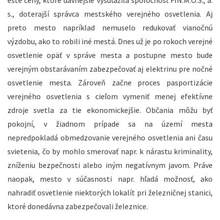
ešte ceny, ktoré dávnejšie vysúťažila spoločnosť FIN.M.O.S., a.
s., doterajší správca mestského verejného osvetlenia. Aj
preto mesto napríklad nemuselo redukovať vianočnú
výzdobu, ako to robili iné mestá. Dnes už je po rokoch verejné
osvetlenie opäť v správe mesta a postupne mesto bude
verejným obstarávaním zabezpečovať aj elektrinu pre nočné
osvetlenie mesta. Zároveň začne proces pasportizácie
verejného osvetlenia s cieľom vymeniť menej efektívne
zdroje svetla za tie ekonomickejšie. Občania môžu byť
pokojní, v žiadnom prípade sa na území mesta
nepredpokladá obmedzovanie verejného osvetlenia ani času
svietenia, čo by mohlo smerovať napr. k nárastu kriminality,
zníženiu bezpečnosti alebo iným negatívnym javom. Práve
naopak, mesto v súčasnosti napr. hľadá možnosť, ako
nahradiť osvetlenie niektorých lokalít pri železničnej stanici,
ktoré donedávna zabezpečovali železnice.