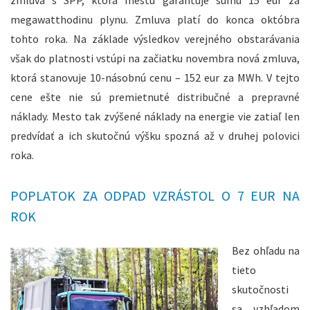
zmluva s SPP, ktorá mestu garantuje sumu 15 eur za
megawatthodinu plynu. Zmluva platí do konca októbra
tohto roka. Na základe výsledkov verejného obstarávania
však do platnosti vstúpi na začiatku novembra nová zmluva,
ktorá stanovuje 10-násobnú cenu – 152 eur za MWh. V tejto
cene ešte nie sú premietnuté distribučné a prepravné
náklady. Mesto tak zvýšené náklady na energie vie zatiaľ len
predvídať a ich skutočnú výšku spozná až v druhej polovici
roka.
POPLATOK ZA ODPAD VZRÁSTOL O 7 EUR NA
ROK
Bez ohľadu na
tieto
skutočnosti
sa vzhľadom