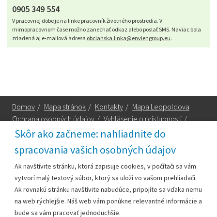
0905 349 554
V pracovnej dobe je na linke pracovník životného prostredia. V
mimopracovnom čase možno zanechať odkaz alebo poslať SMS. Naviac bola
zriadená aj e-mailová adresa
obcianska.linka@enviengroup.eu
.
Domov
/
Mapa stránok
/
Kontakty
/
Mapa Leopoldova
Ochrana osobných údajov
/
Vyhlásenie o prístupnosti
/
Technická podpora
Skôr ako začneme: nahliadnite do
spracovania vašich osobných údajov
Za obsah zodpovedá:
Ak navštívite stránku, ktorá zapisuje cookies, v počítači sa vám
vytvorí malý textový súbor, ktorý sa uloží vo vašom prehliadači.
Mestský úrad Leopoldov
Ak rovnakú stránku navštívite nabudúce, pripojíte sa vďaka nemu
Hlohovská cesta 1818/2A
na web rýchlejšie. Náš web vám ponúkne relevantné informácie a
920 41 Leopoldov
bude sa vám pracovať jednoduchšie.