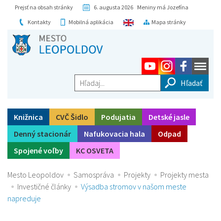
Prejsť na obsah stránky
6. augusta 2026 Meniny má Jozefína
Kontakty
Mobilná aplikácia
Mapa stránky
Hľadaj...
Knižnica
CVČ Šidlo
Podujatia
Detské jasle
Denný stacionár
Nafukovacia hala
Odpad
Spojené voľby
KC OSVETA
Mesto Leopoldov
Samospráva
Projekty
Projekty mesta
Investičné články
Výsadba stromov v našom meste
napreduje