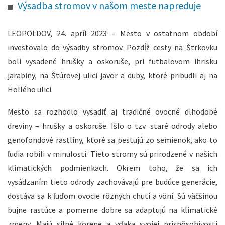
Výsadba stromov v našom meste napreduje
LEOPOLDOV, 24. apríl 2023 – Mesto v ostatnom období
investovalo do výsadby stromov. Pozdĺž cesty na Štrkovku
boli vysadené hrušky a oskoruše, pri futbalovom ihrisku
jarabiny, na Štúrovej ulici javor a duby, ktoré pribudli aj na
Hollého ulici.
Mesto sa rozhodlo vysadiť aj tradičné ovocné dlhodobé
dreviny – hrušky a oskoruše. Išlo o tzv. staré odrody alebo
genofondové rastliny, ktoré sa pestujú zo semienok, ako to
ľudia robili v minulosti. Tieto stromy sú prirodzené v našich
klimatických podmienkach. Okrem toho, že sa ich
vysádzaním tieto odrody zachovávajú pre budúce generácie,
dostáva sa k ľuďom ovocie rôznych chutí a vôní. Sú väčšinou
bujne rastúce a pomerne dobre sa adaptujú na klimatické
zmeny. Majú silné korene a vďaka svojej prispôsobivosti