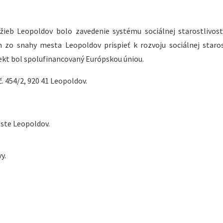
ieb Leopoldov bolo zavedenie systému sociálnej starostlivos
 zo snahy mesta Leopoldov prispieť k rozvoju sociálnej staros
jekt bol spolufinancovaný Európskou úniou.
. 454/2, 920 41 Leopoldov.
este Leopoldov.
y.