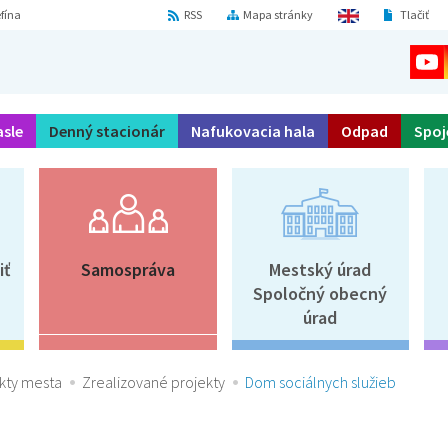
fína
RSS
Mapa stránky
Tlačiť
asle
Denný stacionár
Nafukovacia hala
Odpad
Spoj
iť
Samospráva
Mestský úrad
Spoločný obecný
úrad
kty mesta
Zrealizované projekty
Dom sociálnych služieb