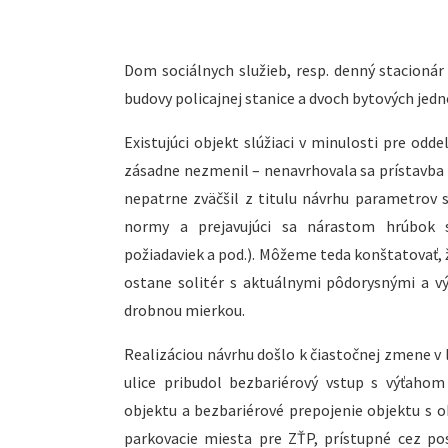
Dom sociálnych služieb, resp. denný stacionár
budovy policajnej stanice a dvoch bytových jedn
Existujúci objekt slúžiaci v minulosti pre od
zásadne nezmenil – nenavrhovala sa prístavba a
nepatrne zväčšil z titulu návrhu parametrov s
normy a prejavujúci sa nárastom hrúbok st
požiadaviek a pod.). Môžeme teda konštatovať, 
ostane solitér s aktuálnymi pôdorysnými a v
drobnou mierkou.
Realizáciou návrhu došlo k čiastočnej zmene v
ulice pribudol bezbariérový vstup s výťaho
objektu a bezbariérové prepojenie objektu s o
parkovacie miesta pre ZŤP, prístupné cez po