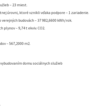
užieb – 23 miest.
nej úrovni, ktoré vznikli vďaka podpore – 1 zariadenie.
o verejných budovách – 37 982,6600 kWh/rok.
 plynov – 9,74 t ekviv. CO2.
dov – 567,2000 m2.
ti vybudovaním domu sociálnych služieb
r