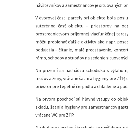
návštevníkov a zamestnancov je situovaných pre
V dvorovej časti parcely pri objekte bola posi
suterénna časť objektu – priestorov na od
prostredníctvom príjemnej viacfunkčnej tera
môžu prebiehať ďalšie aktivity ako napr. pose
podujatia – čítanie, malé predstavenie, koncer
rámp, schodov a stupňov na sedenie situovaných
Na prízemí sa nachádza schodisko s výťahom, 
mužov a ženy, vrátane šatní a hygieny pre ZŤP, 
priestor pre tepelné čerpadlo a chladenie a pod.)
Na prvom poschodí sú hlavné vstupy do objekt
skladu, šatní a hygieny pre zamestnancov gast
vrátane WC pre ZŤP.
Na druhom poschodí je schodisko s výťahom, pri