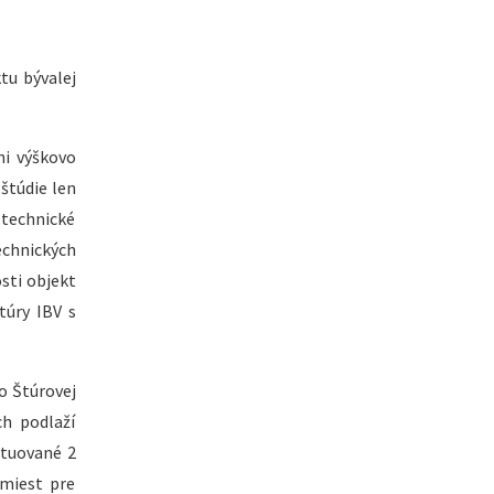
tu bývalej
ni výškovo
štúdie len
 technické
chnických
sti objekt
túry IBV s
o Štúrovej
h podlaží
ituované 2
 miest pre