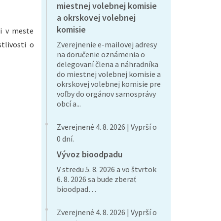
miestnej volebnej komisie
a okrskovej volebnej
komisie
ti v meste
tlivosti o
Zverejnenie e-mailovej adresy
na doručenie oznámenia o
delegovaní člena a náhradníka
do miestnej volebnej komisie a
okrskovej volebnej komisie pre
voľby do orgánov samosprávy
obcí a...
Zverejnené 4. 8. 2026 | Vyprší o
0 dní.
Vývoz bioodpadu
V stredu 5. 8. 2026 a vo štvrtok
6. 8. 2026 sa bude zberať
bioodpad…
Zverejnené 4. 8. 2026 | Vyprší o