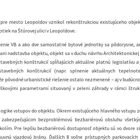
 pre mesto Leopoldov vznikol rekonštrukciou existujúceho objek
otiek na Štúrovej ulici v Leopoldove.
delenie VB a ako dve samostatné bytové jednotky sa pôdorysne, a
ni nadstavba objektu, objekt sa v duchu návrhu Architektonickej 
tavebných konštrukcií spĺňajúcich aktuálne platnú legislatívu a
avebných konštrukcií (napr. splnenie aktuálnych tepelnote
že pôvodné urbanistické riešenie ostalo nezmenené – aj v budúcno
ýškovými parametrami situovaný v zeleni záhrady v rámci štruk
 logike vstupov do objektu. Okrem existujúceho hlavného vstupu z
m zabezpečujúcim bezproblémovú bezbariérovú obsluhu všetkýc
kolím. Pre lepšiu bezbariérovú dostupnosť objektu sú vo dvore s
suvnú vjazdovú bránu. Ďalších 8 voľne prístupných parkovacích