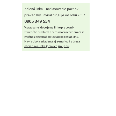
Zelená linka – nahlasovanie pachov
prevádzky Enviral funguje od roku 2017
0905 349 554
V pracovnej dobe je na linke pracovník
životného prostredia. V mimopracovnom čase
možno zanechať odkaz alebo poslať SMS.
Naviac bola zriadená aj e-mailová adresa
obcianska.linka@enviengroup.eu
.