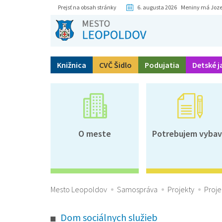
Prejsť na obsah stránky
6. augusta 2026 Meniny má Joze
Knižnica
CVČ Šidlo
Podujatia
Detské j
O meste
Potrebujem vybav
Mesto Leopoldov
Samospráva
Projekty
Proje
Dom sociálnych služieb