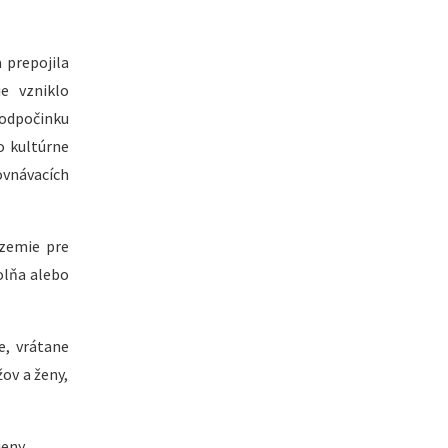
 prepojila
e vzniklo
 odpočinku
o kultúrne
ovnávacích
ázemie pre
olňa alebo
e, vrátane
ov a ženy,
ieny,