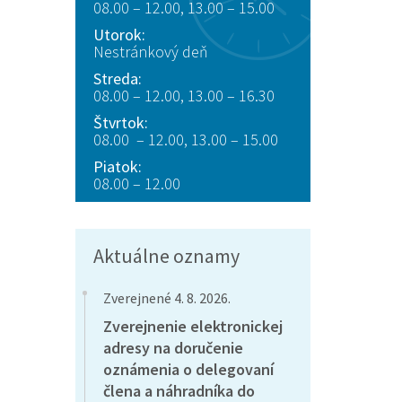
08.00 – 12.00, 13.00 – 15.00
Utorok:
Nestránkový deň
Streda:
08.00 – 12.00, 13.00 – 16.30
Štvrtok:
08.00 – 12.00, 13.00 – 15.00
Piatok:
08.00 – 12.00
Aktuálne oznamy
Zverejnené 4. 8. 2026.
Zverejnenie elektronickej
adresy na doručenie
oznámenia o delegovaní
člena a náhradníka do