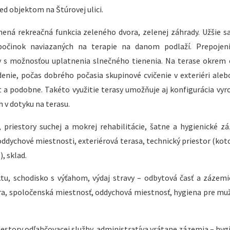
d objektom na Štúrovej ulici.
lnená rekreačná funkcia zeleného dvora, zelenej záhrady. Užšie sa
počinok naviazaných na terapie na danom podlaží. Prepojeni
sy s možnosťou uplatnenia slnečného tienenia. Na terase okrem
denie, počas dobrého počasia skupinové cvičenie v exteriéri aleb
t a podobne. Takéto využitie terasy umožňuje aj konfigurácia vyr
 v dotyku na terasu.
priestory suchej a mokrej rehabilitácie, šatne a hygienické z
oddychové miestnosti, exteriérová terasa, technický priestor (kot
, sklad.
u, schodisko s výťahom, výdaj stravy – odbytová časť a zázemi
ra, spoločenská miestnosť, oddychová miestnosť, hygiena pre muž
estory odľahčovacej služby, administratíva vrátane zázemia – hyg