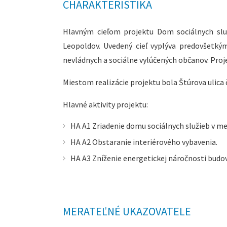
CHARAKTERISTIKA
Hlavným cieľom projektu Dom sociálnych služ
Leopoldov. Uvedený cieľ vyplýva predovšetkým
nevládnych a sociálne vylúčených občanov. Pro
Miestom realizácie projektu bola Štúrova ulica č
Hlavné aktivity projektu:
HA A1 Zriadenie domu sociálnych služieb v m
HA A2 Obstaranie interiérového vybavenia.
HA A3 Zníženie energetickej náročnosti budov
MERATEĽNÉ UKAZOVATELE