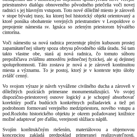
priestranstvo dialógu obnoveného pôvodného priečelia voči novej
radnici s jej hlavným vstupom. Toto nové dôležité miesto je zároveň
v stope bývalej trasy, ku ktorej bol historický objekt orientovaný a
ktoré ponúka obohatenie verejných priestranstiev v Leopoldove o
prepojenie námestia sv. Ignáca so zeleným priestorom bývalého
cintorína.
Voči námestiu sa nová radnica prezentuje plným kubusom prostej
zapamätateľnej siluety spoza obrysu pôvodného sídla úradu. Sú tam
takto vlastne obe, stará aj nová radnica, čo tomuto súboru
prepožičiava zvláštnu atmosféru jedinečnej fyzickej, ale aj dejinnej
spoluprítomnosti. Táto zostava je nová a je zároveň kontinuitou
miesta a významu. To je postoj, ktorý je v kontexte tejto úlohy
zvlášť cenný.
Vo svojom výraze je návrh vyvážene civilného ducha a zároveň v
dôležitých pozíciách primerane monumentalizujúci. Vo svojej
dispozično-priestorovej osnove logický a je schopný absorbovať
korektúry podľa budúcich konkrétnych požiadaviek a tiež pri
podrobnom formovaní verejného medzipriestoru, nového vstupu a
pod.Rozlohu historického objektu je okrem požadovanej knižnice
možné adaptovať pre ďalšiu, verejnosti slúžiacu náplň.
Svojím konštrukčným riešením, materiálovou a objemovou
koncepciou zakladá predpoklad primeranej realizovateľnosti.