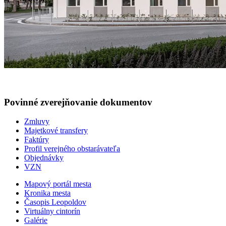
Povinné zverejňovanie
dokumentov
Zmluvy
Majetkové transfery
Faktúry
Profil verejného obstarávateľa
Objednávky
VZN
Mapový portál mesta
Kronika mesta
Časopis Leopoldov
Virtuálny cintorín
Galérie