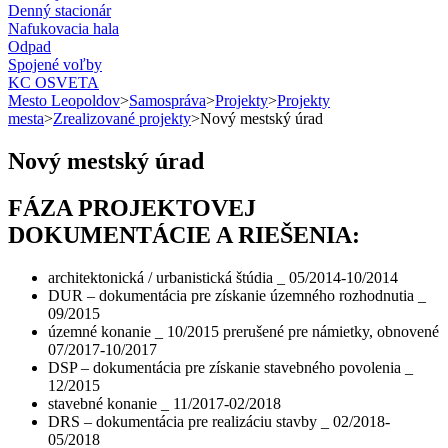
Denný stacionár
Nafukovacia hala
Odpad
Spojené voľby
KC OSVETA
Mesto Leopoldov
>
Samospráva
>
Projekty
>
Projekty
mesta
>
Zrealizované projekty
>
Nový mestský úrad
Nový mestský úrad
FÁZA PROJEKTOVEJ
DOKUMENTÁCIE A RIEŠENIA:
architektonická / urbanistická štúdia _ 05/2014-10/2014
DUR – dokumentácia pre získanie územného rozhodnutia _
09/2015
územné konanie _ 10/2015 prerušené pre námietky, obnovené
07/2017-10/2017
DSP – dokumentácia pre získanie stavebného povolenia _
12/2015
stavebné konanie _ 11/2017-02/2018
DRS – dokumentácia pre realizáciu stavby _ 02/2018-
05/2018