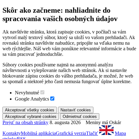
Skôr ako začneme: nahliadnite do
spracovania vašich osobných údajov
Ak navštívite stránku, ktorá zapisuje cookies, v počítači sa vám
vytvorí malý textový súbor, ktorý sa uloží vo vašom prehliadači. Ak
rovnakú stránku navštívite nabudúce, pripojíte sa vďaka nemu na
web rýchlejšie. Náš web vám ponúkne relevantné informácie a bude
sa vám pracovať jednoduchšie.
Súbory cookies používame najmä na anonymnú analýzu
návštevnosti a vylepšovanie našich web stránok. Ak si nastavíte
blokovanie zápisu cookies do vášho prehliadača, je možné, že web
sa spomalí a niektoré jeho časti nemusia fungovať úplne korektne.
Nevyhnutné
Google Analytics
Prejsť na obsah stránky
8. augusta 2026 Meniny má Oskár
Kontakty
Mobilná aplikácia
Grafická verzia
Tlačiť
Mapa
stránky
RSS