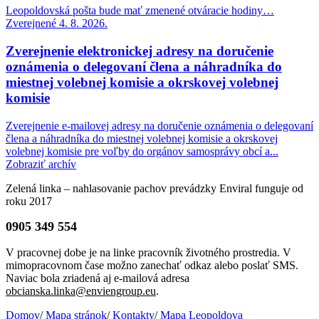
Leopoldovská pošta bude mať zmenené otváracie hodiny…
Zverejnené 4. 8. 2026.
Zverejnenie elektronickej adresy na doručenie
oznámenia o delegovaní člena a náhradníka do
miestnej volebnej komisie a okrskovej volebnej
komisie
Zverejnenie e-mailovej adresy na doručenie oznámenia o delegovaní
člena a náhradníka do miestnej volebnej komisie a okrskovej
volebnej komisie pre voľby do orgánov samosprávy obcí a...
Zobraziť archív
Zelená linka – nahlasovanie pachov prevádzky Enviral funguje od
roku 2017
0905 349 554
V pracovnej dobe je na linke pracovník životného prostredia. V
mimopracovnom čase možno zanechať odkaz alebo poslať SMS.
Naviac bola zriadená aj e-mailová adresa
obcianska.linka@enviengroup.eu
.
Domov
/
Mapa stránok
/
Kontakty
/
Mapa Leopoldova