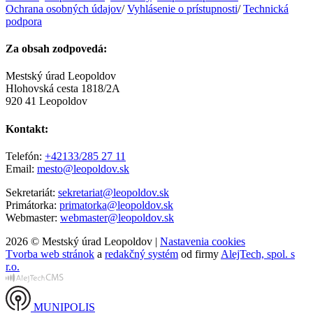
Ochrana osobných údajov
/
Vyhlásenie o prístupnosti
/
Technická
podpora
Za obsah zodpovedá:
Mestský úrad Leopoldov
Hlohovská cesta 1818/2A
920 41 Leopoldov
Kontakt:
Telefón:
+42133/285 27 11
Email:
mesto@leopoldov.sk
Sekretariát:
sekretariat@leopoldov.sk
Primátorka:
primatorka@leopoldov.sk
Webmaster:
webmaster@leopoldov.sk
2026 © Mestský úrad Leopoldov |
Nastavenia cookies
Tvorba web stránok
a
redakčný systém
od firmy
AlejTech, spol. s
r.o.
MUNIPOLIS