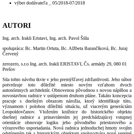
výber dodávateľa _ 05/2018-07/2018
AUTORI
Ing. arch. Irakli Eristavi, Ing. arch. Pavol Šilla
spolupráca: Bc. Martin Ortuta, Bc. Alžbeta Barančíková, Bc. Juraj
Červený
zerozero, s.r.o Ing. arch. Irakli ERISTAVI, Čs. armády 29, 080 01
Prešov
Sila tohto návrhu tkvie v jeho premýšľavej zdržanlivosti. Jeho súbor
potvrdzuje toto dôležité miesto novým vzťahom dvoch
autonómnych architektúr. Obnovenou pôvodnou s novou náplňou a
novostavbou radnice v ustúpenom druhom pláne. Takáto koncepcia
pracuje s dnešným obrazom nárožia, ktorý identifikuje túto,
významom i polohou dôležitú situáciu, už viacerým generáciám
Leopoldovčanov. Vložením knižnice do historického objektu
dnešnej radnice a prinavrátením jej predchádzajúcej vstupnej
orientácie obnovuje logiku jeho pôvodného priestorového a
výrazového usporiadania. Nová radnica jednoduchej hmoty svojím
odstúpením tak s historickým objektom spoluvytvára nové verejné