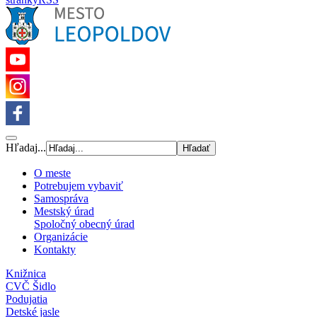
Hľadaj...
O meste
Potrebujem vybaviť
Samospráva
Mestský úrad
Spoločný obecný úrad
Organizácie
Kontakty
Knižnica
CVČ Šidlo
Podujatia
Detské jasle