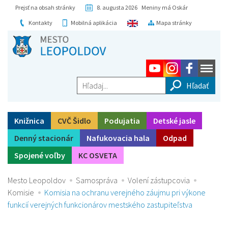
Prejsť na obsah stránky
8. augusta 2026 Meniny má Oskár
Kontakty
Mobilná aplikácia
Mapa stránky
Hľadaj...
Knižnica
CVČ Šidlo
Podujatia
Detské jasle
Denný stacionár
Nafukovacia hala
Odpad
Spojené voľby
KC OSVETA
Mesto Leopoldov
Samospráva
Volení zástupcovia
Komisie
Komisia na ochranu verejného záujmu pri výkone
funkcií verejných funkcionárov mestského zastupiteľstva