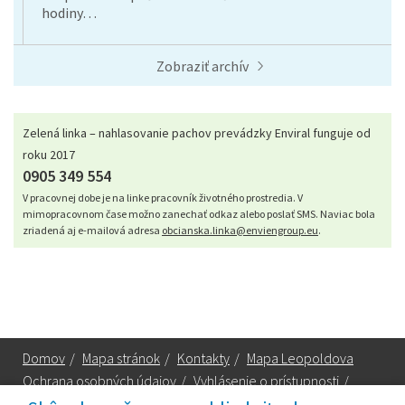
hodiny…
Zobraziť archív
Zelená linka – nahlasovanie pachov prevádzky Enviral funguje od
roku 2017
0905 349 554
V pracovnej dobe je na linke pracovník životného prostredia. V
mimopracovnom čase možno zanechať odkaz alebo poslať SMS. Naviac bola
zriadená aj e-mailová adresa
obcianska.linka@enviengroup.eu
.
Domov
/
Mapa stránok
/
Kontakty
/
Mapa Leopoldova
Ochrana osobných údajov
/
Vyhlásenie o prístupnosti
/
Technická podpora