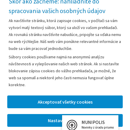
Skôr ako začneme: nahliadnite do
spracovania vašich osobných údajov
Za obsah zodpovedá:
Ak navštívite stránku, ktorá zapisuje cookies, v počítači sa vám
vytvorí malý textový súbor, ktorý sa uloží vo vašom prehliadači.
Mestský úrad Leopoldov
Ak rovnakú stránku navštívite nabudúce, pripojíte sa vďaka nemu
Hlohovská cesta 1818/2A
na web rýchlejšie. Náš web vám ponúkne relevantné informácie a
920 41 Leopoldov
bude sa vám pracovať jednoduchšie.
Súbory cookies používame najmä na anonymnú analýzu
Kontakt:
návštevnosti a vylepšovanie našich web stránok. Ak si nastavíte
blokovanie zápisu cookies do vášho prehliadača, je možné, že
Telefón:
+42133/285 27 11
web sa spomalí a niektoré jeho časti nemusia fungovať úplne
Email:
mesto@leopoldov.sk
korektne.
Sekretariát:
sekretariat@leopoldov.sk
Primátorka:
primatorka@leopoldov.sk
Webmaster:
webmaster@leopoldov.sk
MUNIPOLIS
2026 © Mestský úrad Leopoldov |
Nastavenia cookies
Novinky z úradu priamo