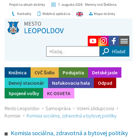
Prejsť na obsah stránky
7. augusta 2026 Meniny má Štefánia
Kontakty
Mobilná aplikácia
Mapa stránky
Hľadaj...
Knižnica
CVČ Šidlo
Podujatia
Detské jasle
Denný stacionár
Nafukovacia hala
Odpad
Spojené voľby
KC OSVETA
Mesto Leopoldov
Samospráva
Volení zástupcovia
Komisie
Komisia sociálna, zdravotná a bytovej politiky
Komisia sociálna, zdravotná a bytovej politiky