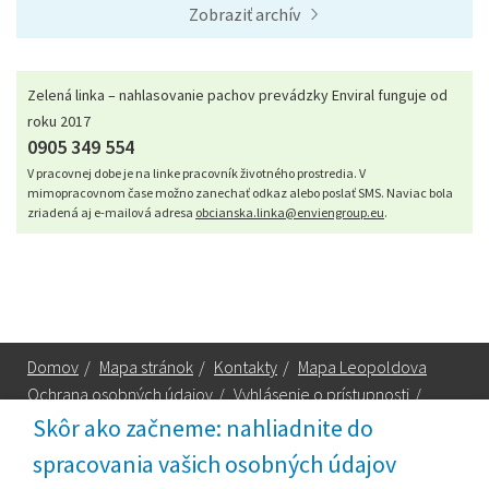
Zobraziť archív
Zelená linka – nahlasovanie pachov prevádzky Enviral funguje od
roku 2017
0905 349 554
V pracovnej dobe je na linke pracovník životného prostredia. V
mimopracovnom čase možno zanechať odkaz alebo poslať SMS. Naviac bola
zriadená aj e-mailová adresa
obcianska.linka@enviengroup.eu
.
Domov
/
Mapa stránok
/
Kontakty
/
Mapa Leopoldova
Ochrana osobných údajov
/
Vyhlásenie o prístupnosti
/
Technická podpora
Skôr ako začneme: nahliadnite do
spracovania vašich osobných údajov
Za obsah zodpovedá: