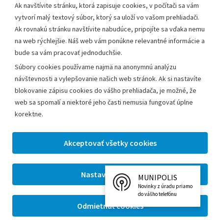
Ak navštívite stránku, ktorá zapisuje cookies, v počítači sa vám
vytvorí malý textový súbor, ktorý sa uloží vo vašom prehliadači.
Mestský úrad Leopoldov
Ak rovnakú stránku navštívite nabudúce, pripojíte sa vďaka nemu
Hlohovská cesta 1818/2A
na web rýchlejšie. Náš web vám ponúkne relevantné informácie a
920 41 Leopoldov
bude sa vám pracovať jednoduchšie.
Súbory cookies používame najmä na anonymnú analýzu
Kontakt:
návštevnosti a vylepšovanie našich web stránok. Ak si nastavíte
blokovanie zápisu cookies do vášho prehliadača, je možné, že
Telefón:
+42133/285 27 11
web sa spomalí a niektoré jeho časti nemusia fungovať úplne
Email:
mesto@leopoldov.sk
korektne.
Sekretariát:
sekretariat@leopoldov.sk
Primátorka:
primatorka@leopoldov.sk
Webmaster:
webmaster@leopoldov.sk
MUNIPOLIS
2026 © Mestský úrad Leopoldov |
Nastavenia cookies
Novinky z úradu priamo
Tvorba web stránok
a
redakčný systém
od firmy
AlejTech,
do vášho telefónu
spol. s r.o.