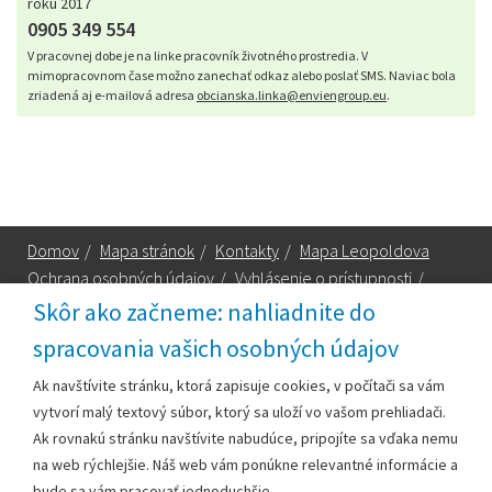
roku 2017
0905 349 554
V pracovnej dobe je na linke pracovník životného prostredia. V
mimopracovnom čase možno zanechať odkaz alebo poslať SMS. Naviac bola
zriadená aj e-mailová adresa
obcianska.linka@enviengroup.eu
.
Domov
/
Mapa stránok
/
Kontakty
/
Mapa Leopoldova
Ochrana osobných údajov
/
Vyhlásenie o prístupnosti
/
Technická podpora
Skôr ako začneme: nahliadnite do
spracovania vašich osobných údajov
Za obsah zodpovedá:
Ak navštívite stránku, ktorá zapisuje cookies, v počítači sa vám
vytvorí malý textový súbor, ktorý sa uloží vo vašom prehliadači.
Mestský úrad Leopoldov
Ak rovnakú stránku navštívite nabudúce, pripojíte sa vďaka nemu
Hlohovská cesta 1818/2A
na web rýchlejšie. Náš web vám ponúkne relevantné informácie a
920 41 Leopoldov
bude sa vám pracovať jednoduchšie.