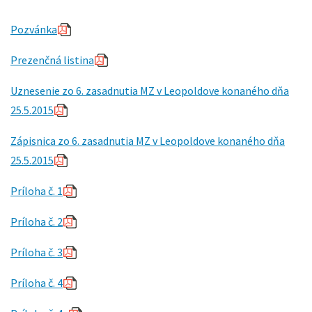
Pozvánka
Prezenčná listina
Uznesenie
zo 6. zasadnutia MZ v Leopoldove konaného dňa
25.5.2015
Zápisnica
zo 6. zasadnutia MZ v Leopoldove konaného dňa
25.5.2015
Príloha č. 1
Príloha č. 2
Príloha č. 3
Príloha č. 4