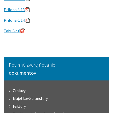
Príloha č. 13
Príloha č. 14
Tabuľka 6
Povinné zverejňovanie
dokumentov
Zmluvy
Majetkové transfery
Faktúry