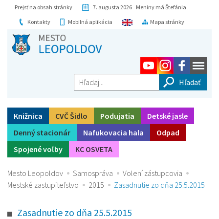
Prejsť na obsah stránky
7. augusta 2026 Meniny má Štefánia
Kontakty
Mobilná aplikácia
Mapa stránky
Hľadaj...
Knižnica
CVČ Šidlo
Podujatia
Detské jasle
Denný stacionár
Nafukovacia hala
Odpad
Spojené voľby
KC OSVETA
Mesto Leopoldov
Samospráva
Volení zástupcovia
Mestské zastupiteľstvo
2015
Zasadnutie zo dňa 25.5.2015
Zasadnutie zo dňa 25.5.2015