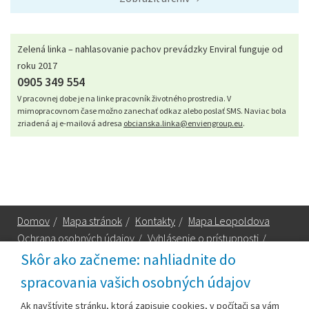
Zelená linka – nahlasovanie pachov prevádzky Enviral funguje od
roku 2017
0905 349 554
V pracovnej dobe je na linke pracovník životného prostredia. V
mimopracovnom čase možno zanechať odkaz alebo poslať SMS. Naviac bola
zriadená aj e-mailová adresa
obcianska.linka@enviengroup.eu
.
Domov
/
Mapa stránok
/
Kontakty
/
Mapa Leopoldova
Ochrana osobných údajov
/
Vyhlásenie o prístupnosti
/
Technická podpora
Skôr ako začneme: nahliadnite do
spracovania vašich osobných údajov
Za obsah zodpovedá:
Ak navštívite stránku, ktorá zapisuje cookies, v počítači sa vám