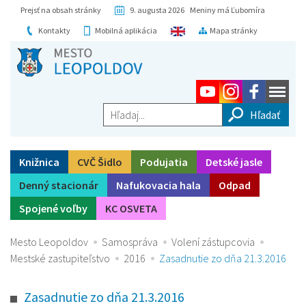
Prejsť na obsah stránky
9. augusta 2026 Meniny má Ľubomíra
Kontakty
Mobilná aplikácia
Mapa stránky
Hľadaj...
Knižnica
CVČ Šidlo
Podujatia
Detské jasle
Denný stacionár
Nafukovacia hala
Odpad
Spojené voľby
KC OSVETA
Mesto Leopoldov
Samospráva
Volení zástupcovia
Mestské zastupiteľstvo
2016
Zasadnutie zo dňa 21.3.2016
Zasadnutie zo dňa 21.3.2016