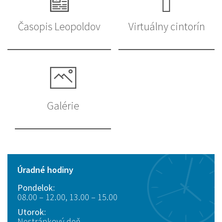
Časopis Leopoldov
Virtuálny cintorín
Galérie
Úradné hodiny
Pondelok:
08.00 – 12.00, 13.00 – 15.00
Utorok:
Nestránkový deň