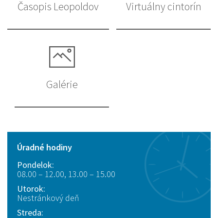
Časopis Leopoldov
Virtuálny cintorín
Galérie
Úradné hodiny
Pondelok:
08.00 – 12.00, 13.00 – 15.00
Utorok:
Nestránkový deň
Streda: