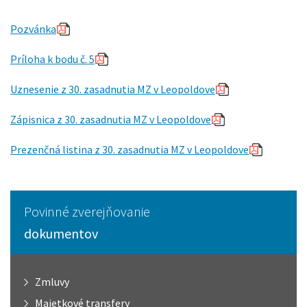
Pozvánka
Príloha k bodu č. 5
Uznesenie z 30. zasadnutia MZ v Leopoldove
Zápisnica z 30. zasadnutia MZ v Leopoldove
Prezenčná listina z 30. zasadnutia MZ v Leopoldove
Povinné zverejňovanie
dokumentov
Zmluvy
Majetkové transfery