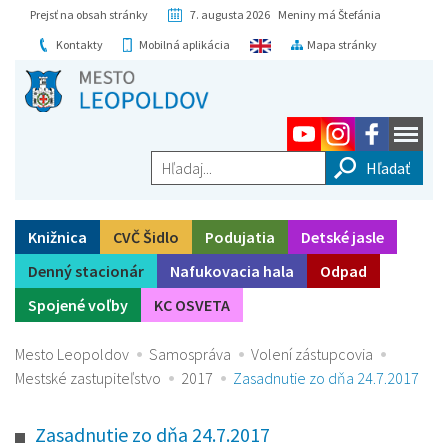
Prejsť na obsah stránky
7. augusta 2026 Meniny má Štefánia
Kontakty
Mobilná aplikácia
Mapa stránky
Hľadaj...
Knižnica
CVČ Šidlo
Podujatia
Detské jasle
Denný stacionár
Nafukovacia hala
Odpad
Spojené voľby
KC OSVETA
Mesto Leopoldov
Samospráva
Volení zástupcovia
Mestské zastupiteľstvo
2017
Zasadnutie zo dňa 24.7.2017
Zasadnutie zo dňa 24.7.2017