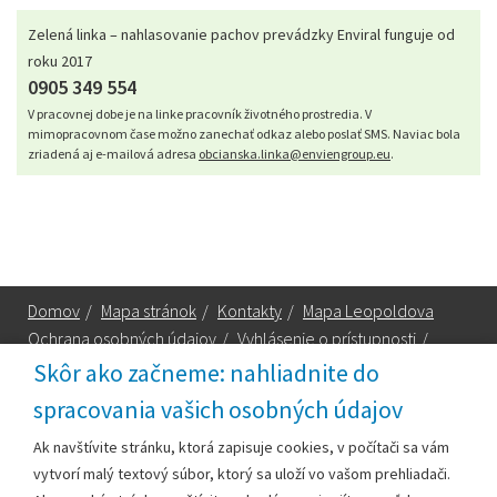
Zelená linka – nahlasovanie pachov prevádzky Enviral funguje od
roku 2017
0905 349 554
V pracovnej dobe je na linke pracovník životného prostredia. V
mimopracovnom čase možno zanechať odkaz alebo poslať SMS. Naviac bola
zriadená aj e-mailová adresa
obcianska.linka@enviengroup.eu
.
Domov
/
Mapa stránok
/
Kontakty
/
Mapa Leopoldova
Ochrana osobných údajov
/
Vyhlásenie o prístupnosti
/
Technická podpora
Skôr ako začneme: nahliadnite do
spracovania vašich osobných údajov
Za obsah zodpovedá:
Ak navštívite stránku, ktorá zapisuje cookies, v počítači sa vám
vytvorí malý textový súbor, ktorý sa uloží vo vašom prehliadači.
Mestský úrad Leopoldov