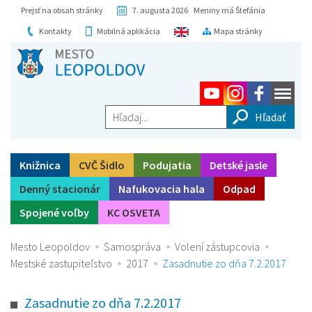
Prejsť na obsah stránky
7. augusta 2026 Meniny má Štefánia
Kontakty
Mobilná aplikácia
Mapa stránky
Hľadaj...
Knižnica
CVČ Šidlo
Podujatia
Detské jasle
Denný stacionár
Nafukovacia hala
Odpad
Spojené voľby
KC OSVETA
Mesto Leopoldov
Samospráva
Volení zástupcovia
Mestské zastupiteľstvo
2017
Zasadnutie zo dňa 7.2.2017
Zasadnutie zo dňa 7.2.2017