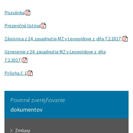
Pozvánka
Prezenčná listina
Zápisnica
z 24. zasadnutia MZ v Leopoldove z dňa 7.2.2017
Uznesenie z 24. zasadnutia MZ v Leopoldove z dňa
7.2.2017
Príloha č. 1
Povinné zverejňovanie
dokumentov
Zmluvy