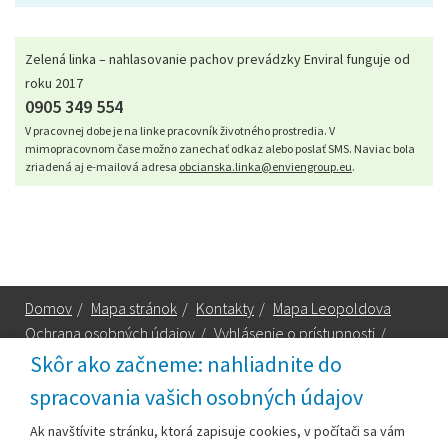
Zelená linka – nahlasovanie pachov prevádzky Enviral funguje od
roku 2017
0905 349 554
V pracovnej dobe je na linke pracovník životného prostredia. V
mimopracovnom čase možno zanechať odkaz alebo poslať SMS. Naviac bola
zriadená aj e-mailová adresa
obcianska.linka@enviengroup.eu
.
Domov
/
Mapa stránok
/
Kontakty
/
Mapa Leopoldova
Ochrana osobných údajov
/
Vyhlásenie o prístupnosti
/
Technická podpora
Skôr ako začneme: nahliadnite do
spracovania vašich osobných údajov
Za obsah zodpovedá:
Ak navštívite stránku, ktorá zapisuje cookies, v počítači sa vám