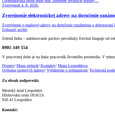
Leopoldovská pošta bude mať zmenené otváracie hodiny…
Zverejnené 4. 8. 2026.
Zverejnenie elektronickej adresy na doručenie oznáme
Zverejnenie e-mailovej adresy na doručenie oznámenia o delegovaní č
Zobraziť archív
Zelená linka – nahlasovanie pachov prevádzky Enviral funguje od r
0905 349 554
V pracovnej dobe je na linke pracovník životného prostredia. V mi
Domov
/
Mapa stránok
/
Kontakty
/
Mapa Leopoldova
Ochrana osobných údajov
/
Vyhlásenie o prístupnosti
/
Technická podp
Za obsah zodpovedá:
Mestský úrad Leopoldov
Hlohovská cesta 1818/2A
920 41 Leopoldov
Kontakt: