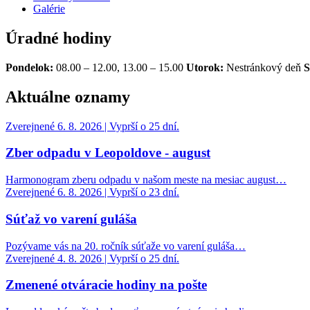
Galérie
Úradné hodiny
Pondelok:
08.00 – 12.00, 13.00 – 15.00
Utorok:
Nestránkový deň
S
Aktuálne oznamy
Zverejnené 6. 8. 2026 | Vyprší o 25 dní.
Zber odpadu v Leopoldove - august
Harmonogram zberu odpadu v našom meste na mesiac august…
Zverejnené 6. 8. 2026 | Vyprší o 23 dní.
Súťaž vo varení guláša
Pozývame vás na 20. ročník súťaže vo varení guláša…
Zverejnené 4. 8. 2026 | Vyprší o 25 dní.
Zmenené otváracie hodiny na pošte