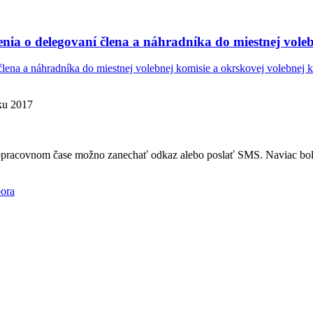
nia o delegovaní člena a náhradníka do miestnej voleb
lena a náhradníka do miestnej volebnej komisie a okrskovej volebnej 
oku 2017
mopracovnom čase možno zanechať odkaz alebo poslať SMS. Naviac bola
ora