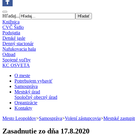
Hľadaj...
Knižnica
CVČ Šidlo
Podujatia
Detské jasle
Denný stacionár
Nafukovacia hala
Odpad
Spojené voľby
KC OSVETA
O meste
Potrebujem vybaviť
Samospráva
Mestský úrad
Spoločný obecný úrad
Organizácie
Kontakty
Mesto Leopoldov
>
Samospráva
>
Volení zástupcovia
>
Mestské zastupit
Zasadnutie zo dňa 17.8.2020