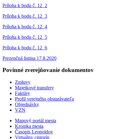
Príloha k bodu č. 12_2
Príloha k bodu č. 12_3
Príloha k bodu č. 12_4
Príloha k bodu č. 12_5
Príloha k bodu č. 12_6
Prezenčná listina 17.8.2020
Povinné zverejňovanie
dokumentov
Zmluvy
Majetkové transfery
Faktúry
Profil verejného obstarávateľa
Objednávky
VZN
Mapový portál mesta
Kronika mesta
Časopis Leopoldov
Virtuálny cintorín