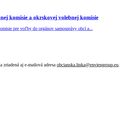
nej komisie a okrskovej volebnej komisie
komisie pre voľby do orgánov samosprávy obcí a...
 zriadená aj e-mailová adresa
obcianska.linka@enviengroup.eu
.