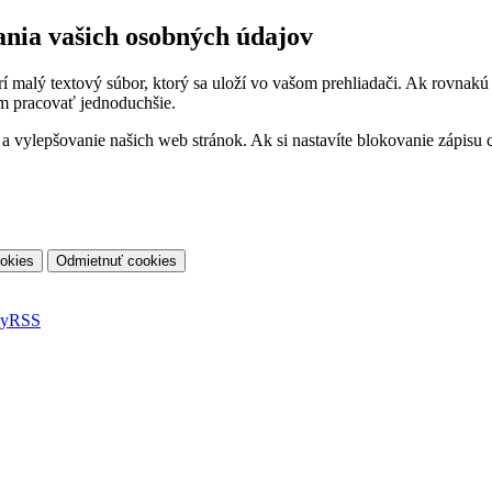
ania vašich osobných údajov
orí malý textový súbor, ktorý sa uloží vo vašom prehliadači. Ak rovnak
m pracovať jednoduchšie.
vylepšovanie našich web stránok. Ak si nastavíte blokovanie zápisu co
ky
RSS