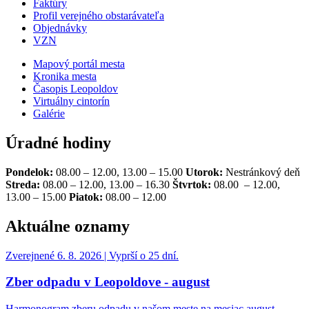
Faktúry
Profil verejného obstarávateľa
Objednávky
VZN
Mapový portál mesta
Kronika mesta
Časopis Leopoldov
Virtuálny cintorín
Galérie
Úradné hodiny
Pondelok:
08.00 – 12.00, 13.00 – 15.00
Utorok:
Nestránkový deň
Streda:
08.00 – 12.00, 13.00 – 16.30
Štvrtok:
08.00 – 12.00,
13.00 – 15.00
Piatok:
08.00 – 12.00
Aktuálne oznamy
Zverejnené 6. 8. 2026 | Vyprší o 25 dní.
Zber odpadu v Leopoldove - august
Harmonogram zberu odpadu v našom meste na mesiac august…