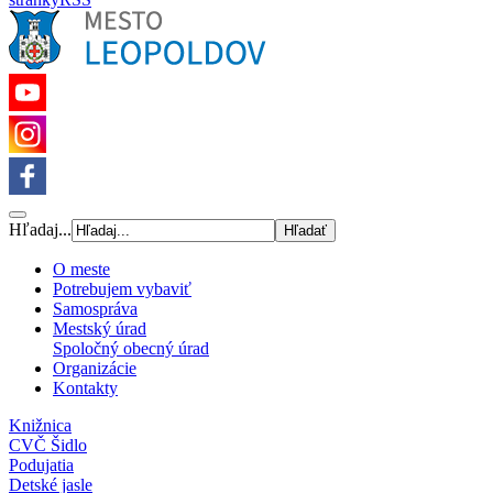
Hľadaj...
O meste
Potrebujem vybaviť
Samospráva
Mestský úrad
Spoločný obecný úrad
Organizácie
Kontakty
Knižnica
CVČ Šidlo
Podujatia
Detské jasle