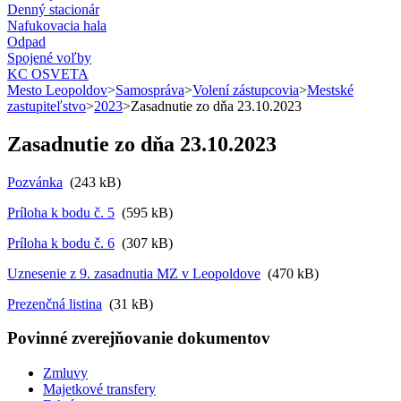
Denný stacionár
Nafukovacia hala
Odpad
Spojené voľby
KC OSVETA
Mesto Leopoldov
>
Samospráva
>
Volení zástupcovia
>
Mestské
zastupiteľstvo
>
2023
>
Zasadnutie zo dňa 23.10.2023
Zasadnutie zo dňa 23.10.2023
Pozvánka
(243 kB)
Príloha k bodu č. 5
(595 kB)
Príloha k bodu č. 6
(307 kB)
Uznesenie z 9. zasadnutia MZ v Leopoldove
(470 kB)
Prezenčná listina
(31 kB)
Povinné zverejňovanie
dokumentov
Zmluvy
Majetkové transfery