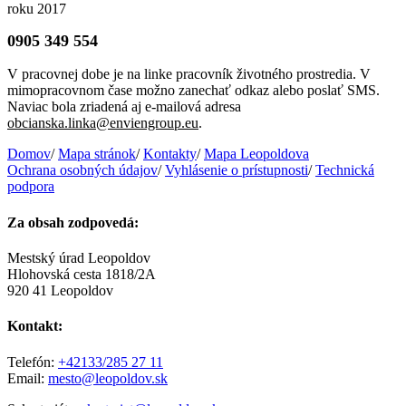
roku 2017
0905 349 554
V pracovnej dobe je na linke pracovník životného prostredia. V
mimopracovnom čase možno zanechať odkaz alebo poslať SMS.
Naviac bola zriadená aj e-mailová adresa
obcianska.linka@enviengroup.eu
.
Domov
/
Mapa stránok
/
Kontakty
/
Mapa Leopoldova
Ochrana osobných údajov
/
Vyhlásenie o prístupnosti
/
Technická
podpora
Za obsah zodpovedá:
Mestský úrad Leopoldov
Hlohovská cesta 1818/2A
920 41 Leopoldov
Kontakt:
Telefón:
+42133/285 27 11
Email:
mesto@leopoldov.sk