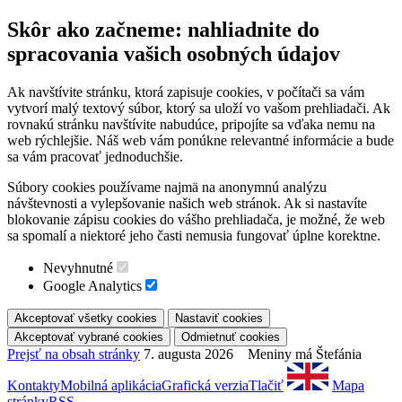
Skôr ako začneme: nahliadnite do
spracovania vašich osobných údajov
Ak navštívite stránku, ktorá zapisuje cookies, v počítači sa vám
vytvorí malý textový súbor, ktorý sa uloží vo vašom prehliadači. Ak
rovnakú stránku navštívite nabudúce, pripojíte sa vďaka nemu na
web rýchlejšie. Náš web vám ponúkne relevantné informácie a bude
sa vám pracovať jednoduchšie.
Súbory cookies používame najmä na anonymnú analýzu
návštevnosti a vylepšovanie našich web stránok. Ak si nastavíte
blokovanie zápisu cookies do vášho prehliadača, je možné, že web
sa spomalí a niektoré jeho časti nemusia fungovať úplne korektne.
Nevyhnutné
Google Analytics
Prejsť na obsah stránky
7. augusta 2026 Meniny má Štefánia
Kontakty
Mobilná aplikácia
Grafická verzia
Tlačiť
Mapa
stránky
RSS