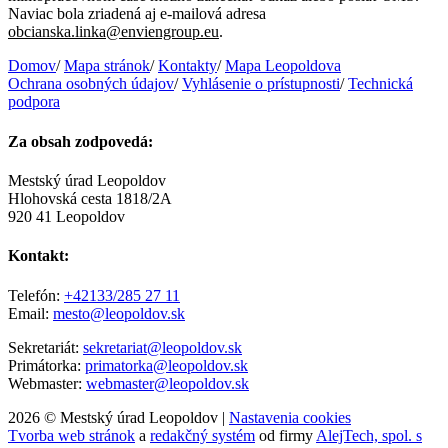
Naviac bola zriadená aj e-mailová adresa
obcianska.linka@enviengroup.eu
.
Domov
/
Mapa stránok
/
Kontakty
/
Mapa Leopoldova
Ochrana osobných údajov
/
Vyhlásenie o prístupnosti
/
Technická
podpora
Za obsah zodpovedá:
Mestský úrad Leopoldov
Hlohovská cesta 1818/2A
920 41 Leopoldov
Kontakt:
Telefón:
+42133/285 27 11
Email:
mesto@leopoldov.sk
Sekretariát:
sekretariat@leopoldov.sk
Primátorka:
primatorka@leopoldov.sk
Webmaster:
webmaster@leopoldov.sk
2026 © Mestský úrad Leopoldov |
Nastavenia cookies
Tvorba web stránok
a
redakčný systém
od firmy
AlejTech, spol. s