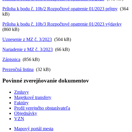
Príloha k bodu č. 10b/2 Rozpočtové opatrenie 01/2023 príjmy
(364
kB)
Príloha k bodu č. 10b/3 Rozpočtové opatrenie 01/2023 výdavky
(860 kB)
Uznesenie z MZ č. 3/2023
(504 kB)
Nariadenie z MZ č. 3/2023
(66 kB)
Zápisnica
(856 kB)
Prezenčná listina
(32 kB)
Povinné zverejňovanie
dokumentov
Zmluvy
Majetkové transfery
Faktúry
Profil verejného obstarávateľa
Objednávky
VZN
Mapový portál mesta