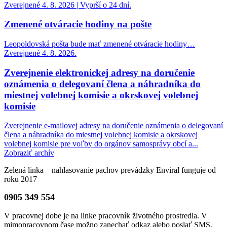
Zverejnené 4. 8. 2026 | Vyprší o 24 dní.
Zmenené otváracie hodiny na pošte
Leopoldovská pošta bude mať zmenené otváracie hodiny…
Zverejnené 4. 8. 2026.
Zverejnenie elektronickej adresy na doručenie
oznámenia o delegovaní člena a náhradníka do
miestnej volebnej komisie a okrskovej volebnej
komisie
Zverejnenie e-mailovej adresy na doručenie oznámenia o delegovaní
člena a náhradníka do miestnej volebnej komisie a okrskovej
volebnej komisie pre voľby do orgánov samosprávy obcí a...
Zobraziť archív
Zelená linka – nahlasovanie pachov prevádzky Enviral funguje od
roku 2017
0905 349 554
V pracovnej dobe je na linke pracovník životného prostredia. V
mimopracovnom čase možno zanechať odkaz alebo poslať SMS.