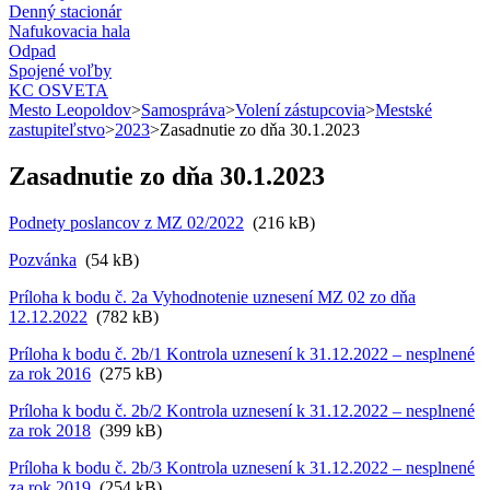
Denný stacionár
Nafukovacia hala
Odpad
Spojené voľby
KC OSVETA
Mesto Leopoldov
>
Samospráva
>
Volení zástupcovia
>
Mestské
zastupiteľstvo
>
2023
>
Zasadnutie zo dňa 30.1.2023
Zasadnutie zo dňa 30.1.2023
Podnety poslancov z MZ 02/2022
(216 kB)
Pozvánka
(54 kB)
Príloha k bodu č. 2a Vyhodnotenie uznesení MZ 02 zo dňa
12.12.2022
(782 kB)
Príloha k bodu č. 2b/1 Kontrola uznesení k 31.12.2022 – nesplnené
za rok 2016
(275 kB)
Príloha k bodu č. 2b/2 Kontrola uznesení k 31.12.2022 – nesplnené
za rok 2018
(399 kB)
Príloha k bodu č. 2b/3 Kontrola uznesení k 31.12.2022 – nesplnené
za rok 2019
(254 kB)