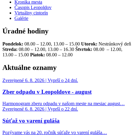
Kronika mesta
Časopis Leopoldov
Virtuálny cintorín
Galérie
Úradné hodiny
Pondelok:
08.00 – 12.00, 13.00 – 15.00
Utorok:
Nestránkový deň
Streda:
08.00 – 12.00, 13.00 – 16.30
Štvrtok:
08.00 – 12.00,
13.00 – 15.00
Piatok:
08.00 – 12.00
Aktuálne oznamy
Zverejnené 6. 8. 2026 | Vyprší o 24 dní.
Zber odpadu v Leopoldove - august
Harmonogram zberu odpadu v našom meste na mesiac august…
Zverejnené 6. 8. 2026 | Vyprší o 22 dní.
Súťaž vo varení guláša
Pozývame vás na 20. ročník súťaže vo varení guláša…