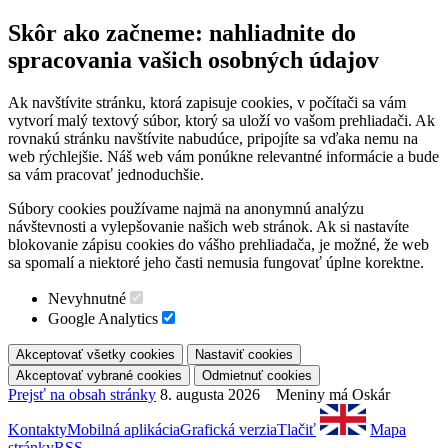
Skôr ako začneme: nahliadnite do
spracovania vašich osobných údajov
Ak navštívite stránku, ktorá zapisuje cookies, v počítači sa vám
vytvorí malý textový súbor, ktorý sa uloží vo vašom prehliadači. Ak
rovnakú stránku navštívite nabudúce, pripojíte sa vďaka nemu na
web rýchlejšie. Náš web vám ponúkne relevantné informácie a bude
sa vám pracovať jednoduchšie.
Súbory cookies používame najmä na anonymnú analýzu
návštevnosti a vylepšovanie našich web stránok. Ak si nastavíte
blokovanie zápisu cookies do vášho prehliadača, je možné, že web
sa spomalí a niektoré jeho časti nemusia fungovať úplne korektne.
Nevyhnutné
Google Analytics
Prejsť na obsah stránky
8. augusta 2026 Meniny má Oskár
Kontakty
Mobilná aplikácia
Grafická verzia
Tlačiť
Mapa
stránky
RSS