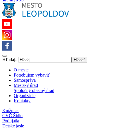
Hľadaj...
O meste
Potrebujem vybaviť
Samospráva
Mestský úrad
Spoločný obecný úrad
Organizácie
Kontakty
Knižnica
CVČ Šidlo
Podujatia
Detské jasle