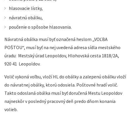
hlasovacie lístky,
návratnú obálku,
poučenie o spôsobe hlasovania.
Návratná obálka musí byť označená heslom „VOĽBA
POŠTOU“, musí byť na nej uvedená adresa sídla mestského
úradu: Mestský úrad Leopoldov, Hlohovská cesta 1818/2A,
920 41 Leopoldov.
Volič vykoná voľbu, vloží HL do obálky a zalepenú obálku vloží
do návratnej obálky, ktorú odosiela. Poštovné hradí volič.
Takto odoslaná obálka musí byť doručená Mestu Leopoldov
najneskôr v posledný pracovný deň predo dňom konania
volieb.