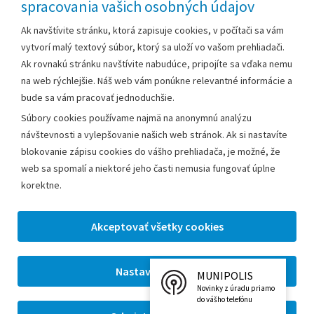
spracovania vašich osobných údajov
Za obsah zodpovedá:
Ak navštívite stránku, ktorá zapisuje cookies, v počítači sa vám
vytvorí malý textový súbor, ktorý sa uloží vo vašom prehliadači.
Mestský úrad Leopoldov
Ak rovnakú stránku navštívite nabudúce, pripojíte sa vďaka nemu
Hlohovská cesta 1818/2A
na web rýchlejšie. Náš web vám ponúkne relevantné informácie a
920 41 Leopoldov
bude sa vám pracovať jednoduchšie.
Súbory cookies používame najmä na anonymnú analýzu
Kontakt:
návštevnosti a vylepšovanie našich web stránok. Ak si nastavíte
blokovanie zápisu cookies do vášho prehliadača, je možné, že
Telefón:
+42133/285 27 11
web sa spomalí a niektoré jeho časti nemusia fungovať úplne
Email:
mesto@leopoldov.sk
korektne.
Sekretariát:
sekretariat@leopoldov.sk
Primátorka:
primatorka@leopoldov.sk
Webmaster:
webmaster@leopoldov.sk
MUNIPOLIS
2026 © Mestský úrad Leopoldov |
Nastavenia cookies
Novinky z úradu priamo
Tvorba web stránok
a
redakčný systém
od firmy
AlejTech,
do vášho telefónu
spol. s r.o.