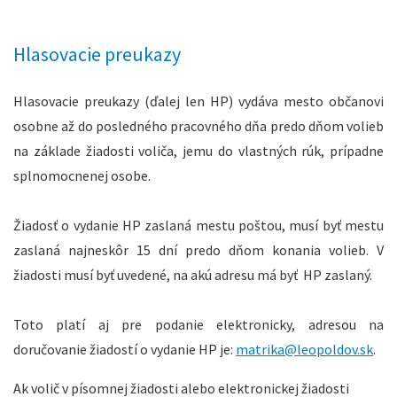
Hlasovacie preukazy
Hlasovacie preukazy (ďalej len HP) vydáva mesto občanovi
osobne až do posledného pracovného dňa predo dňom volieb
na základe žiadosti voliča, jemu do vlastných rúk, prípadne
splnomocnenej osobe.
Žiadosť o vydanie HP zaslaná mestu poštou, musí byť mestu
zaslaná najneskôr 15 dní predo dňom konania volieb. V
žiadosti musí byť uvedené, na akú adresu má byť HP zaslaný.
Toto platí aj pre podanie elektronicky, adresou na
doručovanie žiadostí o vydanie HP je:
matrika@leopoldov.sk
.
Ak volič v písomnej žiadosti alebo elektronickej žiadosti