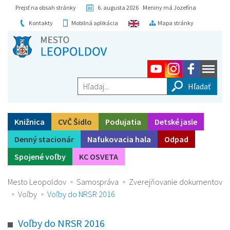
Prejsť na obsah stránky
6. augusta 2026 Meniny má Jozefína
Kontakty
Mobilná aplikácia
Mapa stránky
Hľadaj...
Knižnica
CVČ Šidlo
Podujatia
Detské jasle
Denný stacionár
Nafukovacia hala
Odpad
Spojené voľby
KC OSVETA
Mesto Leopoldov
Samospráva
Zverejňovanie dokumentov
Voľby
Voľby do NRSR 2016
Voľby do NRSR 2016