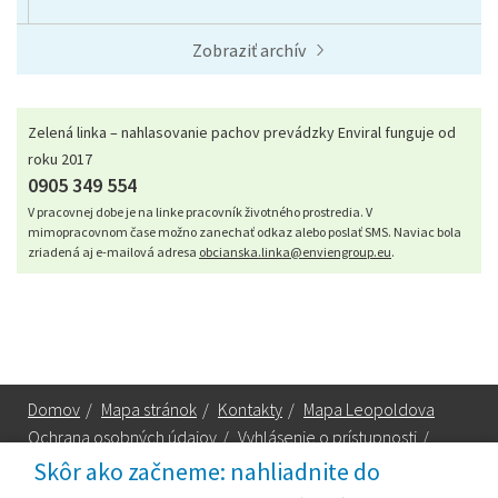
Zobraziť archív
Zelená linka – nahlasovanie pachov prevádzky Enviral funguje od
roku 2017
0905 349 554
V pracovnej dobe je na linke pracovník životného prostredia. V
mimopracovnom čase možno zanechať odkaz alebo poslať SMS. Naviac bola
zriadená aj e-mailová adresa
obcianska.linka@enviengroup.eu
.
Domov
/
Mapa stránok
/
Kontakty
/
Mapa Leopoldova
Ochrana osobných údajov
/
Vyhlásenie o prístupnosti
/
Technická podpora
Skôr ako začneme: nahliadnite do