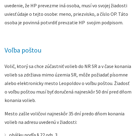
uvedenie, že HP prevezme iná osoba, musí vo svojej žiadosti
uviesť údaje o tejto osobe: meno, priezvisko, a číslo OP. Táto
osoba je povinná potvrdiť prevzatie HP svojim podpisom.
Voľba poštou
Volič, ktorý sa chce zúčastniť volieb do NR SR a v čase konania
volieb sa zdržiava mimo územia SR, môže požiadať písomne
alebo elektronicky mesto Leopoldov o voľbu poštou. Žiadosť
o voľbu poštou musí byť doručená najneskôr 50 dní pred dňom
konania volieb.
Mesto zašle voličovi najneskôr 35 dní predo dňom konania
volieb na adresu uvedenú v žiadosti:
obálku podľa § 22 ods. 3,