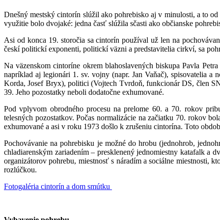
Dnešný mestský cintorín slúžil ako pohrebisko aj v minulosti, a to od 
využitie bolo dvojaké: jedna časť slúžila sčasti ako občianske pohre
Asi od konca 19. storočia sa cintorín používal už len na pochovávan
českí politickí exponenti, politickí väzni a predstavitelia cirkví, sa po
Na väzenskom cintoríne okrem blahoslavených biskupa Pavla Petra G
napríklad aj legionári 1. sv. vojny (napr. Jan Vaňač), spisovatelia 
Korda, Josef Bryx), politici (Vojtech Tvrdoň, funkcionár DS, člen S
39. Jeho pozostatky neboli dodatočne exhumované.
Pod vplyvom obrodného procesu na prelome 60. a 70. rokov prib
telesných pozostatkov. Počas normalizácie na začiatku 70. rokov bo
exhumované a asi v roku 1973 došlo k zrušeniu cintorína. Toto obdo
Pochovávanie na pohrebisku je možné do hrobu (jednohrob, jednohr
chladiarenským zariadením – presklenený jednomiestny katafalk a dv
organizátorov pohrebu, miestnosť s náradím a sociálne miestnosti, k
rozlúčkou.
Fotogaléria cintorín a dom smútku
Vybavenie pohrebu