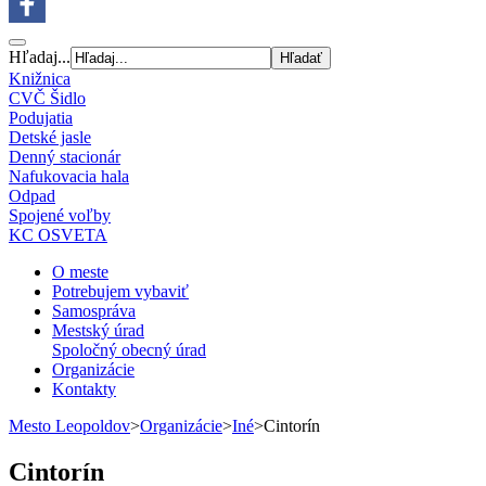
Hľadaj...
Knižnica
CVČ Šidlo
Podujatia
Detské jasle
Denný stacionár
Nafukovacia hala
Odpad
Spojené voľby
KC OSVETA
O meste
Potrebujem vybaviť
Samospráva
Mestský úrad
Spoločný obecný úrad
Organizácie
Kontakty
Mesto Leopoldov
>
Organizácie
>
Iné
>
Cintorín
Cintorín