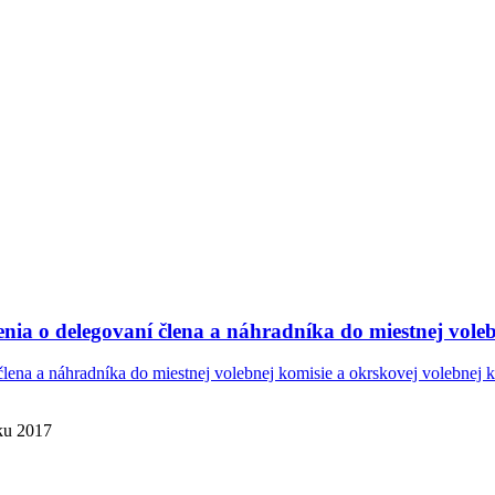
nia o delegovaní člena a náhradníka do miestnej voleb
lena a náhradníka do miestnej volebnej komisie a okrskovej volebnej 
oku 2017