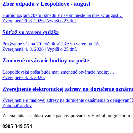
Zber odpadu v Leopoldove - august
Harmonogram zberu odpadu v našom meste na mesiac august…
Zverejnené 6. 8. 2026 | Vyprší o 23 dní.
Súťaž vo varení guláša
Pozývame vás na 20. ročník súťaže vo varení guláša…
Zverejnené 4. 8. 2026 | Vyprší o 25 dní.
Zmenené otváracie hodiny na pošte
Leopoldovská pošta bude mať zmenené otváracie hodiny…
Zverejnené 4. 8. 2026.
Zverejnenie elektronickej adresy na doručenie oznáme
Zverejnenie e-mailovej adresy na doručenie oznámenia o delegovaní č
Zobraziť archív
Zelená linka – nahlasovanie pachov prevádzky Enviral funguje od r
0905 349 554