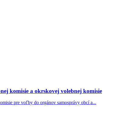
nej komisie a okrskovej volebnej komisie
komisie pre voľby do orgánov samosprávy obcí a...