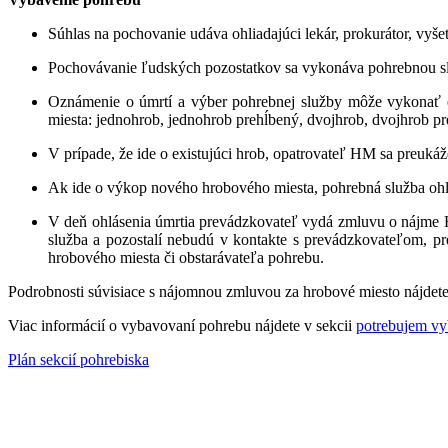
Súhlas na pochovanie udáva ohliadajúci lekár, prokurátor, vyše
Pochovávanie ľudských pozostatkov sa vykonáva pohrebnou sl
Oznámenie o úmrtí a výber pohrebnej služby môže vykonať o
miesta: jednohrob, jednohrob prehĺbený, dvojhrob, dvojhrob pre
V prípade, že ide o existujúci hrob, opatrovateľ HM sa preuk
Ak ide o výkop nového hrobového miesta, pohrebná služba ohlá
V deň ohlásenia úmrtia prevádzkovateľ vydá zmluvu o nájme 
služba a pozostalí nebudú v kontakte s prevádzkovateľom, p
hrobového miesta či obstarávateľa pohrebu.
Podrobnosti súvisiace s nájomnou zmluvou za hrobové miesto nájdet
Viac informácií o vybavovaní pohrebu nájdete v sekcii
potrebujem vy
Plán sekcií pohrebiska