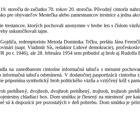
19. storočia do začiatku 70. rokov 20. storočia. Pôvodný cintorín nahradi
bisko pre obyvateľov Mestečka alebo zamestnancov trestnice a jedna ako
ie trestancov, ktorých pochovali anonymne v hrobe len s číslom väzňa
hreby uskutočňovali tajne.
ojdiča, redemptoristu Metoda Dominika Trčku, preláta Jána Ferenčík
a novinári (napr. Vladimír Sís, redaktor Lidové demokracie), pročeskos
NR po r. 1946), ale 28. februára 1954 sem pribudol aj hrob aj Rudolf
udla na zanedbanom cintoríne informačná tabuľa s menami pochova
la informačná tabuľa odstránená. V dodatočnej pasportizácii cintorína
bie pripomína symbolický hrob politického väzňa a vztýčený kríž s pa
ob prehĺbený, dvojhrob, dvojhrob prehĺbený, trojhrob, trojhrob pre
ojmiestny chladiaci box. Dom smútku je členený na miestnosť pre kataf
toré sú k dispozícii pre pozostalých v deň pohrebu. Dom smútku je pr