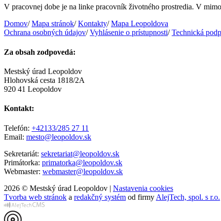
V pracovnej dobe je na linke pracovník životného prostredia. V mi
Domov
/
Mapa stránok
/
Kontakty
/
Mapa Leopoldova
Ochrana osobných údajov
/
Vyhlásenie o prístupnosti
/
Technická podp
Za obsah zodpovedá:
Mestský úrad Leopoldov
Hlohovská cesta 1818/2A
920 41 Leopoldov
Kontakt:
Telefón:
+42133/285 27 11
Email:
mesto@leopoldov.sk
Sekretariát:
sekretariat@leopoldov.sk
Primátorka:
primatorka@leopoldov.sk
Webmaster:
webmaster@leopoldov.sk
2026 © Mestský úrad Leopoldov |
Nastavenia cookies
Tvorba web stránok
a
redakčný systém
od firmy
AlejTech, spol. s r.o.