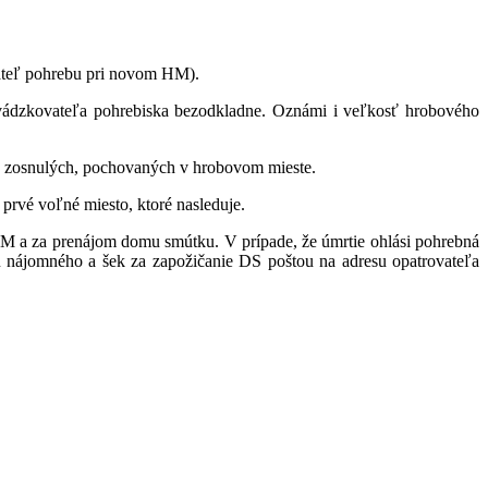
ateľ pohrebu pri novom HM).
vádzkovateľa pohrebiska bezodkladne. Oznámi i veľkosť hrobového
ke zosnulých, pochovaných v hrobovom mieste.
rvé voľné miesto, ktoré nasleduje.
M a za prenájom domu smútku. V prípade, že úmrtie ohlási pohrebná
u nájomného a šek za zapožičanie DS poštou na adresu opatrovateľa