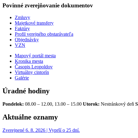
Povinné zverejňovanie
dokumentov
Zmluvy
Majetkové transfery
Faktúry
Profil verejného obstarávateľa
Objednávky
VZN
Mapový portál mesta
Kronika mesta
Časopis Leopoldov
Virtuálny cintorín
Galérie
Úradné hodiny
Pondelok:
08.00 – 12.00, 13.00 – 15.00
Utorok:
Nestránkový deň
S
Aktuálne oznamy
Zverejnené 6. 8. 2026 | Vyprší o 25 dní.