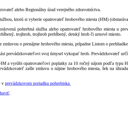
trovateľ alebo Regionálny úrad verejného zdravotníctva.
užbou, ktorú si vyberie opatrovateľ hrobového miesta (HM) (obstaráv
slovená pohrebná služba alebo opatrovateľ hrobového miesta u pre
hĺbený, trojhrob, trojhrob prehĺbený, detský hrob či urnové miesto.
áže zmluvou o prenájme hrobového miesta, prípadne Listom o prehliad
si prevádzkovateľovi svoj úmysel vykopať hrob. Prevádzkovateľ určí p
HM a vyrúbi opatrovateľovi poplatky za 10 ročný nájom podľa typu H
revádzkovateľ zašle zmluvu o nájme hrobového miesta, šek na úhrad
e v
prevádzkovom poriadku pohrebiska
baviť
.