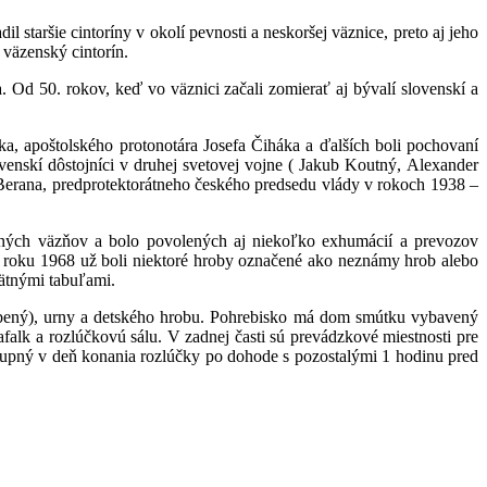
l staršie cintoríny v okolí pevnosti a neskoršej väznice, preto aj jeho
 väzenský cintorín.
. Od 50. rokov, keď vo väznici začali zomierať aj bývalí slovenskí a
a, apoštolského protonotára Josefa Čiháka a ďalších boli pochovaní
lovenskí dôstojníci v druhej svetovej vojne ( Jakub Koutný, Alexander
a Berana, predprotektorátneho českého predsedu vlády v rokoch 1938 –
ných väzňov a bolo povolených aj niekoľko exhumácií a prevozov
 z roku 1968 už boli niektoré hroby označené ako neznámy hrob alebo
mätnými tabuľami.
hĺbený), urny a detského hrobu. Pohrebisko má dom smútku vybavený
alk a rozlúčkovú sálu. V zadnej časti sú prevádzkové miestnosti pre
ístupný v deň konania rozlúčky po dohode s pozostalými 1 hodinu pred