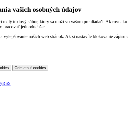
ania vašich osobných údajov
orí malý textový súbor, ktorý sa uloží vo vašom prehliadači. Ak rovnak
m pracovať jednoduchšie.
vylepšovanie našich web stránok. Ak si nastavíte blokovanie zápisu co
ky
RSS