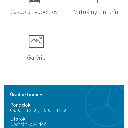
Časopis Leopoldov
Virtuálny cintorín
Galérie
Úradné hodiny
Pondelok:
08.00 – 12.00, 13.00 – 15.00
Utorok:
Nestránkový deň