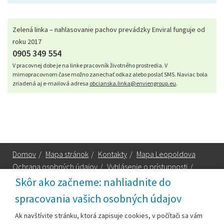
Zelená linka – nahlasovanie pachov prevádzky Enviral funguje od
roku 2017
0905 349 554
V pracovnej dobe je na linke pracovník životného prostredia. V
mimopracovnom čase možno zanechať odkaz alebo poslať SMS. Naviac bola
zriadená aj e-mailová adresa
obcianska.linka@enviengroup.eu
.
Domov
/
Mapa stránok
/
Kontakty
/
Mapa Leopoldova
Ochrana osobných údajov
/
Vyhlásenie o prístupnosti
/
Technická podpora
Skôr ako začneme: nahliadnite do
spracovania vašich osobných údajov
Za obsah zodpovedá:
Ak navštívite stránku, ktorá zapisuje cookies, v počítači sa vám