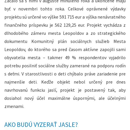
Začalo sa s nimi v auguste minulého roka a ukončené majú
byť v novembri tohto roka. Celkové oprávnené výdavky
projektu sú určené vo výške 591 715 eur a výška nenávratného
finančného príspevku je 562 129,25 eur. Projekt vychádza z
dlhodobého zámeru mesta Leopoldov a zo strategického
dokumentu Komunitný plán sociálnych služieb Mesta
Leopoldov, do ktorého sa pred časom aktívne zapojili sami
obyvatelia mesta – takmer 49 % respondentov vyjadrilo
potrebu posilniť sociálne služby zamerané na podporu rodín
s deťmi. V starostlivosti o deti chýbalo práve zariadenie pre
najmenšie deti. Keďže objekt nebol určený pre dnes
navrhovanú funkciu jaslí, projekt je postavený tak, aby
dosiahol nový účel maximálne úspornými, ale účelnými
zmenami.
AKO BUDÚ VYZERAŤ JASLE?