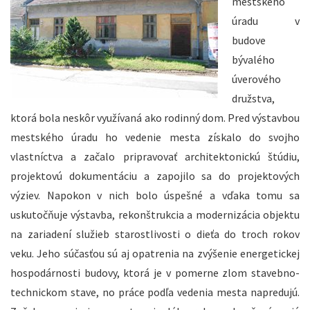
mestského
úradu v
budove
bývalého
úverového
družstva,
ktorá bola neskôr využívaná ako rodinný dom. Pred výstavbou
mestského úradu ho vedenie mesta získalo do svojho
vlastníctva a začalo pripravovať architektonickú štúdiu,
projektovú dokumentáciu a zapojilo sa do projektových
výziev. Napokon v nich bolo úspešné a vďaka tomu sa
uskutočňuje výstavba, rekonštrukcia a modernizácia objektu
na zariadení služieb starostlivosti o dieťa do troch rokov
veku. Jeho súčasťou sú aj opatrenia na zvýšenie energetickej
hospodárnosti budovy, ktorá je v pomerne zlom stavebno-
technickom stave, no práce podľa vedenia mesta napredujú.