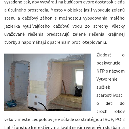
vysadené tak, aby vytvárali na budúcom dvore dostatok tieňa
a útulného prostredia. Mesto v objekte jaslí vybuduje zelenú
stenu a dažďový záhon s možnosťou vybudovania malého
jazierka využívajúceho dažďovú vodu zo strechy. Všetky
uvažované riešenia predstavujú zelené riešenia krajinnej
tvorby a napomáhajú opatreniam proti otepľovaniu.
Žiadosť o
poskytnutie
NFP s názvom
Vytvorenie
služieb
starostlivosti
o deti do
troch rokov
veku v meste Leopoldov je v súlade so stratégiou IROP, PO 2
Ľahší prístup k efektívnym a kvalitnejším verejným službám a