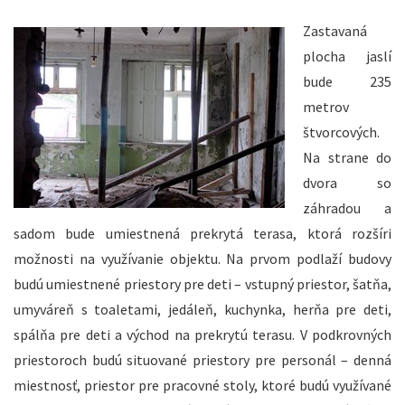
Zastavaná
plocha jaslí
bude 235
metrov
štvorcových.
Na strane do
dvora so
záhradou a
sadom bude umiestnená prekrytá terasa, ktorá rozšíri
možnosti na využívanie objektu. Na prvom podlaží budovy
budú umiestnené priestory pre deti – vstupný priestor, šatňa,
umyváreň s toaletami, jedáleň, kuchynka, herňa pre deti,
spálňa pre deti a východ na prekrytú terasu. V podkrovných
priestoroch budú situované priestory pre personál – denná
miestnosť, priestor pre pracovné stoly, ktoré budú využívané