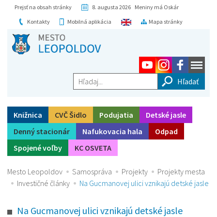
Prejsť na obsah stránky
8. augusta 2026 Meniny má Oskár
Kontakty
Mobilná aplikácia
Mapa stránky
Hľadaj...
Knižnica
CVČ Šidlo
Podujatia
Detské jasle
Denný stacionár
Nafukovacia hala
Odpad
Spojené voľby
KC OSVETA
Mesto Leopoldov
Samospráva
Projekty
Projekty mesta
Investičné články
Na Gucmanovej ulici vznikajú detské jasle
Na Gucmanovej ulici vznikajú detské jasle