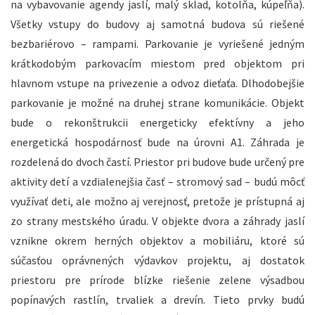
na vybavovanie agendy jaslí, malý sklad, kotolňa, kúpeľňa).
Všetky vstupy do budovy aj samotná budova sú riešené
bezbariérovo – rampami. Parkovanie je vyriešené jedným
krátkodobým parkovacím miestom pred objektom pri
hlavnom vstupe na privezenie a odvoz dieťaťa. Dlhodobejšie
parkovanie je možné na druhej strane komunikácie. Objekt
bude o rekonštrukcii energeticky efektívny a jeho
energetická hospodárnosť bude na úrovni A1. Záhrada je
rozdelená do dvoch častí. Priestor pri budove bude určený pre
aktivity detí a vzdialenejšia časť – stromový sad – budú môcť
využívať deti, ale možno aj verejnosť, pretože je prístupná aj
zo strany mestského úradu. V objekte dvora a záhrady jaslí
vznikne okrem herných objektov a mobiliáru, ktoré sú
súčasťou oprávnených výdavkov projektu, aj dostatok
priestoru pre prírode blízke riešenie zelene výsadbou
popínavých rastlín, trvaliek a drevín. Tieto prvky budú