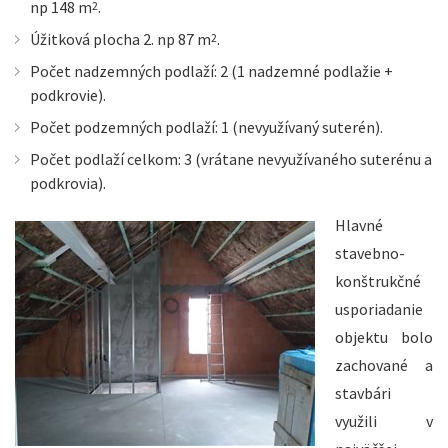
np 148 m
.
2
Úžitková plocha 2. np 87 m
.
2
Počet nadzemných podlaží: 2 (1 nadzemné podlažie +
podkrovie).
Počet podzemných podlaží: 1 (nevyužívaný suterén).
Počet podlaží celkom: 3 (vrátane nevyužívaného suterénu a
podkrovia).
Hlavné
stavebno-
konštrukčné
usporiadanie
objektu bolo
zachované a
stavbári
využili v