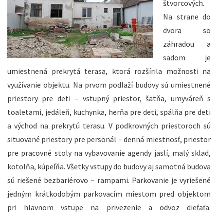
štvorcových.
Na strane do
dvora so
záhradou a
sadom je
umiestnená prekrytá terasa, ktorá rozšírila možnosti na
využívanie objektu. Na prvom podlaží budovy sú umiestnené
priestory pre deti – vstupný priestor, šatňa, umyváreň s
toaletami, jedáleň, kuchynka, herňa pre deti, spálňa pre deti
a východ na prekrytú terasu. V podkrovných priestoroch sú
situované priestory pre personál – denná miestnosť, priestor
pre pracovné stoly na vybavovanie agendy jaslí, malý sklad,
kotolňa, kúpeľňa. Všetky vstupy do budovy aj samotná budova
sú riešené bezbariérovo – rampami. Parkovanie je vyriešené
jedným krátkodobým parkovacím miestom pred objektom
pri hlavnom vstupe na privezenie a odvoz dieťaťa.