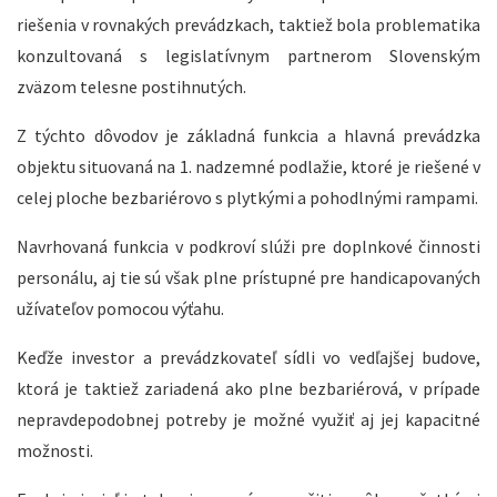
riešenia v rovnakých prevádzkach, taktiež bola problematika
konzultovaná s legislatívnym partnerom Slovenským
zväzom telesne postihnutých.
Z týchto dôvodov je základná funkcia a hlavná prevádzka
objektu situovaná na 1. nadzemné podlažie, ktoré je riešené v
celej ploche bezbariérovo s plytkými a pohodlnými rampami.
Navrhovaná funkcia v podkroví slúži pre doplnkové činnosti
personálu, aj tie sú však plne prístupné pre handicapovaných
užívateľov pomocou výťahu.
Keďže investor a prevádzkovateľ sídli vo vedľajšej budove,
ktorá je taktiež zariadená ako plne bezbariérová, v prípade
nepravdepodobnej potreby je možné využiť aj jej kapacitné
možnosti.