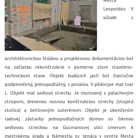
Mesta
Leopoldov. V
súlade s
architektonickou štúdiou a projektovou dokumentáciou bol
na začiatku rekonštrukcie v pomerne zlom stavebno-
technickom stave. Objekt budúcich jaslí bol čiastočne
podpivničený, jednopodlažný, s povalou. V pôdoryse mal tvar
L. Objekt mal sedlovú strechu. Je murovaný s palachovým
stropom, drevenou nosnou konštrukciou strechy (stojatá
stolica) a betónovým suterénom. Objekt je ukončením
radovej zástavby jednopodlažných domov so šikmou
sedlovou strechou na Gucmanovej ulici smerom k
mestskému úradu a Námestiu sv. Ignáca v centre Mesta