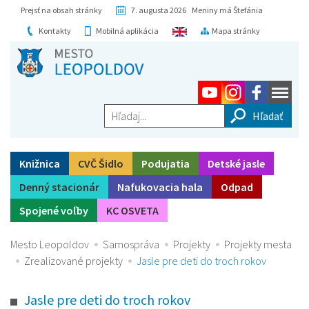
Prejsť na obsah stránky
7. augusta 2026 Meniny má Štefánia
Kontakty
Mobilná aplikácia
Mapa stránky
Hľadaj...
Knižnica
CVČ Šidlo
Podujatia
Detské jasle
Denný stacionár
Nafukovacia hala
Odpad
Spojené voľby
KC OSVETA
Mesto Leopoldov
Samospráva
Projekty
Projekty mesta
Zrealizované projekty
Jasle pre deti do troch rokov
Jasle pre deti do troch rokov