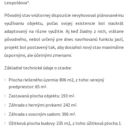
Leopoldova“.
Pôvodný stav vnútornej dispozície nevyhovoval plánovanému
využívaniu objektu, počas svojej existencie bol viackrát
adaptovaný na rôzne využitie. Aj keď žiadny z nich, vrátane
pôvodného, nebol určený pre dnes navrhovanú funkciu jaslí,
projekt bol postavený tak, aby dosiahol nový stav maximálne
úspornými, ale účelnými zmenami.
Základné technické údaje o stavbe:
Plocha riešeného územia: 806 m2, z toho: verejný
predpriestor: 65 m
.
2
Zastavaná plocha objektu: 193 m
.
2
Záhrada s hernými prvkami: 242 m
.
2
Záhrada s ovocným sadom: 306 m
.
2
Úžitková plocha budovy: 235 m2, z toho: úžitková plocha 1.