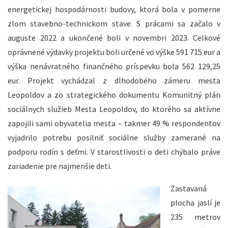
energetickej hospodárnosti budovy, ktorá bola v pomerne
zlom stavebno-technickom stave. S prácami sa začalo v
auguste 2022 a ukončené boli v novembri 2023. Celkové
oprávnené výdavky projektu boli určené vo výške 591 715 eur a
výška nenávratného finančného príspevku bola 562 129,25
eur. Projekt vychádzal z dlhodobého zámeru mesta
Leopoldov a zo strategického dokumentu Komunitný plán
sociálnych služieb Mesta Leopoldov, do ktorého sa aktívne
zapojili sami obyvatelia mesta – takmer 49 % respondentov
vyjadrilo potrebu posilniť sociálne služby zamerané na
podporu rodín s deťmi. V starostlivosti o deti chýbalo práve
zariadenie pre najmenšie deti.
Zastavaná
plocha jaslí je
235 metrov