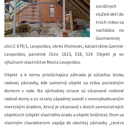
sociálnych
služieb detí do
troch rokov sa
nachádza na
Gucmanovej
ulici č. 679/1, Leopoldov, okres Hlohovec, katastrálne územie:
Leopoldov, parcelné číslo: 1613, 518, 519. Objekt je vo
výlučnom vlastníctve Mesta Leopoldov.
Objekt a k nemu prislúchajúca záhrada je súčasťou bloku
radovej zástavby, kde samotný objekt sa stáva posledným
domom v rade. Na východnej strane sú situované rodinné
radové domy a zo strany západnej susedí s novovybudovaným
mestským úradom, ktorý je situovaný v dvoch samostatných
objektoch (objekt vlastného úradu a objekt knižnice). Dom sa
vlastným charakterom zapája do okolitej zástavby „centra