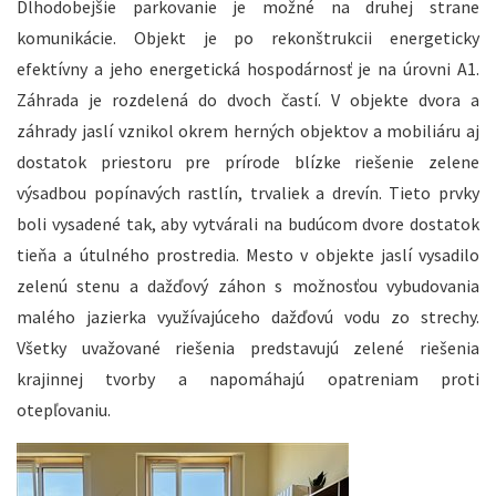
Dlhodobejšie parkovanie je možné na druhej strane
komunikácie. Objekt je po rekonštrukcii energeticky
efektívny a jeho energetická hospodárnosť je na úrovni A1.
Záhrada je rozdelená do dvoch častí. V objekte dvora a
záhrady jaslí vznikol okrem herných objektov a mobiliáru aj
dostatok priestoru pre prírode blízke riešenie zelene
výsadbou popínavých rastlín, trvaliek a drevín. Tieto prvky
boli vysadené tak, aby vytvárali na budúcom dvore dostatok
tieňa a útulného prostredia. Mesto v objekte jaslí vysadilo
zelenú stenu a dažďový záhon s možnosťou vybudovania
malého jazierka využívajúceho dažďovú vodu zo strechy.
Všetky uvažované riešenia predstavujú zelené riešenia
krajinnej tvorby a napomáhajú opatreniam proti
otepľovaniu.