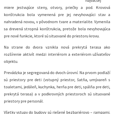
najväčšej
miere jestvujúce steny, otvory, priečky a pod. Krovová
konštrukcia bola vymenená pre jej nevyhovujúci stav a
nahradená novou, v pôvodnom tvare a materialite. Vymenila
sa drevená stropná konštrukcia, pretože bola nevyhovujúca
pre nové funkcie, ktoré sú situované do priestoru krovu.
Na strane do dvora vznikla nová prekrytá terasa ako
rozšírenie aktivít medzi interiérom a exteriérom užívateľov
objektu.
Prevádzka je segregovaná do dvoch úrovní. Na prvom podlaží
sú priestory pre deti (vstupný priestor, šatňa, umývareň s
toaletami, jedáleň, kuchynka, herňa pre deti, spálňa pre deti,
prekrytá terasa) a v podkrovných priestoroch sú situované
priestory pre personál.
Všetky vstupy do budovy sú riešené bezbariérovo – rampami.