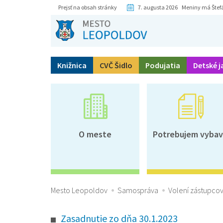
Prejsť na obsah stránky
7. augusta 2026 Meniny má Štef
Knižnica
CVČ Šidlo
Podujatia
Detské j
O meste
Potrebujem vybav
Mesto Leopoldov
Samospráva
Volení zástupcov
Zasadnutie zo dňa 30.1.2023