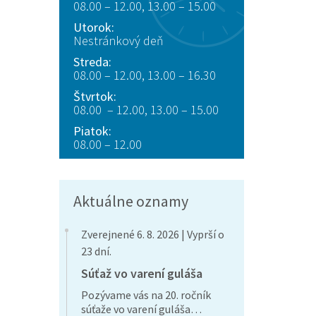
08.00 – 12.00, 13.00 – 15.00
Utorok:
Nestránkový deň
Streda:
08.00 – 12.00, 13.00 – 16.30
Štvrtok:
08.00 – 12.00, 13.00 – 15.00
Piatok:
08.00 – 12.00
Aktuálne oznamy
Zverejnené 6. 8. 2026 | Vyprší o
23 dní.
Súťaž vo varení guláša
Pozývame vás na 20. ročník
súťaže vo varení guláša…