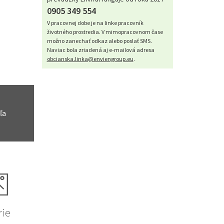
0905 349 554
V pracovnej dobe je na linke pracovník
životného prostredia. V mimopracovnom čase
možno zanechať odkaz alebo poslať SMS.
Naviac bola zriadená aj e-mailová adresa
obcianska.linka@enviengroup.eu
.
ľa
rie