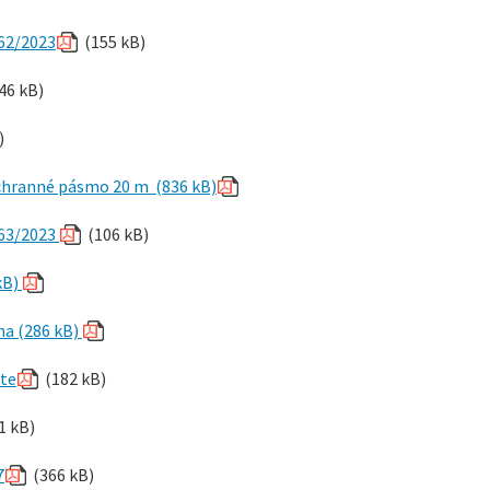
162/2023
(155 kB)
46 kB)
)
 ochranné pásmo 20 m (836 kB)
163/2023
(106 kB)
kB)
na (286 kB)
ete
(182 kB)
1 kB)
7
(366 kB)