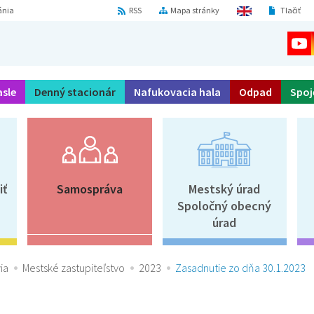
ánia
RSS
Mapa stránky
Tlačiť
asle
Denný stacionár
Nafukovacia hala
Odpad
Spoj
iť
Samospráva
Mestský úrad
Spoločný obecný
úrad
ia
Mestské zastupiteľstvo
2023
Zasadnutie zo dňa 30.1.2023