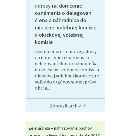
adresy na doručenie
oznámenia o delegovaní
člena a náhradníka do
miestnej volebnej komisie
a okrskovej volebnej
komisie
Zverejnenie e-mailovej adresy
na doručenie oznámenia o
delegovaní člena a náhradníka
do miestnej volebnej komisie a
okrskovej volebnej komisie pre
voľby do orgánov samosprávy
obcí a...
Zobraziť archív
Zelená linka – nahlasovanie pachov
prevádzky Enviral funguje od roku 2017