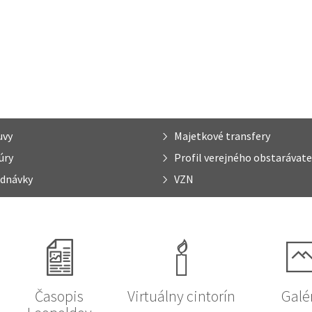
uvy
Majetkové transfery
úry
Profil verejného obstarávate
dnávky
VZN
Časopis
Virtuálny cintorín
Galé