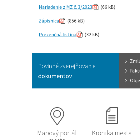
Nariadenie z MZ č. 3/2023
(66 kB)
Zápisnica
(856 kB)
Prezenčná listina
(32 kB)
Zml
Povinné zverejňovanie
Fakt
dokumentov
Obje
Mapový portál
Kronika mesta