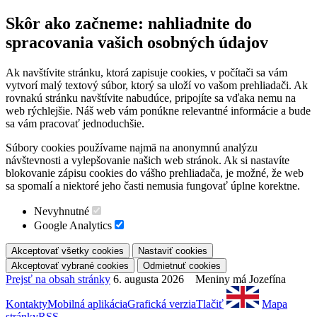
Skôr ako začneme: nahliadnite do
spracovania vašich osobných údajov
Ak navštívite stránku, ktorá zapisuje cookies, v počítači sa vám
vytvorí malý textový súbor, ktorý sa uloží vo vašom prehliadači. Ak
rovnakú stránku navštívite nabudúce, pripojíte sa vďaka nemu na
web rýchlejšie. Náš web vám ponúkne relevantné informácie a bude
sa vám pracovať jednoduchšie.
Súbory cookies používame najmä na anonymnú analýzu
návštevnosti a vylepšovanie našich web stránok. Ak si nastavíte
blokovanie zápisu cookies do vášho prehliadača, je možné, že web
sa spomalí a niektoré jeho časti nemusia fungovať úplne korektne.
Nevyhnutné
Google Analytics
Prejsť na obsah stránky
6. augusta 2026 Meniny má Jozefína
Kontakty
Mobilná aplikácia
Grafická verzia
Tlačiť
Mapa
stránky
RSS