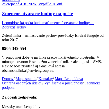
Zverejnené 4. 8. 2026 | Vyprší o 26 dní.
Zmenené otváracie hodiny na pošte
Leopoldovská pošta bude mať zmenené otváracie hodiny…
Zobraziť archív
Zelená linka – nahlasovanie pachov prevádzky Enviral funguje od
roku 2017
0905 349 554
V pracovnej dobe je na linke pracovník životného prostredia. V
mimopracovnom čase možno zanechať odkaz alebo poslať SMS.
Naviac bola zriadená aj e-mailová adresa
obcianska.linka@enviengroup.eu
.
Domov
/
Mapa stránok
/
Kontakty
/
Mapa Leopoldova
Ochrana osobných údajov
/
Vyhlásenie o prístupnosti
/
Technická
podpora
Za obsah zodpovedá:
Mestský úrad Leopoldov