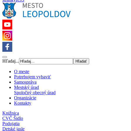
Hľadaj...
O meste
Potrebujem vybaviť
Samospráva
Mestský úrad
Spoločný obecný úrad
Organizácie
Kontakty
Knižnica
CVČ Šidlo
Podujatia
Detské jasle