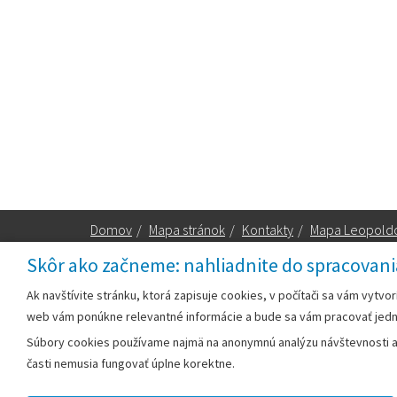
Domov
/
Mapa stránok
/
Kontakty
/
Mapa Leopold
Skôr ako začneme: nahliadnite do spracovani
Za obsah zodpovedá:
Ak navštívite stránku, ktorá zapisuje cookies, v počítači sa vám vytvo
web vám ponúkne relevantné informácie a bude sa vám pracovať jed
Mestský úrad Leopoldov
Súbory cookies používame najmä na anonymnú analýzu návštevnosti a v
Hlohovská cesta 1818/2A
časti nemusia fungovať úplne korektne.
920 41 Leopoldov