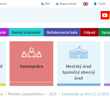
omíra
RSS
Mapa stránky
Tlačiť
asle
Denný stacionár
Nafukovacia hala
Odpad
Spoj
iť
Samospráva
Mestský úrad
Spoločný obecný
úrad
ia
Mestské zastupiteľstvo
2015
Zasadnutie zo dňa 12.11.2015