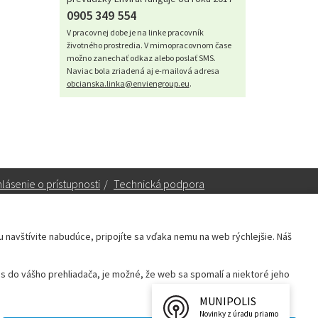
0905 349 554
V pracovnej dobe je na linke pracovník
životného prostredia. V mimopracovnom čase
možno zanechať odkaz alebo poslať SMS.
Naviac bola zriadená aj e-mailová adresa
obcianska.linka@enviengroup.eu
.
lásenie o prístupnosti
/
Technická podpora
ku navštívite nabudúce, pripojíte sa vďaka nemu na web rýchlejšie. Náš
Sekretariát:
sekretariat@leopoldov.sk
 do vášho prehliadača, je možné, že web sa spomalí a niektoré jeho
Primátorka:
primatorka@leopoldov.sk
Webmaster:
webmaster@leopoldov.sk
MUNIPOLIS
Novinky z úradu priamo