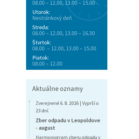
08.00 – 12.00, 13.00 – 15.00
Utorok:
Nestránkový deň
Streda:
08.00 – 12.00, 13.00 – 16.30
Štvrtok:
08.00 – 12.00, 13.00 – 15.00
Piatok:
08.00 – 12.00
Aktuálne oznamy
Zverejnené 6. 8. 2026 | Vyprší o
23 dní.
Zber odpadu v Leopoldove
- august
Harmonogram zberu odpadu v