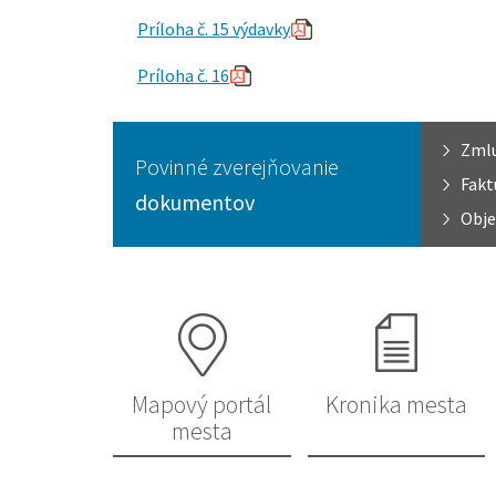
Príloha č. 15 výdavky
Príloha č. 16
Zml
Povinné zverejňovanie
Fakt
dokumentov
Obje
Mapový portál
Kronika mesta
mesta