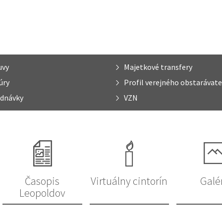
uvy
Majetkové transfery
úry
Profil verejného obstarávate
dnávky
VZN
Časopis
Virtuálny cintorín
Galé
Leopoldov