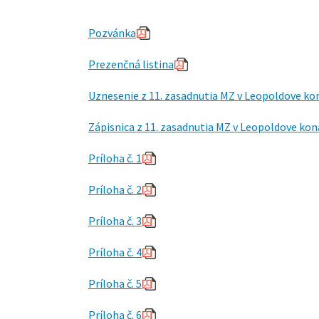
Pozvánka
Prezenčná listina
Uznesenie
z 11. zasadnutia MZ v Leopoldove ko
Zápisnica
z 11. zasadnutia MZ v Leopoldove kon
Príloha č. 1
Príloha č. 2
Príloha č. 3
Príloha č. 4
Príloha č. 5
Príloha č. 6