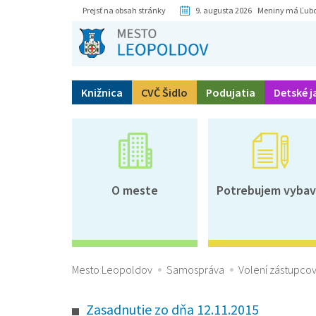
Prejsť na obsah stránky
9. augusta 2026 Meniny má Ľub
Knižnica
CVČ Šidlo
Podujatia
Detské j
O meste
Potrebujem vybav
Mesto Leopoldov
Samospráva
Volení zástupcov
Zasadnutie zo dňa 12.11.2015