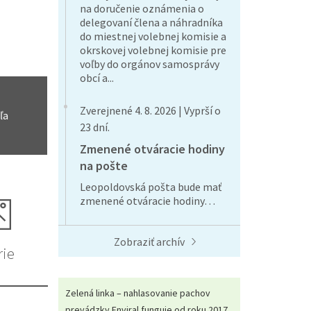
na doručenie oznámenia o
delegovaní člena a náhradníka
do miestnej volebnej komisie a
okrskovej volebnej komisie pre
voľby do orgánov samosprávy
obcí a...
Zverejnené 4. 8. 2026 | Vyprší o
ľa
23 dní.
Zmenené otváracie hodiny
na pošte
Leopoldovská pošta bude mať
zmenené otváracie hodiny…
Zobraziť archív
rie
Zelená linka – nahlasovanie pachov
prevádzky Enviral funguje od roku 2017