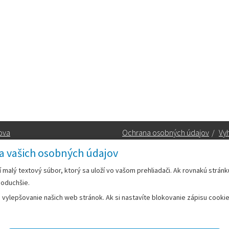
ova
Ochrana osobných údajov
/
Vyh
a vašich osobných údajov
Kontakt:
rí malý textový súbor, ktorý sa uloží vo vašom prehliadači. Ak rovnakú strán
noduchšie.
Telefón:
+42133/285 27 11
ylepšovanie našich web stránok. Ak si nastavíte blokovanie zápisu cookies
Email:
mesto@leopoldov.sk