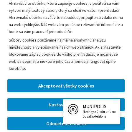
Ak navštívite stránku, ktorá zapisuje cookies, v počítači sa vám
vytvorí malý textový súbor, ktorý sa uloží vo vašom prehliadači.
Mestský úrad Leopoldov
Ak rovnakú stránku navštívite nabudúce, pripojíte sa vďaka nemu
Hlohovská cesta 1818/2A
na web rýchlejšie. Náš web vám ponúkne relevantné informácie a
920 41 Leopoldov
bude sa vám pracovať jednoduchšie.
Súbory cookies používame najmä na anonymnú analýzu
Kontakt:
návštevnosti a vylepšovanie našich web stránok. Ak si nastavíte
blokovanie zápisu cookies do vášho prehliadača, je možné, že
Telefón:
+42133/285 27 11
web sa spomalí a niektoré jeho časti nemusia fungovať úplne
Email:
mesto@leopoldov.sk
korektne.
Sekretariát:
sekretariat@leopoldov.sk
Primátorka:
primatorka@leopoldov.sk
Webmaster:
webmaster@leopoldov.sk
MUNIPOLIS
2026 © Mestský úrad Leopoldov |
Nastavenia cookies
Novinky z úradu priamo
Tvorba web stránok
a
redakčný systém
od firmy
AlejTech,
do vášho telefónu
spol. s r.o.