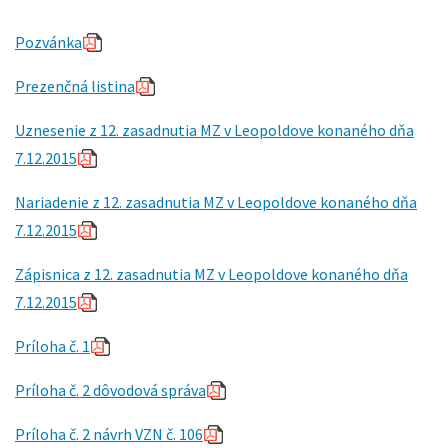
Pozvánka
Prezenčná listina
Uznesenie
z 12. zasadnutia MZ v Leopoldove konaného dňa
7.12.2015
Nariadenie
z 12. zasadnutia MZ v Leopoldove konaného dňa
7.12.2015
Zápisnica
z 12. zasadnutia MZ v Leopoldove konaného dňa
7.12.2015
Príloha č. 1
Príloha č. 2 dôvodová správa
Príloha č. 2 návrh VZN č. 106