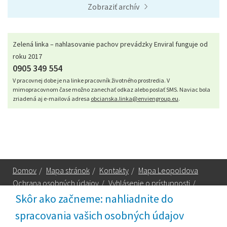
Zobraziť archív
Zelená linka – nahlasovanie pachov prevádzky Enviral funguje od
roku 2017
0905 349 554
V pracovnej dobe je na linke pracovník životného prostredia. V
mimopracovnom čase možno zanechať odkaz alebo poslať SMS. Naviac bola
zriadená aj e-mailová adresa
obcianska.linka@enviengroup.eu
.
Domov
/
Mapa stránok
/
Kontakty
/
Mapa Leopoldova
Ochrana osobných údajov
/
Vyhlásenie o prístupnosti
/
Technická podpora
Skôr ako začneme: nahliadnite do
spracovania vašich osobných údajov
Za obsah zodpovedá: