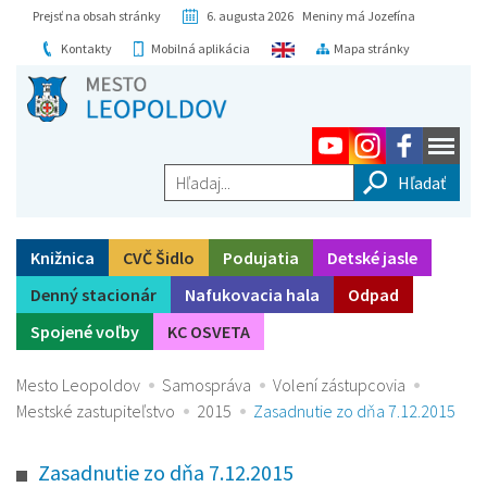
Prejsť na obsah stránky
6. augusta 2026 Meniny má Jozefína
Kontakty
Mobilná aplikácia
Mapa stránky
Hľadaj...
Knižnica
CVČ Šidlo
Podujatia
Detské jasle
Denný stacionár
Nafukovacia hala
Odpad
Spojené voľby
KC OSVETA
Mesto Leopoldov
Samospráva
Volení zástupcovia
Mestské zastupiteľstvo
2015
Zasadnutie zo dňa 7.12.2015
Zasadnutie zo dňa 7.12.2015