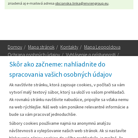
zriadená aj e-mailová adresa
obcianska.linka@enviengroup.eu
.
Domov
/
Mapa stránok
/
Kontakty
/
Mapa Leopoldova
Ochrana osobných údajov
/
Vyhlásenie o prístupnosti
/
Technická podpora
Skôr ako začneme: nahliadnite do
spracovania vašich osobných údajov
Za obsah zodpovedá:
Ak navštívite stránku, ktorá zapisuje cookies, v počítači sa vám
vytvorí malý textový súbor, ktorý sa uloží vo vašom prehliadači.
Mestský úrad Leopoldov
Ak rovnakú stránku navštívite nabudúce, pripojíte sa vďaka nemu
Hlohovská cesta 1818/2A
na web rýchlejšie. Náš web vám ponúkne relevantné informácie a
920 41 Leopoldov
bude sa vám pracovať jednoduchšie.
Súbory cookies používame najmä na anonymnú analýzu
Kontakt:
návštevnosti a vylepšovanie našich web stránok. Ak si nastavíte