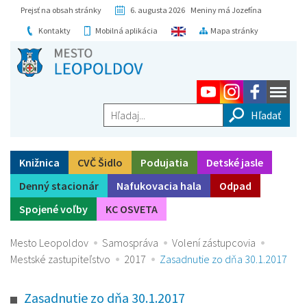
Prejsť na obsah stránky
6. augusta 2026 Meniny má Jozefína
Kontakty
Mobilná aplikácia
Mapa stránky
Hľadaj...
Knižnica
CVČ Šidlo
Podujatia
Detské jasle
Denný stacionár
Nafukovacia hala
Odpad
Spojené voľby
KC OSVETA
Mesto Leopoldov
Samospráva
Volení zástupcovia
Mestské zastupiteľstvo
2017
Zasadnutie zo dňa 30.1.2017
Zasadnutie zo dňa 30.1.2017