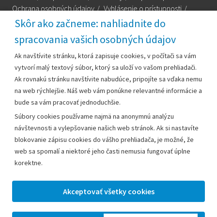
Ochrana osobných údajov
/
Vyhlásenie o prístupnosti
/
Technická podpora
Skôr ako začneme: nahliadnite do
spracovania vašich osobných údajov
Za obsah zodpovedá:
Ak navštívite stránku, ktorá zapisuje cookies, v počítači sa vám
vytvorí malý textový súbor, ktorý sa uloží vo vašom prehliadači.
Mestský úrad Leopoldov
Ak rovnakú stránku navštívite nabudúce, pripojíte sa vďaka nemu
Hlohovská cesta 1818/2A
na web rýchlejšie. Náš web vám ponúkne relevantné informácie a
920 41 Leopoldov
bude sa vám pracovať jednoduchšie.
Súbory cookies používame najmä na anonymnú analýzu
Kontakt:
návštevnosti a vylepšovanie našich web stránok. Ak si nastavíte
blokovanie zápisu cookies do vášho prehliadača, je možné, že
Telefón:
+42133/285 27 11
web sa spomalí a niektoré jeho časti nemusia fungovať úplne
Email:
mesto@leopoldov.sk
korektne.
Sekretariát:
sekretariat@leopoldov.sk
Primátorka:
primatorka@leopoldov.sk
Webmaster:
webmaster@leopoldov.sk