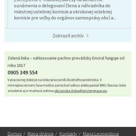
oznámenia o delegovaní člena a náhradníka do
miestnej volebnej komisie a okrskovej volebnej
komisie pre voľby do orgánov samosprávy obcí a...
Zobraziť archív
Zelená linka – nahlasovanie pachov prevádzky Enviral funguje od
roku 2017
0905 349 554
V pracovnej dobe je na linke pracovník životného prostredia. V
mimopracovnom čase možno zanechať odkaz alebo poslať SMS. Naviac bola
zriadená aj e-mailová adresa
obcianska.linka@enviengroup.eu
.
Domov
/
Mapa stránok
/
Kontakty
/
Mapa Leopoldova