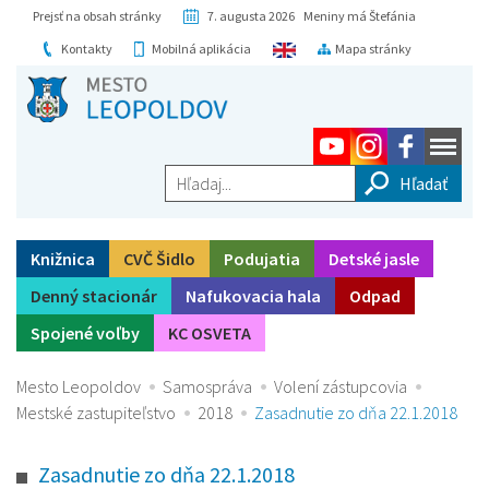
Prejsť na obsah stránky
7. augusta 2026 Meniny má Štefánia
Kontakty
Mobilná aplikácia
Mapa stránky
Hľadaj...
Knižnica
CVČ Šidlo
Podujatia
Detské jasle
Denný stacionár
Nafukovacia hala
Odpad
Spojené voľby
KC OSVETA
Mesto Leopoldov
Samospráva
Volení zástupcovia
Mestské zastupiteľstvo
2018
Zasadnutie zo dňa 22.1.2018
Zasadnutie zo dňa 22.1.2018