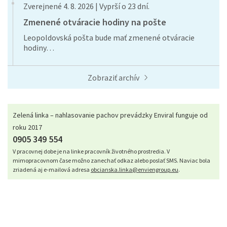
Zverejnené 4. 8. 2026 | Vyprší o 23 dní.
Zmenené otváracie hodiny na pošte
Leopoldovská pošta bude mať zmenené otváracie
hodiny…
Zobraziť archív
Zelená linka – nahlasovanie pachov prevádzky Enviral funguje od
roku 2017
0905 349 554
V pracovnej dobe je na linke pracovník životného prostredia. V
mimopracovnom čase možno zanechať odkaz alebo poslať SMS. Naviac bola
zriadená aj e-mailová adresa
obcianska.linka@enviengroup.eu
.