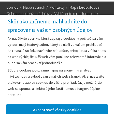
Domov
/
Mapa stránok
/
Kontakty
/
Mapa Leopoldova
Ochrana osobných údajov
/
Vyhlásenie o prístupnosti
/
Technická podpora
Skôr ako začneme: nahliadnite do
spracovania vašich osobných údajov
Za obsah zodpovedá:
Ak navštívite stránku, ktorá zapisuje cookies, v počítači sa vám
vytvorí malý textový súbor, ktorý sa uloží vo vašom prehliadači.
Mestský úrad Leopoldov
Ak rovnakú stránku navštívite nabudúce, pripojíte sa vďaka nemu
Hlohovská cesta 1818/2A
na web rýchlejšie. Náš web vám ponúkne relevantné informácie a
920 41 Leopoldov
bude sa vám pracovať jednoduchšie.
Súbory cookies používame najmä na anonymnú analýzu
Kontakt:
návštevnosti a vylepšovanie našich web stránok. Ak si nastavíte
blokovanie zápisu cookies do vášho prehliadača, je možné, že
Telefón:
+42133/285 27 11
web sa spomalí a niektoré jeho časti nemusia fungovať úplne
Email:
mesto@leopoldov.sk
korektne.
Sekretariát:
sekretariat@leopoldov.sk
Primátorka:
primatorka@leopoldov.sk