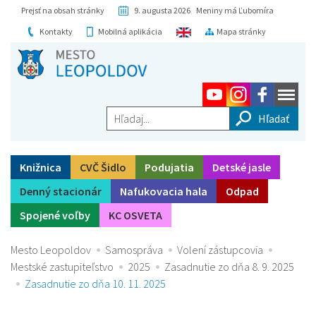
Prejsť na obsah stránky
9. augusta 2026 Meniny má Ľubomíra
Kontakty
Mobilná aplikácia
Mapa stránky
Hľadaj...
Knižnica
CVČ Šidlo
Podujatia
Detské jasle
Denný stacionár
Nafukovacia hala
Odpad
Spojené voľby
KC OSVETA
Mesto Leopoldov
Samospráva
Volení zástupcovia
Mestské zastupiteľstvo
2025
Zasadnutie zo dňa 8. 9. 2025
Zasadnutie zo dňa 10. 11. 2025