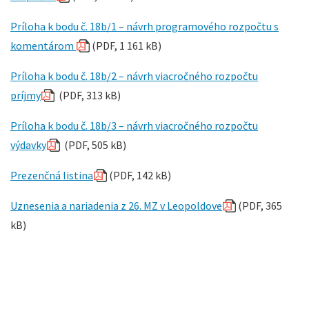
Príloha k bodu č. 18b/1 – návrh programového rozpočtu s
komentárom
(PDF, 1 161 kB)
Príloha k bodu č. 18b/2 – návrh viacročného rozpočtu
príjmy
(PDF, 313 kB)
Príloha k bodu č. 18b/3 – návrh viacročného rozpočtu
výdavky
(PDF, 505 kB)
Prezenčná listina
(PDF, 142 kB)
Uznesenia a nariadenia z 26. MZ v Leopoldove
(PDF, 365
kB)