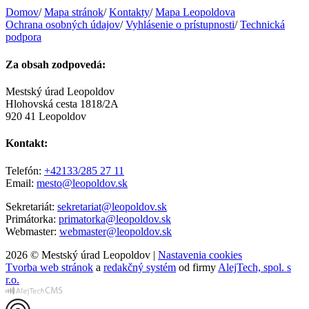
Domov
/
Mapa stránok
/
Kontakty
/
Mapa Leopoldova
Ochrana osobných údajov
/
Vyhlásenie o prístupnosti
/
Technická
podpora
Za obsah zodpovedá:
Mestský úrad Leopoldov
Hlohovská cesta 1818/2A
920 41 Leopoldov
Kontakt:
Telefón:
+42133/285 27 11
Email:
mesto@leopoldov.sk
Sekretariát:
sekretariat@leopoldov.sk
Primátorka:
primatorka@leopoldov.sk
Webmaster:
webmaster@leopoldov.sk
2026 © Mestský úrad Leopoldov |
Nastavenia cookies
Tvorba web stránok
a
redakčný systém
od firmy
AlejTech, spol. s
r.o.