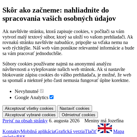
Skôr ako začneme: nahliadnite do
spracovania vašich osobných údajov
Ak navštívite stránku, ktorá zapisuje cookies, v počítači sa vám
vytvorí malý textový súbor, ktorý sa uloží vo vašom prehliadači. Ak
rovnakú stránku navštívite nabudúce, pripojíte sa vďaka nemu na
web rýchlejšie. Náš web vám ponúkne relevantné informácie a bude
sa vám pracovať jednoduchšie.
Súbory cookies používame najmä na anonymnú analýzu
návštevnosti a vylepšovanie našich web stránok. Ak si nastavíte
blokovanie zápisu cookies do vášho prehliadača, je možné, že web
sa spomalí a niektoré jeho časti nemusia fungovať úplne korektne.
Nevyhnutné
Google Analytics
Prejsť na obsah stránky
6. augusta 2026 Meniny má Jozefína
Kontakty
Mobilná aplikácia
Grafická verzia
Tlačiť
Mapa
stránky
RSS