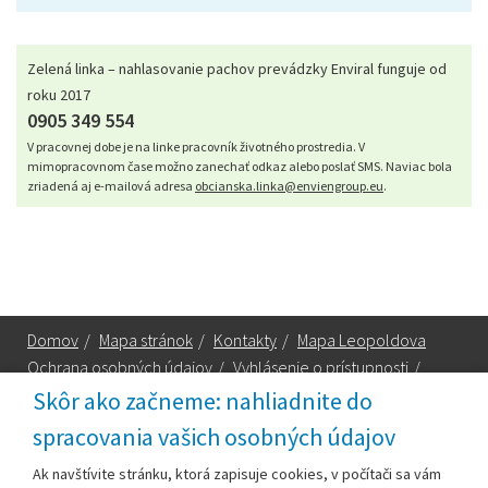
Zelená linka – nahlasovanie pachov prevádzky Enviral funguje od
roku 2017
0905 349 554
V pracovnej dobe je na linke pracovník životného prostredia. V
mimopracovnom čase možno zanechať odkaz alebo poslať SMS. Naviac bola
zriadená aj e-mailová adresa
obcianska.linka@enviengroup.eu
.
Domov
/
Mapa stránok
/
Kontakty
/
Mapa Leopoldova
Ochrana osobných údajov
/
Vyhlásenie o prístupnosti
/
Technická podpora
Skôr ako začneme: nahliadnite do
spracovania vašich osobných údajov
Za obsah zodpovedá:
Ak navštívite stránku, ktorá zapisuje cookies, v počítači sa vám