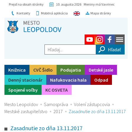
Prejsť na obsah stránky
10. augusta 2026 Meniny má Vavrinec
Kontakty
Mobilná aplikácia
Mapa stránky
Hľadaj...
Knižnica
CVČ Šidlo
Podujatia
Detské jasle
Denný stacionár
Nafukovacia hala
Odpad
Spojené voľby
KC OSVETA
Mesto Leopoldov
Samospráva
Volení zástupcovia
Mestské zastupiteľstvo
2017
Zasadnutie zo dňa 13.11.2017
Zasadnutie zo dňa 13.11.2017