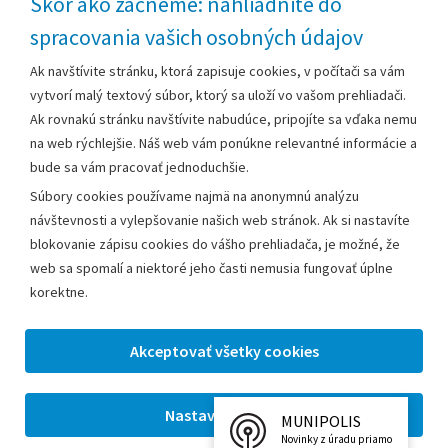
Skôr ako začneme: nahliadnite do
spracovania vašich osobných údajov
Za obsah zodpovedá:
Ak navštívite stránku, ktorá zapisuje cookies, v počítači sa vám
vytvorí malý textový súbor, ktorý sa uloží vo vašom prehliadači.
Mestský úrad Leopoldov
Ak rovnakú stránku navštívite nabudúce, pripojíte sa vďaka nemu
Hlohovská cesta 1818/2A
na web rýchlejšie. Náš web vám ponúkne relevantné informácie a
920 41 Leopoldov
bude sa vám pracovať jednoduchšie.
Súbory cookies používame najmä na anonymnú analýzu
Kontakt:
návštevnosti a vylepšovanie našich web stránok. Ak si nastavíte
blokovanie zápisu cookies do vášho prehliadača, je možné, že
Telefón:
+42133/285 27 11
web sa spomalí a niektoré jeho časti nemusia fungovať úplne
Email:
mesto@leopoldov.sk
korektne.
Sekretariát:
sekretariat@leopoldov.sk
Primátorka:
primatorka@leopoldov.sk
Webmaster:
webmaster@leopoldov.sk
MUNIPOLIS
2026 © Mestský úrad Leopoldov |
Nastavenia cookies
Novinky z úradu priamo