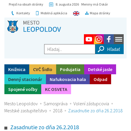
Prejsť na obsah stránky
8. augusta 2026 Meniny má Oskár
Kontakty
Mobilná aplikácia
Mapa stránky
Hľadaj...
Knižnica
CVČ Šidlo
Podujatia
Detské jasle
Denný stacionár
Nafukovacia hala
Odpad
Spojené voľby
KC OSVETA
Mesto Leopoldov
Samospráva
Volení zástupcovia
Mestské zastupiteľstvo
2018
Zasadnutie zo dňa 26.2.2018
Zasadnutie zo dňa 26.2.2018