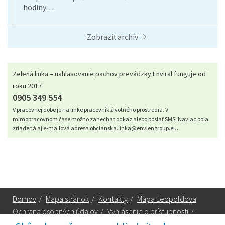
hodiny…
Zobraziť archív
Zelená linka – nahlasovanie pachov prevádzky Enviral funguje od
roku 2017
0905 349 554
V pracovnej dobe je na linke pracovník životného prostredia. V
mimopracovnom čase možno zanechať odkaz alebo poslať SMS. Naviac bola
zriadená aj e-mailová adresa
obcianska.linka@enviengroup.eu
.
Domov
/
Mapa stránok
/
Kontakty
/
Mapa Leopoldova
Ochrana osobných údajov
/
Vyhlásenie o prístupnosti
/
Technická podpora