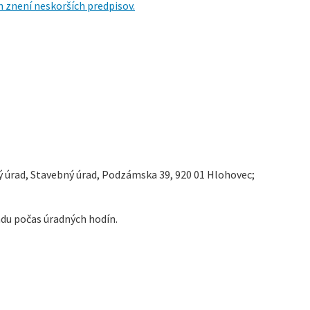
h znení neskorších predpisov.
 úrad, Stavebný úrad, Podzámska 39, 920 01 Hlohovec;
du počas úradných hodín.