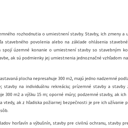
mného rozhodnutia o umiestnení stavby. Stavby, ich zmeny a u
ľa stavebného povolenia alebo na základe ohlásenia stavebné
ka spojí územné konanie o umiestnení stavby so stavebným ko
stavbe, ak sú podmienky jej umiestnenia jednoznačné vzhľadom n
 zastavaná plocha nepresahuje 300 m2, majú jedno nadzemné podl
 stavby na individuálnu rekreáciu; prízemné stavby a stavby 
uje 300 m2 a výšku 15 m; oporné múry; podzemné stavby, ak ich
 vtedy, ak z hľadiska požiarnej bezpečnosti je pre ich užívanie 
osôb.
adov horľavín a výbušnín, stavby pre civilnú ochranu, stavby pr