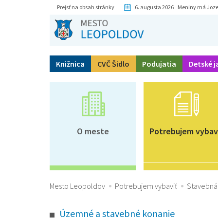
Prejsť na obsah stránky
6. augusta 2026 Meniny má Joze
Knižnica
CVČ Šidlo
Podujatia
Detské j
O meste
Potrebujem vybav
Mesto Leopoldov
Potrebujem vybaviť
Stavebná 
Územné a stavebné konanie