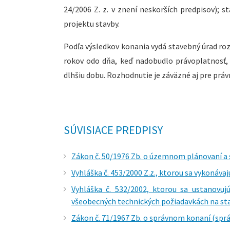
24/2006 Z. z. v znení neskorších predpisov); s
projektu stavby.
Podľa výsledkov konania vydá stavebný úrad ro
rokov odo dňa, keď nadobudlo právoplatnosť, 
dlhšiu dobu. Rozhodnutie je záväzné aj pre prá
SÚVISIACE PREDPISY
Zákon č. 50/1976 Zb. o územnom plánovaní a 
Vyhláška č. 453/2000 Z.z., ktorou sa vykonáv
Vyhláška č. 532/2002, ktorou sa ustanovu
všeobecných technických požiadavkách na st
Zákon č. 71/1967 Zb. o správnom konaní (sprá