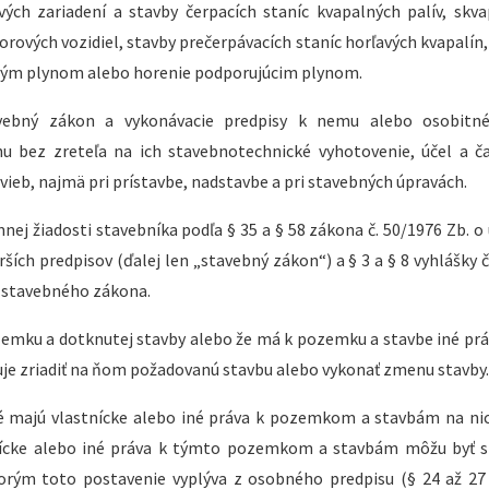
ých zariadení a stavby čerpacích staníc kvapalných palív, skv
ových vozidiel, stavby prečerpávacích staníc horľavých kvapalín,
ľavým plynom alebo horenie podporujúcim plynom.
avebný zákon a vykonávacie predpisy k nemu alebo osobitné
u bez zreteľa na ich stavebnotechnické vyhotovenie, účel a ča
vieb, najmä pri prístavbe, nadstavbe a pri stavebných úpravách.
nej žiadosti stavebníka podľa § 35 a § 58 zákona č. 50/1976 Zb.
ích predpisov (ďalej len „stavebný zákon“) a § 3 a § 8 vyhlášky č
a stavebného zákona.
zemku a dotknutej stavby alebo že má k pozemku a stavbe iné prá
uje zriadiť na ňom požadovanú stavbu alebo vykonať zmenu stavby.
ré majú vlastnícke alebo iné práva k pozemkom a stavbám na ni
stnícke alebo iné práva k týmto pozemkom a stavbám môžu byť
orým toto postavenie vyplýva z osobného predpisu (§ 24 až 27