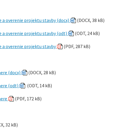
 a overenie projektu stavby (docx)
(DOCX, 38 kB)
 a overenie projektu stavby (odt)
(ODT, 24 kB)
 a overenie projektu stavby
(PDF, 287 kB)
ere (docx)
(DOCX, 28 kB)
ere (odt)
(ODT, 14 kB)
mere
(PDF, 172 kB)
X, 32 kB)