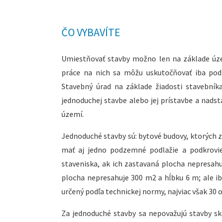
ČO VYBAVÍTE
Umiestňovať stavby možno len na základe úze
práce na nich sa môžu uskutočňovať iba pod
Stavebný úrad na základe žiadosti stavební
jednoduchej stavbe alebo jej prístavbe a nad
území.
Jednoduché stavby sú: bytové budovy, ktorých
mať aj jedno podzemné podlažie a podkrovie;
staveniska, ak ich zastavaná plocha nepresah
plocha nepresahuje 300 m2 a hĺbku 6 m; ale iba
určený podľa technickej normy, najviac však 30 
Za jednoduché stavby sa nepovažujú stavby skl