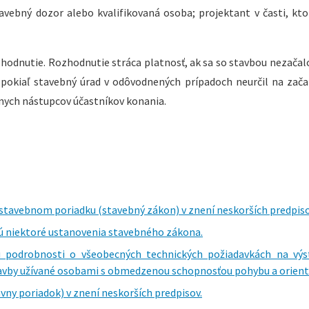
tavebný dozor alebo kvalifikovaná osoba; projektant v časti, kto
zhodnutie. Rozhodnutie stráca platnosť, ak sa so stavbou nezačal
pokiaľ stavebný úrad v odôvodnených prípadoch neurčil na zača
vnych nástupcov účastníkov konania.
stavebnom poriadku (stavebný zákon) v znení neskorších predpiso
ajú niektoré ustanovenia stavebného zákona.
jú podrobnosti o všeobecných technických požiadavkách na vý
avby užívané osobami s obmedzenou schopnosťou pohybu a orient
vny poriadok) v znení neskorších predpisov.