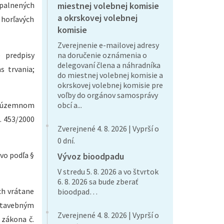
apalnených
miestnej volebnej komisie
a okrskovej volebnej
 horľavých
komisie
Zverejnenie e-mailovej adresy
 predpisy
na doručenie oznámenia o
delegovaní člena a náhradníka
s trvania;
do miestnej volebnej komisie a
okrskovej volebnej komisie pre
voľby do orgánov samosprávy
 o územnom
obcí a...
. 453/2000
Zverejnené 4. 8. 2026 | Vyprší o
0 dní.
vo podľa §
Vývoz bioodpadu
V stredu 5. 8. 2026 a vo štvrtok
6. 8. 2026 sa bude zberať
ch vrátane
bioodpad…
 stavebným
Zverejnené 4. 8. 2026 | Vyprší o
 zákona č.