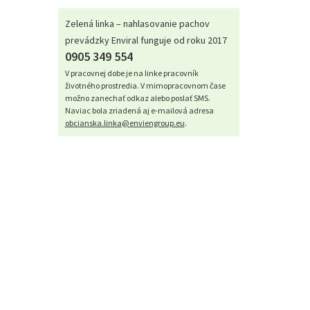
Zelená linka – nahlasovanie pachov
prevádzky Enviral funguje od roku 2017
0905 349 554
V pracovnej dobe je na linke pracovník
životného prostredia. V mimopracovnom čase
možno zanechať odkaz alebo poslať SMS.
Naviac bola zriadená aj e-mailová adresa
obcianska.linka@enviengroup.eu
.