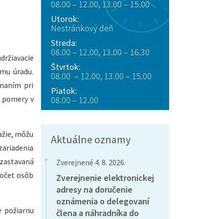
08.00 – 12.00, 13.00 – 15.00
Utorok:
Nestránkový deň
Streda:
08.00 – 12.00, 13.00 – 16.30
držiavacie
Štvrtok:
mu úradu.
08.00 – 12.00, 13.00 – 15.00
naním pri
Piatok:
a pomery v
08.00 – 12.00
ažie, môžu
Aktuálne oznamy
zariadenia
 zastavaná
Zverejnené 4. 8. 2026.
počet osôb
Zverejnenie elektronickej
adresy na doručenie
oznámenia o delegovaní
e požiarnu
člena a náhradníka do