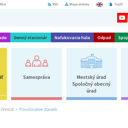
fína
RSS
Mapa stránky
Tlačiť
asle
Denný stacionár
Nafukovacia hala
Odpad
Spoj
iť
Samospráva
Mestský úrad
Spoločný obecný
úrad
činnosť
Povoľovanie stavieb