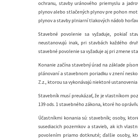
ochranu, stavby uránového priemyslu a jadrov
plynov alebo stlačených plynov pre pohon motor
plynov a stavby plniarní tlakových nádob hor
Stavebné povolenie sa vyžaduje, pokiaľ st
neustanovujú inak, pri stavbách každého druh
stavebné povolenie sa vyžaduje aj pri zmene sta
Konanie začína stavebný úrad na základe písom
plánovaní a stavebnom poriadku v znení neskorš
Z.z., ktorou sa vykonávajú niektoré ustanoveni
Stavebník musí preukázať, že je vlastníkom po
139 ods. 1 stavebného zákona, ktoré ho oprávň
Účastníkmi konania sú: stavebník; osoby, kto
susediacich pozemkov a stavieb, ak ich vla
povolením priamo dotknuté; ďalšie osoby, kt