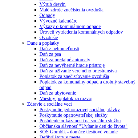
Výrub drevín
Malé zdroje znečistenia ovzdušia
Odpady
Vývozné kalendáre
Výkazy o komunálnom odpade
Úroveň vytriedenia komunálnych odpadov
Ovzdušie
Dane a poplatky
Daň z nehnuteľnosti
Daň za psa
Daň za predajné automaty
Daň za nevýherné hracie prístroje
Daň za užívanie verejného priestranstva
Poplatok za znečisťovanie ovzdušia
Poplatok za komunálny odpad a drobný stavebný
odpad
Daň za ubytovanie
Miestny poplatok za rozvoj
Zdravie a sociálne veci
Poskytnutie jednorazovej sociálnej dávky
Poskytnutie opatrovateľskej služby
Posúdenie odkázanosti na sociálnu službu
Občianska slávnosť "Uvítanie detí do života"
SOS Gombík - domáce tiesňové volanie
Defibrilátory v meste