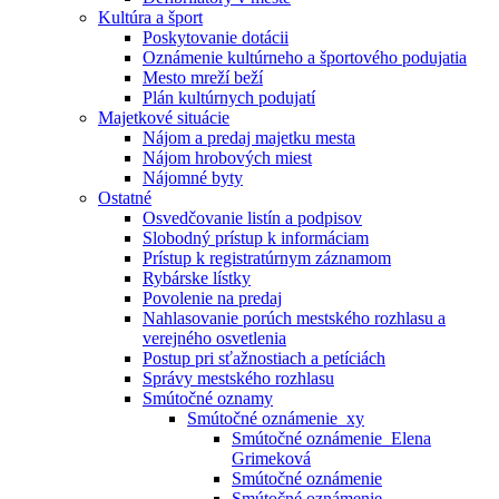
Kultúra a šport
Poskytovanie dotácii
Oznámenie kultúrneho a športového podujatia
Mesto mreží beží
Plán kultúrnych podujatí
Majetkové situácie
Nájom a predaj majetku mesta
Nájom hrobových miest
Nájomné byty
Ostatné
Osvedčovanie listín a podpisov
Slobodný prístup k informáciam
Prístup k registratúrnym záznamom
Rybárske lístky
Povolenie na predaj
Nahlasovanie porúch mestského rozhlasu a
verejného osvetlenia
Postup pri sťažnostiach a petíciách
Správy mestského rozhlasu
Smútočné oznamy
Smútočné oznámenie_xy
Smútočné oznámenie_Elena
Grimeková
Smútočné oznámenie
Smútočné oznámenie