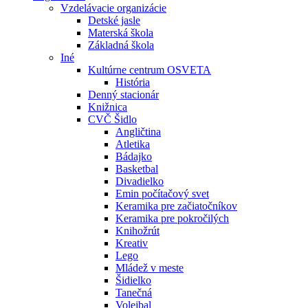
Vzdelávacie organizácie
Detské jasle
Materská škola
Základná škola
Iné
Kultúrne centrum OSVETA
História
Denný stacionár
Knižnica
CVČ Šidlo
Angličtina
Atletika
Bádajko
Basketbal
Divadielko
Emin počítačový svet
Keramika pre začiatočníkov
Keramika pre pokročilých
Knihožrút
Kreativ
Lego
Mládež v meste
Šidielko
Tanečná
Volejbal