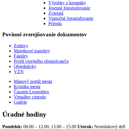
Výrobky z keramiky
Jesenné fotografovanie
Zvieratá
Vianočné fotografovanie
Príroda
Povinné zverejňovanie
dokumentov
Zmluvy
Majetkové transfery
Faktúry
Profil verejného obstarávateľa
Objednávky
VZN
Mapový portál mesta
Kronika mesta
Časopis Leopoldov
Virtuálny cintorín
Galérie
Úradné hodiny
Pondelok:
08.00 – 12.00, 13.00 – 15.00
Utorok:
Nestránkový deň