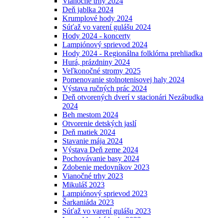
Vianočné trhy 2024
Deň jablka 2024
Krumplové hody 2024
Súťaž vo varení gulášu 2024
Hody 2024 - koncerty
Lampiónový sprievod 2024
Hody 2024 - Regionálna folklórna prehliadka
Hurá, prázdniny 2024
Veľkonočné stromy 2025
Pomenovanie stolnotenisovej haly 2024
Výstava ručných prác 2024
Deň otvorených dverí v stacionári Nezábudka
2024
Beh mestom 2024
Otvorenie detských jaslí
Deň matiek 2024
Stavanie mája 2024
Výstava Deň zeme 2024
Pochovávanie basy 2024
Zdobenie medovníkov 2023
Vianočné trhy 2023
Mikuláš 2023
Lampiónový sprievod 2023
Šarkaniáda 2023
Súťaž vo varení gulášu 2023