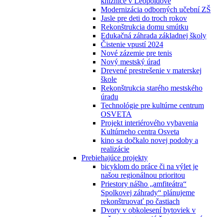
knižnice v Leopoldove
Modernizácia odborných učební ZŠ
Jasle pre deti do troch rokov
Rekonštrukcia domu smútku
Edukačná záhrada základnej školy
Čistenie vpustí 2024
Nové zázemie pre tenis
Nový mestský úrad
Drevené prestrešenie v materskej
škole
Rekonštrukcia starého mestského
úradu
Technológie pre kultúrne centrum
OSVETA
Projekt interiérového vybavenia
Kultúrneho centra Osveta
kino sa dočkalo novej podoby a
realizácie
Prebiehajúce projekty
bicyklom do práce či na výlet je
našou regionálnou prioritou
Priestory nášho „amfiteátra“
Spolkovej záhrady“ plánujeme
rekonštruovať po častiach
Dvory v obkolesení bytoviek v