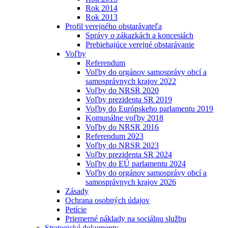
Rok 2014
Rok 2013
Profil verejného obstarávateľa
Správy o zákazkách a koncesiách
Prebiehajúce verejné obstarávanie
Voľby
Referendum
Voľby do orgánov samosprávy obcí a
samosprávnych krajov 2022
Voľby do NRSR 2020
Voľby prezidenta SR 2019
Voľby do Európskeho parlamentu 2019
Komunálne voľby 2018
Voľby do NRSR 2016
Referendum 2023
Voľby do NRSR 2023
Voľby prezidenta SR 2024
Voľby do EÚ parlamentu 2024
Voľby do orgánov samosprávy obcí a
samosprávnych krajov 2026
Zásady
Ochrana osobných údajov
Petície
Priemerné náklady na sociálnu službu
Strategické dokumenty