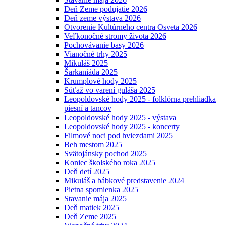
Deň Zeme podujatie 2026
Deň zeme výstava 2026
Otvorenie Kultúrneho centra Osveta 2026
Veľkonočné stromy života 2026
Pochovávanie basy 2026
Vianočné trhy 2025
Mikuláš 2025
Šarkaniáda 2025
Krumplové hody 2025
Súťaž vo varení guláša 2025
Leopoldovské hody 2025 - folklórna prehliadka
piesní a tancov
Leopoldovské hody 2025 - výstava
Leopoldovské hody 2025 - koncerty
Filmové noci pod hviezdami 2025
Beh mestom 2025
Svätojánsky pochod 2025
Koniec školského roka 2025
Deň detí 2025
Mikuláš a bábkové predstavenie 2024
Pietna spomienka 2025
Stavanie mája 2025
Deň matiek 2025
Deň Zeme 2025