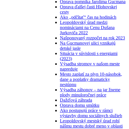
Oprava pomníka Jarolíma Gucmana
Oprava ďalšej časti Hlohovskej
cesty
Ako „odčítať“ čas na hodinách
Leopoldovský úrad medzi
nomináciami na Cenu Dušana
Jurkoviča 2022
Našponovaný rozpočet na rok 2023
Na Gucmanovej ulici vznikajú
detské jasle
Situácia v súvislosti s energiami
(2023)
Výsadba stromov v našom meste
napreduje
Mesto zaplatí za plyn 10-násobok,
dane a poplatky dramaticky
nestúpnu
Výsadba záhonov – na jar žneme
plody minuloročnej práce
Dažďová záhrada
Oprava domu smútku
Ako postupujú práce v rámci
výstavby domu sociálnych služieb
Leopoldovský mestský úrad robí
nášmu mestu dobré meno v oblasti