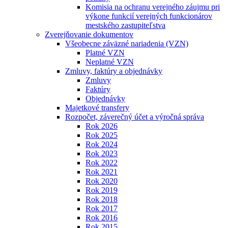
Komisia na ochranu verejného záujmu pri
výkone funkcií verejných funkcionárov
mestského zastupiteľstva
Zverejňovanie dokumentov
Všeobecne záväzné nariadenia (VZN)
Platné VZN
Neplatné VZN
Zmluvy, faktúry a objednávky
Zmluvy
Faktúry
Objednávky
Majetkové transfery
Rozpočet, záverečný účet a výročná správa
Rok 2026
Rok 2025
Rok 2024
Rok 2023
Rok 2022
Rok 2021
Rok 2020
Rok 2019
Rok 2018
Rok 2017
Rok 2016
Rok 2015