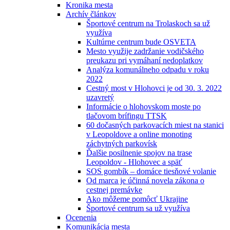
Kronika mesta
Archív článkov
Športové centrum na Trolaskoch sa už
využíva
Kultúrne centrum bude OSVETA
Mesto využije zadržanie vodičského
preukazu pri vymáhaní nedoplatkov
Analýza komunálneho odpadu v roku
2022
Cestný most v Hlohovci je od 30. 3. 2022
uzavretý
Informácie o hlohovskom moste po
tlačovom brífingu TTSK
60 dočasných parkovacích miest na stanici
v Leopoldove a online monoting
záchytných parkovísk
Ďalšie posilnenie spojov na trase
Leopoldov - Hlohovec a späť
SOS gombík – domáce tiesňové volanie
Od marca je účinná novela zákona o
cestnej premávke
Ako môžeme pomôcť Ukrajine
Športové centrum sa už využíva
Ocenenia
Komunikácia mesta