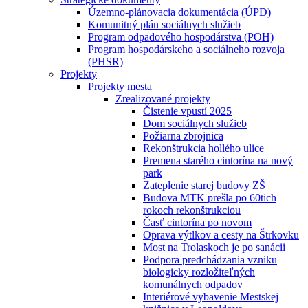
Územno-plánovacia dokumentácia (ÚPD)
Komunitný plán sociálnych služieb
Program odpadového hospodárstva (POH)
Program hospodárskeho a sociálneho rozvoja
(PHSR)
Projekty
Projekty mesta
Zrealizované projekty
Čistenie vpustí 2025
Dom sociálnych služieb
Požiarna zbrojnica
Rekonštrukcia hollého ulice
Premena starého cintorína na nový
park
Zateplenie starej budovy ZŠ
Budova MTK prešla po 60tich
rokoch rekonštrukciou
Časť cintorína po novom
Oprava výtlkov a cesty na Štrkovku
Most na Trolaskoch je po sanácii
Podpora predchádzania vzniku
biologicky rozložiteľných
komunálnych odpadov
Interiérové vybavenie Mestskej