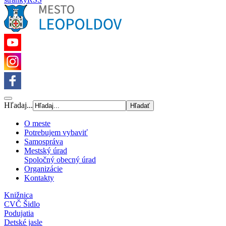
Hľadaj...
O meste
Potrebujem vybaviť
Samospráva
Mestský úrad
Spoločný obecný úrad
Organizácie
Kontakty
Knižnica
CVČ Šidlo
Podujatia
Detské jasle