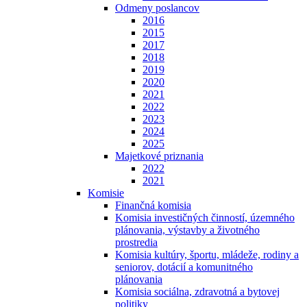
Odmeny poslancov
2016
2015
2017
2018
2019
2020
2021
2022
2023
2024
2025
Majetkové priznania
2022
2021
Komisie
Finančná komisia
Komisia investičných činností, územného
plánovania, výstavby a životného
prostredia
Komisia kultúry, športu, mládeže, rodiny a
seniorov, dotácií a komunitného
plánovania
Komisia sociálna, zdravotná a bytovej
politiky