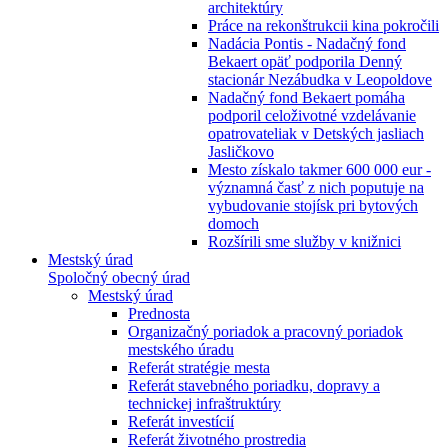
architektúry
Práce na rekonštrukcii kina pokročili
Nadácia Pontis - Nadačný fond
Bekaert opäť podporila Denný
stacionár Nezábudka v Leopoldove
Nadačný fond Bekaert pomáha
podporil celoživotné vzdelávanie
opatrovateliak v Detských jasliach
Jasličkovo
Mesto získalo takmer 600 000 eur -
významná časť z nich poputuje na
vybudovanie stojísk pri bytových
domoch
Rozšírili sme služby v knižnici
Mestský úrad
Spoločný obecný úrad
Mestský úrad
Prednosta
Organizačný poriadok a pracovný poriadok
mestského úradu
Referát stratégie mesta
Referát stavebného poriadku, dopravy a
technickej infraštruktúry
Referát investícií
Referát životného prostredia