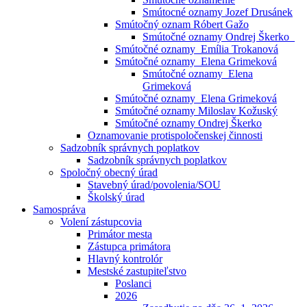
Smútocné oznamy Jozef Drusánek
Smútočný oznam Róbert Gažo
Smútočné oznamy Ondrej Škerko_
Smútočné oznamy_Emília Trokanová
Smútočné oznamy_Elena Grimeková
Smútočné oznamy_Elena
Grimeková
Smútočné oznamy_Elena Grimeková
Smútočné oznamy Miloslav Kožuský
Smútočné oznamy Ondrej Škerko
Oznamovanie protispoločenskej činnosti
Sadzobník správnych poplatkov
Sadzobník správnych poplatkov
Spoločný obecný úrad
Stavebný úrad/povolenia/SOU
Školský úrad
Samospráva
Volení zástupcovia
Primátor mesta
Zástupca primátora
Hlavný kontrolór
Mestské zastupiteľstvo
Poslanci
2026