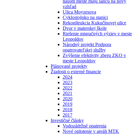
našom meste majú šancu na nový
vzhľad
Ulica Moyzesova
Cyklostojisko na stanici
Rekonštrukcia Kukučínovej ulice
Dvor v materskej škole
Riešenie migračných výziev v meste
Leopoldov
Národný projekt Podpora
opatrovateľskej služby
Zvýšenie efektivity zberu ZKO v
meste Leopoldov
Plánované projekty
Žiadosti o externé financie
2024
2023
2022
2021
2020
2019
2018
2017
Investičné články
Vodozádržné opatrenia
Nové oplotenie v areáli MTK