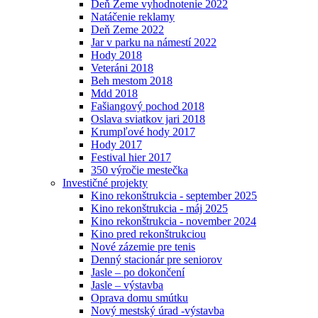
Deň Zeme vyhodnotenie 2022
Natáčenie reklamy
Deň Zeme 2022
Jar v parku na námestí 2022
Hody 2018
Veteráni 2018
Beh mestom 2018
Mdd 2018
Fašiangový pochod 2018
Oslava sviatkov jari 2018
Krumpľové hody 2017
Hody 2017
Festival hier 2017
350 výročie mestečka
Investičné projekty
Kino rekonštrukcia - september 2025
Kino rekonštrukcia - máj 2025
Kino rekonštrukcia - november 2024
Kino pred rekonštrukciou
Nové zázemie pre tenis
Denný stacionár pre seniorov
Jasle – po dokončení
Jasle – výstavba
Oprava domu smútku
Nový mestský úrad -výstavba