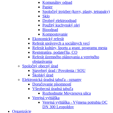
Komunálny odpad
Papier
Spoločný trojzber (kovy, plasty, tetrapaky)
Sklo
Drobný elektroodpad
Použitý kuchynský olej
Bioodpad
Kompostovanie
Ekonomický referát
Referát správnych a sociálnych vecí
Referát kultúry, športu a grant. programu mesta
Registratúra, podateľňa, CO
Referát územného plánovania a verejného
obstarávania
Spoločný obecný úrad
Stavebný úrad / Povolenia / SOU
Školský úrad
Elektronická úradná tabuľa - oznamy
Doručovanie písomností
Všeobecná úradná tabuľa
Rozhodnutie Moyzesova ulica
Verejná vyhláška
Verejná vyhláška - Výmena potrubia OC
DN 300 Leopoldov
Organizácie