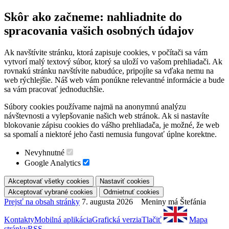
Skôr ako začneme: nahliadnite do
spracovania vašich osobných údajov
Ak navštívite stránku, ktorá zapisuje cookies, v počítači sa vám
vytvorí malý textový súbor, ktorý sa uloží vo vašom prehliadači. Ak
rovnakú stránku navštívite nabudúce, pripojíte sa vďaka nemu na
web rýchlejšie. Náš web vám ponúkne relevantné informácie a bude
sa vám pracovať jednoduchšie.
Súbory cookies používame najmä na anonymnú analýzu
návštevnosti a vylepšovanie našich web stránok. Ak si nastavíte
blokovanie zápisu cookies do vášho prehliadača, je možné, že web
sa spomalí a niektoré jeho časti nemusia fungovať úplne korektne.
Nevyhnutné
Google Analytics
Prejsť na obsah stránky
7. augusta 2026 Meniny má Štefánia
Kontakty
Mobilná aplikácia
Grafická verzia
Tlačiť
Mapa
stránky
RSS