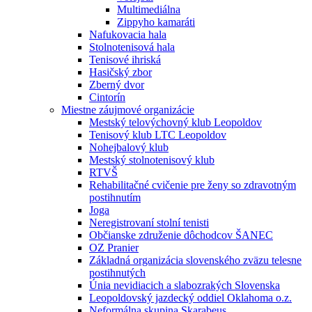
Multimediálna
Zippyho kamaráti
Nafukovacia hala
Stolnotenisová hala
Tenisové ihriská
Hasičský zbor
Zberný dvor
Cintorín
Miestne záujmové organizácie
Mestský telovýchovný klub Leopoldov
Tenisový klub LTC Leopoldov
Nohejbalový klub
Mestský stolnotenisový klub
RTVŠ
Rehabilitačné cvičenie pre ženy so zdravotným
postihnutím
Joga
Neregistrovaní stolní tenisti
Občianske združenie dôchodcov ŠANEC
OZ Pranier
Základná organizácia slovenského zväzu telesne
postihnutých
Únia nevidiacich a slabozrakých Slovenska
Leopoldovský jazdecký oddiel Oklahoma o.z.
Neformálna skupina Skarabeus