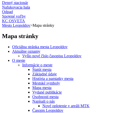
Denný stacionár
Nafukovacia hala
Odpad
Spojené voľby
KC OSVETA
Mesto Leopoldov
>
Mapa stránky
Mapa stránky
Oficiálna stránka mesta Leopoldov
Aktuálne oznamy
Vyšlo nové číslo časopisu Leopoldov
O meste
Informácie o meste
Štatút mesta
Základné údaje
História a pamiatky mesta
Mestské symboly
Mapa mesta
Vydané publikácie
Osobnosti mesta
Napísali o nás
Nové oplotenie v areáli MTK
Časopis Leopoldov