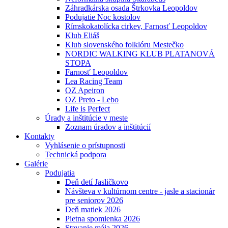
Záhradkárska osada Štrkovka Leopoldov
Podujatie Noc kostolov
Rímskokatolícka cirkev, Farnosť Leopoldov
Klub Eliáš
Klub slovenského folklóru Mestečko
NORDIC WALKING KLUB PLATANOVÁ
STOPA
Farnosť Leopoldov
Lea Racing Team
OZ Apeiron
OZ Preto - Lebo
Life is Perfect
Úrady a inštitúcie v meste
Zoznam úradov a inštitúcií
Kontakty
Vyhlásenie o prístupnosti
Technická podpora
Galérie
Podujatia
Deň detí Jasličkovo
Návšteva v kultúrnom centre - jasle a stacionár
pre seniorov 2026
Deň matiek 2026
Pietna spomienka 2026
Stavanie mája 2026