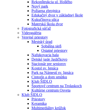
Rekonštrukcia ul. Hollého
Nový park
Požiarna zbrojnica
Edukačný dvor v základnej škole
Kukučínova ulica
Materská škola dvor
Fotografická súťaž
Videogaléria
Verejné priestory
Mestský úrad
Sobášna sieň
Ostatné priestory
Nafukovacia hala
Detské jasle Jasličkovo
Stacionár pre seniorov
Kostol sv. Ignáca
Park na Námestí sv. Ignáca
Cintorín a dom smútku
Klub ŠIDLO
Športové centrum na Trolaskoch
Kultúrne centrum Osveta
Klub ŠIDLO
Priestory
Keramika
Multimediálny krúžok