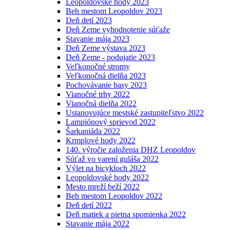
Leopoldovské hody 2023
Beh mestom Leopoldov 2023
Deň detí 2023
Deň Zeme vyhodnotenie súťaže
Stavanie mája 2023
Deň Zeme výstava 2023
Deň Zeme - podujatie 2023
Veľkonočné stromy
Veľkonočná dielňa 2023
Pochovávanie basy 2023
Vianočné trhy 2022
Vianočná dielňa 2022
Ustanovujúce mestské zastupiteľstvo 2022
Lampiónový sprievod 2022
Šarkaniáda 2022
Krmplové hody 2022
140. výročie založenia DHZ Leopoldov
Súťaž vo varení guláša 2022
Výlet na bicykloch 2022
Leopoldovské hody 2022
Mesto mreží beží 2022
Beh mestom Leopoldov 2022
Deň detí 2022
Deň matiek a pietna spomienka 2022
Stavanie mája 2022