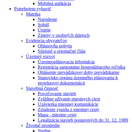
Mobilná aplikácia
Potrebujem vybaviť
Matrika
Narodenie
Sobáš
Úmrtie
Zmeny v osobných údajoch
Evidencia obyvateľov
Ohlasovňa pobytu
Súpisné a orientačné čísla
Územný rozvoj
Územnoplánovacia informácia
Registrácia samostatne hospodáriaceho roľníka
Ohlásenie prevádzkovej doby prevádzkarne
Stanovisko orgánu územného plánovania k
projektovej dokumentácii
Stavebná činnosť
Povoľovanie stavieb
Zvláštne užívanie miestnych ciest
Uzávierka miestnej komunikácie
Zriadenie vjazdu z miestnej cesty
Mapa - miestne cesty
Legalizácia stavieb postavených do 31. 12. 1989
Životné prostredie
Studne